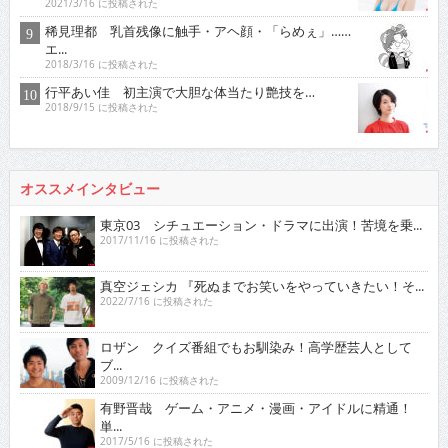
2021/3/16 に投稿された
稀見理都 乳首残像に触手・アヘ顔・「らめぇ」……
エ...
2018/3/16 に投稿された
行平あい佳 初主演で大胆な体当たり艶技を…
2018/9/15 に投稿された
オススメインタビュー
東京03 シチュエーション・ドラマに出演！苦境を乗...
2017/11/16 に投稿された
真空ジェシカ 『死ぬまでお笑いをやっていきたい！そ...
2022/7/16 に投稿された
ロザン クイズ番組でもお馴染み！高学歴芸人として
ブ...
2009/12/16 に投稿された
有野晋哉 ゲーム・アニメ・漫画・アイドルに精通！
単...
2017/5/16 に投稿された