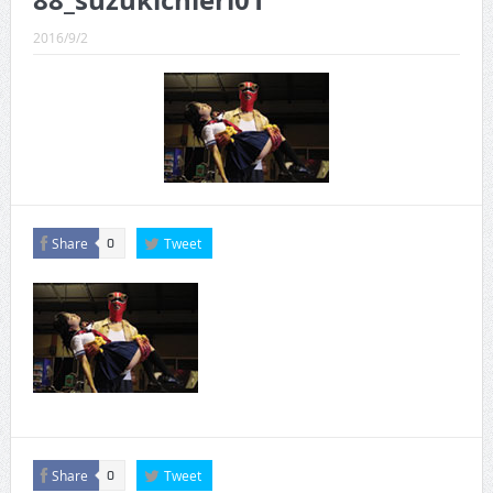
88_suzukichieri01
CINEMA×STYLE 289号
2016/9/2
CINEMA×STYLE 288号
CINEMA×STYLE 287号
CINEMA×STYLE 286号
CINEMA×STYLE 285号
CINEMA×STYLE 294号
Share
Tweet
0
Share
Tweet
0