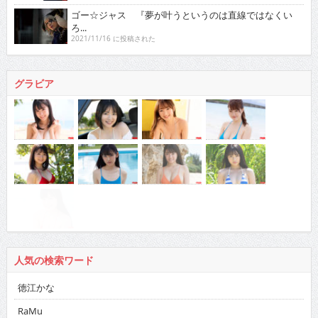
ゴー☆ジャス 『夢が叶うというのは直線ではなくい
ろ...
2021/11/16 に投稿された
グラビア
人気の検索ワード
徳江かな
RaMu