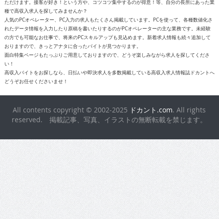
ただけます。接客が好き！という方や、コツコツ集中するのが得意！等、自分の長所にあった業
種で高収入求人を探してみませんか？
人気のPCオペレーター、PC入力の求人もたくさん掲載しています。PCを使って、各種数値化さ
れたデータ情報を入力したり原稿を書いたりするのがPCオペレーターの主な業務です。未経験
の方でも可能なお仕事で、将来のPCスキルアップも見込めます。新着求人情報も続々追加して
おりますので、きっとアナタに合ったバイトが見つかります。
面白特集ページもたっぷりご用意しておりますので、どうぞ楽しみながら求人を探してくださ
い！
高収入バイトをお探しなら、日払いや即決求人を多数掲載している高収入求人情報誌ドカントへ
どうぞお任せくださいませ！
All contents copyright © 2002-2025
ドカント.com
. All rights
reserved. 掲載記事、写真、イラストの無断転載を禁じます。