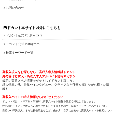
お問い合わせ
ドカント本サイト以外にこちらも
ドカント公式 X(旧Twitter)
ドカント公式 Instagram
検索キーワード一覧
高収入求人をお探しなら、高収入求人情報誌ドカント
男の稼げる求人・高収入求人アルバイト情報マガジン
最新の高収入求人情報をゲットしてドカント稼ごう。
求人情報の他、特集やインタビュー、グラビアなど仕事を探しながら様々な情
報も・・・。
高収入バイトの求人情報ならお任せください！
ドカントでは、エリア別・業種別に高収入バイト情報を幅広く掲載しております。
注目のピックアップ求人も定期的に更新して参りますので、是非チェックしてみてください。
日払いや即決求人、また社員登用ありなど、働き方・目的に合わせて高収入バイトを検索してい