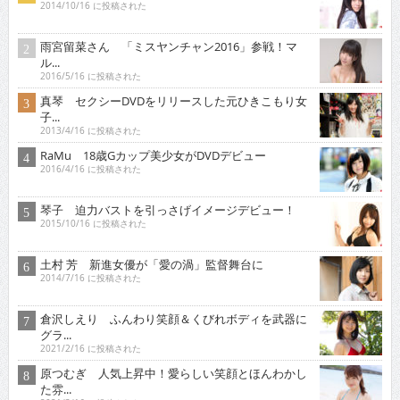
2014/10/16 に投稿された
雨宮留菜さん 「ミスヤンチャン2016」参戦！マ
ル...
2016/5/16 に投稿された
真琴 セクシーDVDをリリースした元ひきこもり女
子...
2013/4/16 に投稿された
RaMu 18歳Gカップ美少女がDVDデビュー
2016/4/16 に投稿された
琴子 迫力バストを引っさげイメージデビュー！
2015/10/16 に投稿された
土村 芳 新進女優が「愛の渦」監督舞台に
2014/7/16 に投稿された
倉沢しえり ふんわり笑顔＆くびれボディを武器に
グラ...
2021/2/16 に投稿された
原つむぎ 人気上昇中！愛らしい笑顔とほんわかし
た雰...