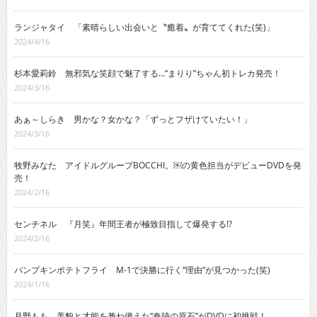
ランジャタイ 「素晴らしい出会いと〝癒着〟が育ててくれた(笑)」
2024/4/16
杉本愛莉鈴 無邪気な笑顔で魅了する…“まりり”ちゃん初トレカ発売！
2024/3/16
あぁ～しらき 男かな？女かな？「ずっとフザけていたい！」
2024/3/16
牧野みなた アイドルグループBOCCHI。￼の黄色担当がデビューDVDを発
売！
2024/2/16
センチネル 『月笑』年間王者が極致目指して爆発する!?
2024/2/16
パンプキンポテトフライ M-1で決勝に行く“理由”が見つかった(笑)
2024/1/16
月野もも 美貌と才能を兼ね備えた“奇跡の原石”がDVDに初挑戦！