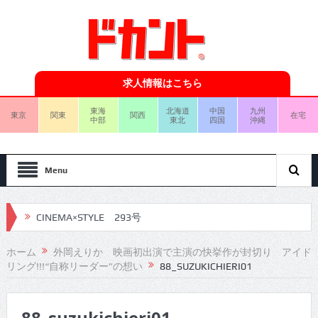
求人情報はこちら
東海
北海道
中国
九州
東京
関東
関西
在宅
中部
東北
四国
沖縄
Menu
CINEMA×STYLE 293号
CINEMA×STYLE 292号
ホーム
外岡えりか 映画初出演で主演の快挙作が封切り アイド
リング!!!“自称リーダー”の想い
88_SUZUKICHIERI01
CINEMA×STYLE 291号
CINEMA×STYLE 290号