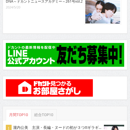
DNA～ドカントニュースアカデミー～261号vol.2
2024/5/20
月間TOP10
総合TOP10
瀧内公美 主演・長編・ヌードの初が３つ!!!ギラギ...