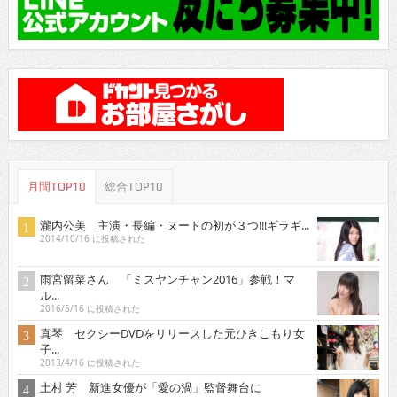
月間TOP10
総合TOP10
瀧内公美 主演・長編・ヌードの初が３つ!!!ギラギ...
2014/10/16 に投稿された
雨宮留菜さん 「ミスヤンチャン2016」参戦！マ
ル...
2016/5/16 に投稿された
真琴 セクシーDVDをリリースした元ひきこもり女
子...
2013/4/16 に投稿された
土村 芳 新進女優が「愛の渦」監督舞台に