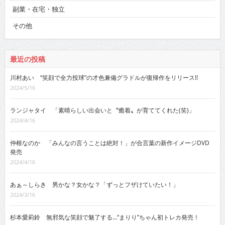
副業・在宅・独立
その他
最近の投稿
川村あい “笑顔で全力投球”の才色兼備グラドルが復帰作をリリース!!
2024/5/16
ランジャタイ 「素晴らしい出会いと〝癒着〟が育ててくれた(笑)」
2024/4/16
仲根なのか 「みんなの言うことは絶対！」が合言葉の新作イメージDVD
発売
2024/4/16
あぁ～しらき 男かな？女かな？「ずっとフザけていたい！」
2024/3/16
杉本愛莉鈴 無邪気な笑顔で魅了する…“まりり”ちゃん初トレカ発売！