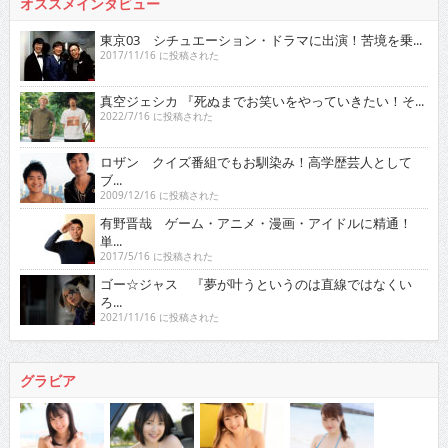
オススメインタビュー
東京03 シチュエーション・ドラマに出演！苦境を乗...
2017/11/16 に投稿された
真空ジェシカ 『死ぬまでお笑いをやっていきたい！そ...
2022/7/16 に投稿された
ロザン クイズ番組でもお馴染み！高学歴芸人として
ブ...
2009/12/16 に投稿された
有野晋哉 ゲーム・アニメ・漫画・アイドルに精通！
単...
2017/5/16 に投稿された
ゴー☆ジャス 『夢が叶うというのは直線ではなくい
ろ...
2021/11/16 に投稿された
グラビア