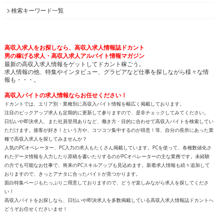
検索キーワード一覧
高収入求人をお探しなら、高収入求人情報誌ドカント
男の稼げる求人・高収入求人アルバイト情報マガジン
最新の高収入求人情報をゲットしてドカント稼ごう。
求人情報の他、特集やインタビュー、グラビアなど仕事を探しながら様々な情
報も・・・。
高収入バイトの求人情報ならお任せください！
ドカントでは、エリア別・業種別に高収入バイト情報を幅広く掲載しております。
注目のピックアップ求人も定期的に更新して参りますので、是非チェックしてみてください。
日払いや即決求人、また社員登用ありなど、働き方・目的に合わせて高収入バイトを検索してい
ただけます。接客が好き！という方や、コツコツ集中するのが得意！等、自分の長所にあった業
種で高収入求人を探してみませんか？
人気のPCオペレーター、PC入力の求人もたくさん掲載しています。PCを使って、各種数値化さ
れたデータ情報を入力したり原稿を書いたりするのがPCオペレーターの主な業務です。未経験
の方でも可能なお仕事で、将来のPCスキルアップも見込めます。新着求人情報も続々追加して
おりますので、きっとアナタに合ったバイトが見つかります。
面白特集ページもたっぷりご用意しておりますので、どうぞ楽しみながら求人を探してくださ
い！
高収入バイトをお探しなら、日払いや即決求人を多数掲載している高収入求人情報誌ドカントへ
どうぞお任せくださいませ！