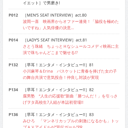
イエット］で男磨き!
P012
［MEN’S SEAT INTERVIEW］act.80
波岡一喜 映画界からオファー連発！「脇役を極めた
いですね」人気俳優の決意…
P014
［LADY’S SEAT INTERVIEW］act.81
さとう珠緒 ちょっとＨなシュールコメディ映画に主
演で珠ちゃんどこまで魅せる!?
P132
［早耳！エンタメ・インタビュー!!］81
小川麻琴＆Erina バスケットに青春を捧げた女の子
の舞台共演で意気投合！仲良し対談が実現
P134
［早耳！エンタメ・インタビュー!!］82
腐男塾 “人生の応援歌”新曲「勝つんだ！」を引っさ
げヲタ高校生7人組が本誌初登場!!
P136
［早耳！エンタメ・インタビュー!!］83
みひろ 「マンネリカップルの刺激になるかも」トッ
プＡＶアイドルが“宣伝ガール”PR