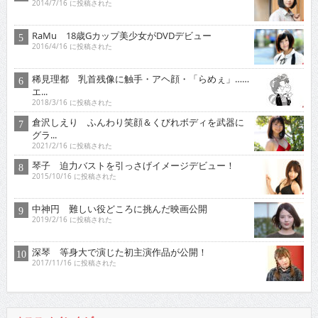
2014/7/16 に投稿された
RaMu 18歳Gカップ美少女がDVDデビュー
2016/4/16 に投稿された
稀見理都 乳首残像に触手・アヘ顔・「らめぇ」……
エ...
2018/3/16 に投稿された
倉沢しえり ふんわり笑顔＆くびれボディを武器に
グラ...
2021/2/16 に投稿された
琴子 迫力バストを引っさげイメージデビュー！
2015/10/16 に投稿された
中神円 難しい役どころに挑んだ映画公開
2019/2/16 に投稿された
深琴 等身大で演じた初主演作品が公開！
2017/11/16 に投稿された