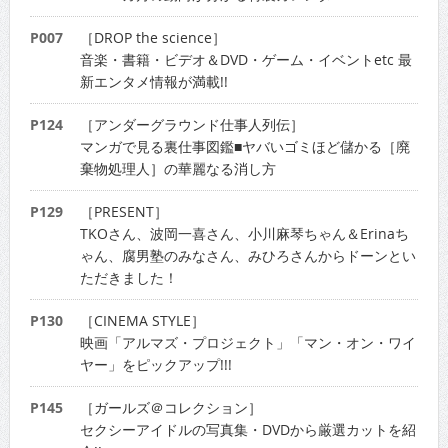
P007
［DROP the science］
音楽・書籍・ビデオ＆DVD・ゲーム・イベントetc 最
新エンタメ情報が満載!!
P124
［アンダーグラウンド仕事人列伝］
マンガで見る裏仕事図鑑■ヤバいゴミほど儲かる［廃
棄物処理人］の華麗なる消し方
P129
［PRESENT］
TKOさん、波岡一喜さん、小川麻琴ちゃん＆Erinaち
ゃん、腐男塾のみなさん、みひろさんからドーンとい
ただきました！
P130
［CINEMA STYLE］
映画「アルマズ・プロジェクト」「マン・オン・ワイ
ヤー」をピックアップ!!!
P145
［ガールズ＠コレクション］
セクシーアイドルの写真集・DVDから厳選カットを紹