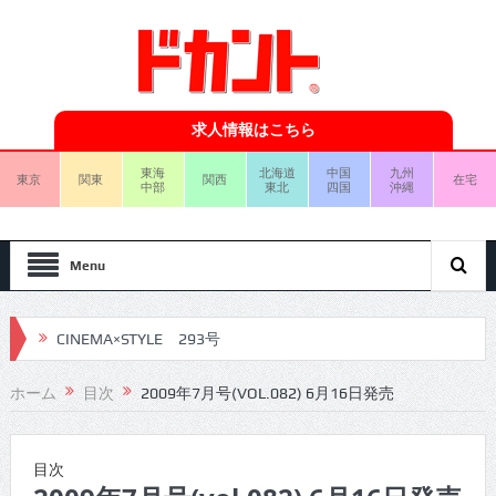
求人情報はこちら
東海
北海道
中国
九州
東京
関東
関西
在宅
中部
東北
四国
沖縄
Menu
CINEMA×STYLE 293号
CINEMA×STYLE 292号
ホーム
目次
2009年7月号(VOL.082) 6月16日発売
CINEMA×STYLE 291号
CINEMA×STYLE 290号
目次