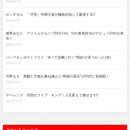
2024/3/16
センチネル 『月笑』年間王者が極致目指して爆発する!?
2024/2/16
牧野みなた アイドルグループBOCCHI。￼の黄色担当がデビューDVDを発
売！
2024/2/16
パンプキンポテトフライ M-1で決勝に行く“理由”が見つかった(笑)
2024/1/16
月野もも 美貌と才能を兼ね備えた“奇跡の原石”がDVDに初挑戦！
2024/1/16
ヤーレンズ 目指せライブ・キング！人生変えて魅せます!!
2023/12/15
ドカントニュース