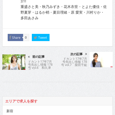
介!!
重盛さと美・秋乃みずき・花木衣世・とよた優佳・佐
野夏芽・はるか梢・夏目理緒・原 愛実・川村りか・
多田あさみ
Share
Tweet
0
次の記事
前の記事
ドカント17年7月
ドカント17年7月
号先出し情報 178
号先出し情報 178
号 vol.7 柴田千紘
号 vol.6 和久津
晶プロ
エリアで求人を探す
新宿