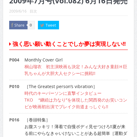
2009年7月号(vol.082) 6月16日発売
CINEMA×STYLE 289号
2009/6/16
目次
CINEMA×STYLE 288号
Share
Tweet
0
CINEMA×STYLE 287号
CINEMA×STYLE 286号
強く思い願い動くことでしか夢は実現しない!!
CINEMA×STYLE 285号
P004
Monthly Cover Girl
CINEMA×STYLE 294号
桐山瑠衣 初主演映画も決定！みんな大好き童顔Ｈ巨
乳ちゃんが大胆大人セクシーに挑戦!!
P010
［The Greatest person’s vibration］
時代のキーパーソンに直撃インタビュー
TKO “継続は力なり”を体現した関西発のお笑いコン
ビが映画初出演でブレイク街道まっしぐら!!
P016
［巻頭特集］
お腹スッキリ！薄着で自慢ボディ見せつけろ!!夏が来
る前にやらなきゃいけないことがある超簡単［運動ダ