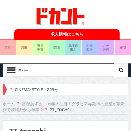
求人情報はこちら
東海
北海道
中国
九州
東京
関東
関西
在宅
中部
東北
四国
沖縄
Menu
CINEMA×STYLE 293号
CINEMA×STYLE 292号
ホーム
富樫あずさ 09年大注目！グラビア界期待の新星が最新
作で清純派から卒業!?
77_TOGASHI
CINEMA×STYLE 291号
CINEMA×STYLE 290号