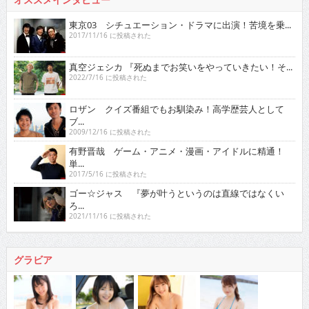
東京03 シチュエーション・ドラマに出演！苦境を乗...
2017/11/16 に投稿された
真空ジェシカ 『死ぬまでお笑いをやっていきたい！そ...
2022/7/16 に投稿された
ロザン クイズ番組でもお馴染み！高学歴芸人として
ブ...
2009/12/16 に投稿された
有野晋哉 ゲーム・アニメ・漫画・アイドルに精通！
単...
2017/5/16 に投稿された
ゴー☆ジャス 『夢が叶うというのは直線ではなくい
ろ...
2021/11/16 に投稿された
グラビア