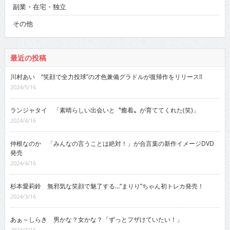
副業・在宅・独立
その他
最近の投稿
川村あい “笑顔で全力投球”の才色兼備グラドルが復帰作をリリース!!
2024/5/16
ランジャタイ 「素晴らしい出会いと〝癒着〟が育ててくれた(笑)」
2024/4/16
仲根なのか 「みんなの言うことは絶対！」が合言葉の新作イメージDVD
発売
2024/4/16
杉本愛莉鈴 無邪気な笑顔で魅了する…“まりり”ちゃん初トレカ発売！
2024/3/16
あぁ～しらき 男かな？女かな？「ずっとフザけていたい！」
2024/3/16