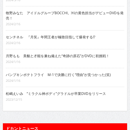
牧野みなた アイドルグループBOCCHI。￼の黄色担当がデビューDVDを発
売！
2024/2/16
センチネル 『月笑』年間王者が極致目指して爆発する!?
2024/2/16
月野もも 美貌と才能を兼ね備えた“奇跡の原石”がDVDに初挑戦！
2024/1/16
パンプキンポテトフライ M-1で決勝に行く“理由”が見つかった(笑)
2024/1/16
松嶋えいみ “ミラクル神ボディ”グラドルが卒業DVDをリリース
2023/12/15
ドカントニュース