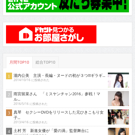
月間TOP10
総合TOP10
瀧内公美 主演・長編・ヌードの初が３つ!!!ギラギ...
2014/10/16 に投稿された
雨宮留菜さん 「ミスヤンチャン2016」参戦！マ
ル...
2016/5/16 に投稿された
真琴 セクシーDVDをリリースした元ひきこもり女
子...
2013/4/16 に投稿された
土村 芳 新進女優が「愛の渦」監督舞台に