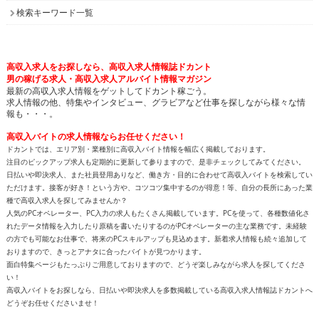
検索キーワード一覧
高収入求人をお探しなら、高収入求人情報誌ドカント
男の稼げる求人・高収入求人アルバイト情報マガジン
最新の高収入求人情報をゲットしてドカント稼ごう。
求人情報の他、特集やインタビュー、グラビアなど仕事を探しながら様々な情
報も・・・。
高収入バイトの求人情報ならお任せください！
ドカントでは、エリア別・業種別に高収入バイト情報を幅広く掲載しております。
注目のピックアップ求人も定期的に更新して参りますので、是非チェックしてみてください。
日払いや即決求人、また社員登用ありなど、働き方・目的に合わせて高収入バイトを検索してい
ただけます。接客が好き！という方や、コツコツ集中するのが得意！等、自分の長所にあった業
種で高収入求人を探してみませんか？
人気のPCオペレーター、PC入力の求人もたくさん掲載しています。PCを使って、各種数値化さ
れたデータ情報を入力したり原稿を書いたりするのがPCオペレーターの主な業務です。未経験
の方でも可能なお仕事で、将来のPCスキルアップも見込めます。新着求人情報も続々追加して
おりますので、きっとアナタに合ったバイトが見つかります。
面白特集ページもたっぷりご用意しておりますので、どうぞ楽しみながら求人を探してくださ
い！
高収入バイトをお探しなら、日払いや即決求人を多数掲載している高収入求人情報誌ドカントへ
どうぞお任せくださいませ！