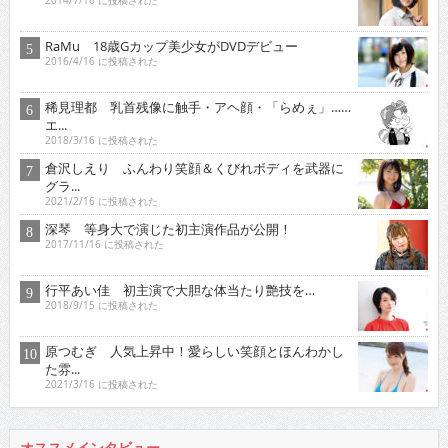
2014/7/16 に投稿された
RaMu 18歳Gカップ美少女がDVDデビュー
2016/4/16 に投稿された
稀見理都 乳首残像に触手・アヘ顔・「らめぇ」……
エ...
2018/3/16 に投稿された
倉沢しえり ふんわり笑顔＆くびれボディを武器に
グラ...
2021/2/16 に投稿された
深琴 等身大で演じた初主演作品が公開！
2017/11/16 に投稿された
行平あい佳 初主演で大胆な体当たり艶技を…
2018/9/15 に投稿された
原つむぎ 人気上昇中！愛らしい笑顔とほんわかし
た雰...
2021/3/16 に投稿された
オススメインタビュー