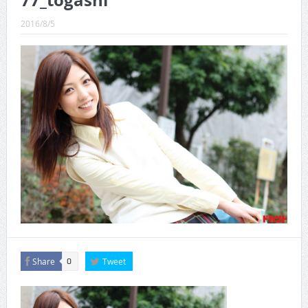
77_togashi
CINEMA×STYLE 289号
2016/8/5
CINEMA×STYLE 288号
CINEMA×STYLE 287号
CINEMA×STYLE 286号
CINEMA×STYLE 285号
CINEMA×STYLE 294号
Share
Tweet
0