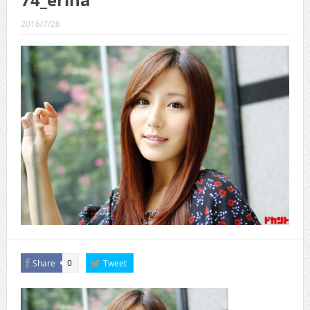
74_erina
CINEMA×STYLE 289号
2016/7/28
CINEMA×STYLE 288号
CINEMA×STYLE 287号
CINEMA×STYLE 286号
CINEMA×STYLE 285号
CINEMA×STYLE 294号
Share
Tweet
0