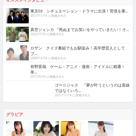
東京03 シチュエーション・ドラマに出演！苦境を乗...
2017/11/16 に投稿された
真空ジェシカ 『死ぬまでお笑いをやっていきたい！そ...
2022/7/16 に投稿された
ロザン クイズ番組でもお馴染み！高学歴芸人として
ブ...
2009/12/16 に投稿された
有野晋哉 ゲーム・アニメ・漫画・アイドルに精通！
単...
2017/5/16 に投稿された
ゴー☆ジャス 『夢が叶うというのは直線ではなくい
ろ...
2021/11/16 に投稿された
グラビア