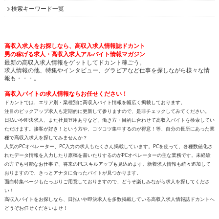
検索キーワード一覧
高収入求人をお探しなら、高収入求人情報誌ドカント
男の稼げる求人・高収入求人アルバイト情報マガジン
最新の高収入求人情報をゲットしてドカント稼ごう。
求人情報の他、特集やインタビュー、グラビアなど仕事を探しながら様々な情
報も・・・。
高収入バイトの求人情報ならお任せください！
ドカントでは、エリア別・業種別に高収入バイト情報を幅広く掲載しております。
注目のピックアップ求人も定期的に更新して参りますので、是非チェックしてみてください。
日払いや即決求人、また社員登用ありなど、働き方・目的に合わせて高収入バイトを検索してい
ただけます。接客が好き！という方や、コツコツ集中するのが得意！等、自分の長所にあった業
種で高収入求人を探してみませんか？
人気のPCオペレーター、PC入力の求人もたくさん掲載しています。PCを使って、各種数値化さ
れたデータ情報を入力したり原稿を書いたりするのがPCオペレーターの主な業務です。未経験
の方でも可能なお仕事で、将来のPCスキルアップも見込めます。新着求人情報も続々追加して
おりますので、きっとアナタに合ったバイトが見つかります。
面白特集ページもたっぷりご用意しておりますので、どうぞ楽しみながら求人を探してくださ
い！
高収入バイトをお探しなら、日払いや即決求人を多数掲載している高収入求人情報誌ドカントへ
どうぞお任せくださいませ！