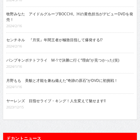
牧野みなた アイドルグループBOCCHI。￼の黄色担当がデビューDVDを発
売！
2024/2/16
センチネル 『月笑』年間王者が極致目指して爆発する!?
2024/2/16
パンプキンポテトフライ M-1で決勝に行く“理由”が見つかった(笑)
2024/1/16
月野もも 美貌と才能を兼ね備えた“奇跡の原石”がDVDに初挑戦！
2024/1/16
ヤーレンズ 目指せライブ・キング！人生変えて魅せます!!
2023/12/15
ドカントニュース