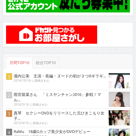
月間TOP10
総合TOP10
瀧内公美 主演・長編・ヌードの初が３つ!!!ギラギ...
2014/10/16 に投稿された
雨宮留菜さん 「ミスヤンチャン2016」参戦！マ
ル...
2016/5/16 に投稿された
真琴 セクシーDVDをリリースした元ひきこもり女
子...
2013/4/16 に投稿された
RaMu 18歳Gカップ美少女がDVDデビュー