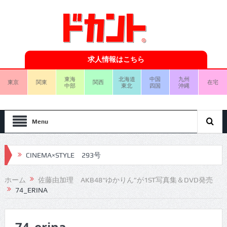
求人情報はこちら
東海
北海道
中国
九州
東京
関東
関西
在宅
中部
東北
四国
沖縄
Menu
CINEMA×STYLE 293号
CINEMA×STYLE 292号
ホーム
佐藤由加理 AKB48“ゆかりん”が1ST写真集＆DVD発売
74_ERINA
CINEMA×STYLE 291号
CINEMA×STYLE 290号