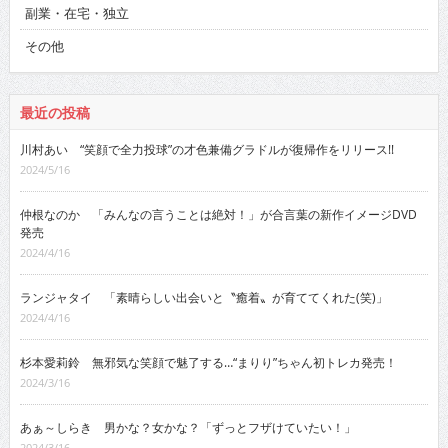
副業・在宅・独立
その他
最近の投稿
川村あい “笑顔で全力投球”の才色兼備グラドルが復帰作をリリース!!
2024/5/16
仲根なのか 「みんなの言うことは絶対！」が合言葉の新作イメージDVD
発売
2024/4/16
ランジャタイ 「素晴らしい出会いと〝癒着〟が育ててくれた(笑)」
2024/4/16
杉本愛莉鈴 無邪気な笑顔で魅了する…“まりり”ちゃん初トレカ発売！
2024/3/16
あぁ～しらき 男かな？女かな？「ずっとフザけていたい！」
2024/3/16