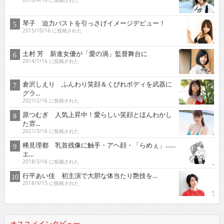
2016/4/16 に投稿された
琴子 迫力バストを引っさげイメージデビュー！
2015/10/16 に投稿された
土村 芳 新進女優が「愛の渦」監督舞台に
2014/7/16 に投稿された
倉沢しえり ふんわり笑顔＆くびれボディを武器に
グラ...
2021/2/16 に投稿された
原つむぎ 人気上昇中！愛らしい笑顔とほんわかし
た雰...
2021/3/16 に投稿された
稀見理都 乳首残像に触手・アヘ顔・「らめぇ」……
エ...
2018/3/16 に投稿された
行平あい佳 初主演で大胆な体当たり艶技を…
2018/9/15 に投稿された
オススメインタビュー