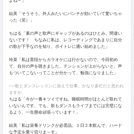
よね～」
結美「そうそう。外人みたいにパンチが効いていて驚いちゃ
った（笑）」
ちはる「素の声と歌声にギャップがあるのはひとみ。間違い
ないです！ ちなみに私は、レコーディングであまりに自分
の歌が下手なのを知り、ボイトレに通い始めました」
玲菜「私は普段からカラオケには行かないので、今回初め
て、自分の声を聴きました。テンションが上がらないと、声
もついてこないってことが分かって、勉強になりました」
──歌とダンスレッスンに加えて仕事。かなり多忙だと思われ
ますが。
ちはる「今が一番キツイですね。睡眠時間がほとんど取れて
いないんです。でも、歌もダンスもライブまでには完璧にな
るよう、一生懸命頑張っています！」
結美「私は栄養ドリンクが必需品。１日２本飲んで、ハード
な予定を乗り切りま～す」