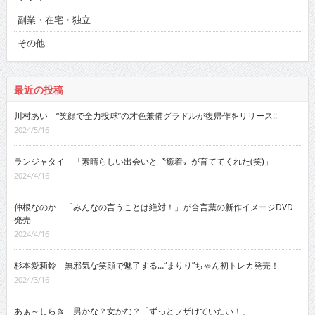
副業・在宅・独立
その他
最近の投稿
川村あい “笑顔で全力投球”の才色兼備グラドルが復帰作をリリース!!
2024/5/16
ランジャタイ 「素晴らしい出会いと〝癒着〟が育ててくれた(笑)」
2024/4/16
仲根なのか 「みんなの言うことは絶対！」が合言葉の新作イメージDVD
発売
2024/4/16
杉本愛莉鈴 無邪気な笑顔で魅了する…“まりり”ちゃん初トレカ発売！
2024/3/16
あぁ～しらき 男かな？女かな？「ずっとフザけていたい！」