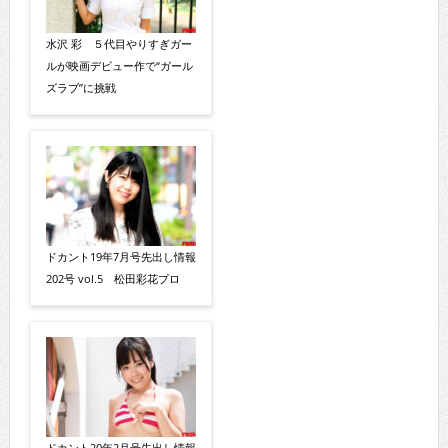
水沢 彩 ５代目やりすぎガー
ルが映画デビュー作で“ガール
ズラブ”に挑戦
ドカント19年7月号先出し情報
202号 vol.5 松田彩花プロ
ドカント20年2月号先出し情報