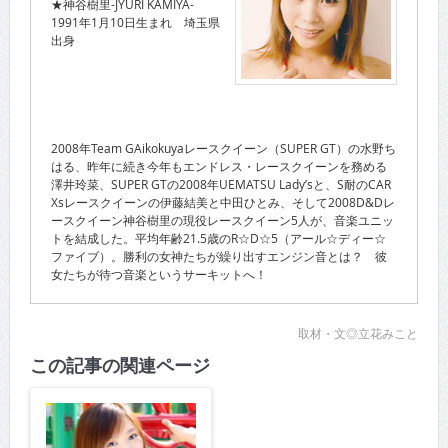
★神谷樹里-JYURI KAMIYA-
1991年1月10日生まれ 埼玉県
出身
2008年Team GAikokuyaレースクイーン（SUPER GT）の水野ち
はる、昨年に続き今年もエンドレス・レースクイーンを務める
澤井玲菜、SUPER GTの2008年UEMATSU Lady’sと、S耐のCAR
Xsレースクイーンの伊藤結美と中田ひとみ、そして2008D&Dレ
ースクイーン神谷樹里の現役レースクイーン5人が、音楽ユニッ
トを結成した。平均年齢21.5歳のR☆D☆5（アール☆ディー☆
ファイブ）。勝利の女神たちが繰り出すエンジン音とは？ 彼
女たちが待つ音楽というサーキットへ！
取材・文◎立花みこと
この記事の関連ページ