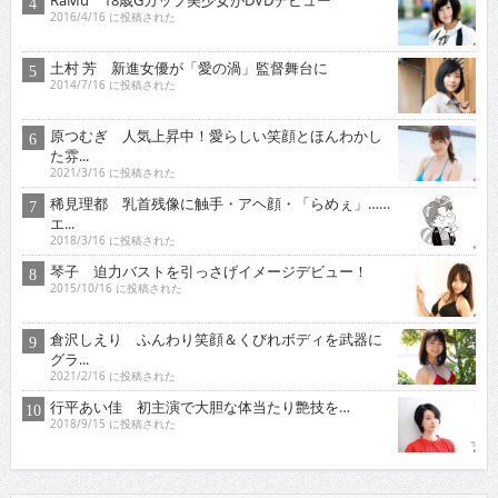
RaMu 18歳Gカップ美少女がDVDデビュー
2016/4/16 に投稿された
土村 芳 新進女優が「愛の渦」監督舞台に
2014/7/16 に投稿された
原つむぎ 人気上昇中！愛らしい笑顔とほんわかし
た雰...
2021/3/16 に投稿された
稀見理都 乳首残像に触手・アヘ顔・「らめぇ」……
エ...
2018/3/16 に投稿された
琴子 迫力バストを引っさげイメージデビュー！
2015/10/16 に投稿された
倉沢しえり ふんわり笑顔＆くびれボディを武器に
グラ...
2021/2/16 に投稿された
行平あい佳 初主演で大胆な体当たり艶技を…
2018/9/15 に投稿された