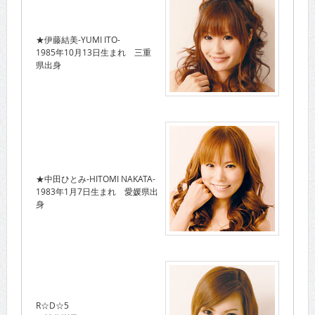
★伊藤結美-YUMI ITO-
1985年10月13日生まれ 三重
県出身
★中田ひとみ-HITOMI NAKATA-
1983年1月7日生まれ 愛媛県出
身
R☆D☆5