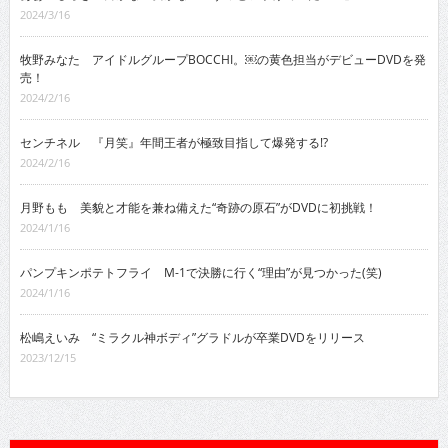
2024/3/16
牧野みなた アイドルグループBOCCHI。￼の黄色担当がデビューDVDを発
売！
2024/2/16
センチネル 『月笑』年間王者が極致目指して爆発する!?
2024/2/16
月野もも 美貌と才能を兼ね備えた“奇跡の原石”がDVDに初挑戦！
2024/1/16
パンプキンポテトフライ M-1で決勝に行く“理由”が見つかった(笑)
2024/1/16
松嶋えいみ “ミラクル神ボディ”グラドルが卒業DVDをリリース
2023/12/15