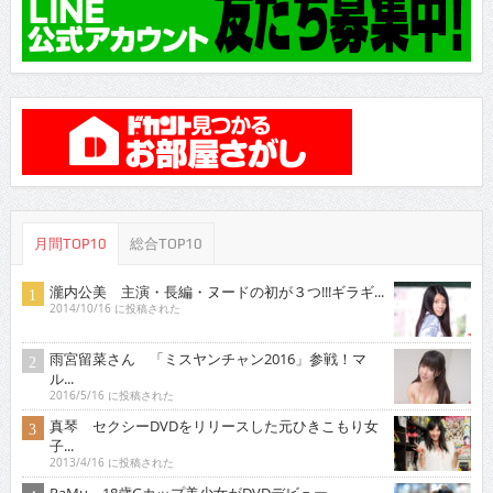
月間TOP10
総合TOP10
瀧内公美 主演・長編・ヌードの初が３つ!!!ギラギ...
2014/10/16 に投稿された
雨宮留菜さん 「ミスヤンチャン2016」参戦！マ
ル...
2016/5/16 に投稿された
真琴 セクシーDVDをリリースした元ひきこもり女
子...
2013/4/16 に投稿された