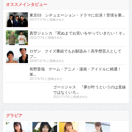
オススメインタビュー
東京03 シチュエーション・ドラマに出演！苦境を乗...
2017/11/16 に投稿された
真空ジェシカ 『死ぬまでお笑いをやっていきたい！そ...
2022/7/16 に投稿された
ロザン クイズ番組でもお馴染み！高学歴芸人として
ブ...
2009/12/16 に投稿された
有野晋哉 ゲーム・アニメ・漫画・アイドルに精通！
単...
2017/5/16 に投稿された
ゴー☆ジャス 『夢が叶うというのは直線ではなくい
ろ...
2021/11/16 に投稿された
グラビア