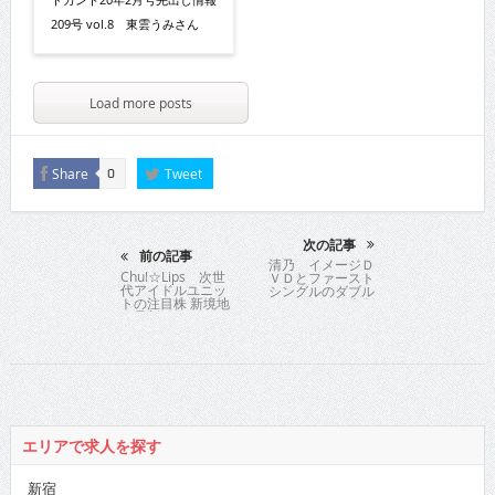
209号 vol.8 東雲うみさん
Load more posts
Share
Tweet
0
次の記事
前の記事
清乃 イメージＤ
Chu!☆Lips 次世
ＶＤとファースト
代アイドルユニッ
シングルのダブル
トの注目株 新境地
リリースで大復
の最新シングルを
活！
リリース
エリアで求人を探す
新宿