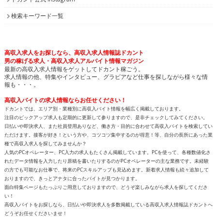
検索キーワード一覧
高収入求人をお探しなら、高収入求人情報誌ドカント
男の稼げる求人・高収入求人アルバイト情報マガジン
最新の高収入求人情報をゲットしてドカント稼ごう。
求人情報の他、特集やインタビュー、グラビアなど仕事を探しながら様々な情
報も・・・。
高収入バイトの求人情報ならお任せください！
ドカントでは、エリア別・業種別に高収入バイト情報を幅広く掲載しております。
注目のピックアップ求人も定期的に更新して参りますので、是非チェックしてみてください。
日払いや即決求人、また社員登用ありなど、働き方・目的に合わせて高収入バイトを検索してい
ただけます。接客が好き！という方や、コツコツ集中するのが得意！等、自分の長所にあった業
種で高収入求人を探してみませんか？
人気のPCオペレーター、PC入力の求人もたくさん掲載しています。PCを使って、各種数値化さ
れたデータ情報を入力したり原稿を書いたりするのがPCオペレーターの主な業務です。未経験
の方でも可能なお仕事で、将来のPCスキルアップも見込めます。新着求人情報も続々追加して
おりますので、きっとアナタに合ったバイトが見つかります。
面白特集ページもたっぷりご用意しておりますので、どうぞ楽しみながら求人を探してくださ
い！
高収入バイトをお探しなら、日払いや即決求人を多数掲載している高収入求人情報誌ドカントへ
どうぞお任せくださいませ！