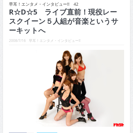
CINEMA×STYLE 288号
早耳！エンタメ・インタビュー!! 42
R☆D☆5 ライブ直前！現役レー
CINEMA×STYLE 287号
スクイーン５人組が音楽というサ
CINEMA×STYLE 286号
ーキットへ
CINEMA×STYLE 285号
2008/7/16
早耳！エンタメ・インタビュー!!
CINEMA×STYLE 294号
CINEMA×STYLE 293号