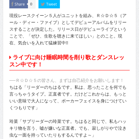
Share
Tweet
0
現役レースクイーン５人がユニットを組み、Ｒ☆Ｄ☆５（ア
ール・ディー・ファイブ）としてデビューアルバムをリリー
スすることが決定した。リリース日がデビューライブという
ことで、「ぜひ、生歌を聴きに来てほしい」とのこと。現
在、気合いを入れて猛練習中!!
ライブに向け睡眠時間を削り歌とダンスレッ
スン中です！
──Ｒ☆Ｄ☆５の皆さん、まずは自己紹介をお願いします！
ちはる「リーダーのちはるです。私は、思ったことを何でも
言っちゃうタイプ。正直者です。だけどこれからは、もっと
いい意味で大人になって、ポーカーフェイスを身につけてい
くつもりです」
玲菜「サブリーダーの玲菜です。ちはると同じで、私もハッ
キリ物を言う、嘘が嫌いな正直者。でも、寂しがりやで泣き
虫な一面を持っていたりもするんですよ～」