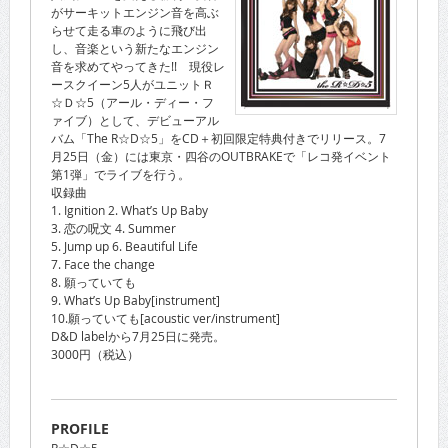
がサーキットエンジン音を高ぶ
らせて走る車のように飛び出
し、音楽という新たなエンジン
音を求めてやってきた!! 現役レ
ースクイーン5人がユニットＲ
☆Ｄ☆5（アール・ディー・フ
ァイブ）として、デビューアル
バム「The R☆D☆5」をCD＋初回限定特典付きでリリース。7
月25日（金）には東京・四谷のOUTBRAKEで「レコ発イベント
第1弾」でライブを行う。
収録曲
1. Ignition 2. What’s Up Baby
3. 恋の呪文 4. Summer
5. Jump up 6. Beautiful Life
7. Face the change
8. 願っていても
9. What’s Up Baby[instrument]
10.願っていても[acoustic ver/instrument]
D&D labelから7月25日に発売。
3000円（税込）
PROFILE
R☆D☆5