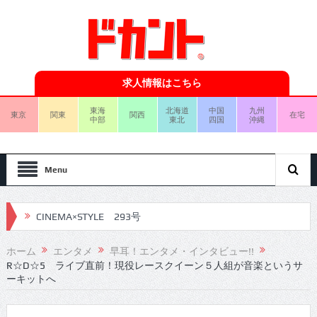
求人情報はこちら
東海
北海道
中国
九州
東京
関東
関西
在宅
中部
東北
四国
沖縄
Menu
CINEMA×STYLE 292号
CINEMA×STYLE 291号
ホーム
エンタメ
早耳！エンタメ・インタビュー!!
R☆D☆5 ライブ直前！現役レースクイーン５人組が音楽というサ
CINEMA×STYLE 290号
ーキットへ
CINEMA×STYLE 289号