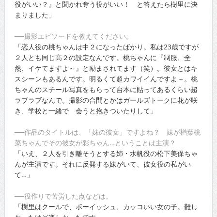
役がいい？』と聞かれ奪う役がいい！ と答えたら樹里に決
まりました」
──撮影エピソードを教えてください。
「恋人役の桃ちゃんは中２になったばかり。私は23歳ですが
２人とも同じ高２の設定なんです。桃ちゃんに『制服、全
然、イケてますよ～』と励まされてます（笑）。彼女とはキ
スシーンもあるんです。明るくて超カワイイんですよ～。桃
ちゃんのスチール写真をもらって台本に貼ってあるくらい超
ラブラブなんで。撮影の合間とかはガールズトークに花が咲
き、学校と一緒で 会うと抱きついたりして」
──作品のタイトルは、「妹の彼女」ですよね？ 妹が楢葉桃
菜ちゃんでその彼女が彩ちゃん…ということは主演？
「いえ、２人を引き離そうとする姉・水帆役の松下美保ちゃ
んが主演です。それに反発する妹がいて、彼女役の私がい
て…」
──役作りで苦労した点などは。
「樹里はクールで、ボーイッシュ、カッコいい女の子。難し