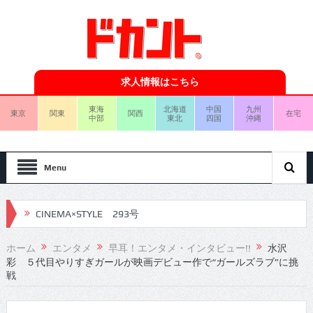
求人情報はこちら
東海
北海道
中国
九州
東京
関東
関西
在宅
中部
東北
四国
沖縄
Menu
CINEMA×STYLE 293号
CINEMA×STYLE 292号
ホーム
エンタメ
早耳！エンタメ・インタビュー!!
水沢
彩 ５代目やりすぎガールが映画デビュー作で“ガールズラブ”に挑
CINEMA×STYLE 291号
戦
CINEMA×STYLE 290号