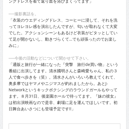
ングドレスを着て返り血を浴びまくってます」
──撮影裏話を。
「衣装のウエディングドレス、コーヒーに浸して、それを洗
ってヨレヨレ感を演出したんですが、匂いが取れなくて大変
でした。アクションシーンもあるけど衣装がピタッとしてい
て足が開かないし、動きづらくて…でも頑張ったのでお楽し
みに」
──今後の活動などについて聞かせて下さい。
「通販と旅行が一緒になった『突撃 旅行de買い物」という
番組に出演してます。清水國明さんと森崎愛ちゃん、私の３
人で食べ歩きを（笑）。清水さんがいろいろ教えてくれて、
奥多摩ではヤマメやニジマスが釣れましたから。あとJ-
Networkというキックボクシングのラウンドガールもやって
ます。８月31日、後楽園ホールで待ってます。『妹の彼女』
は初出演映画なので是非、劇場に足を運んでほしいです。初
日舞台あいさつにも登場予定です!!」