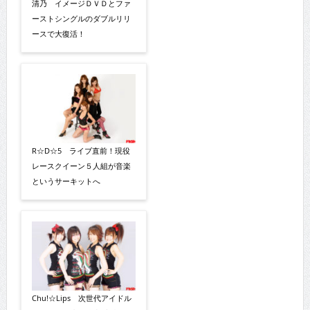
清乃 イメージＤＶＤとファ
ーストシングルのダブルリリ
ースで大復活！
R☆D☆5 ライブ直前！現役
レースクイーン５人組が音楽
というサーキットへ
Chu!☆Lips 次世代アイドル