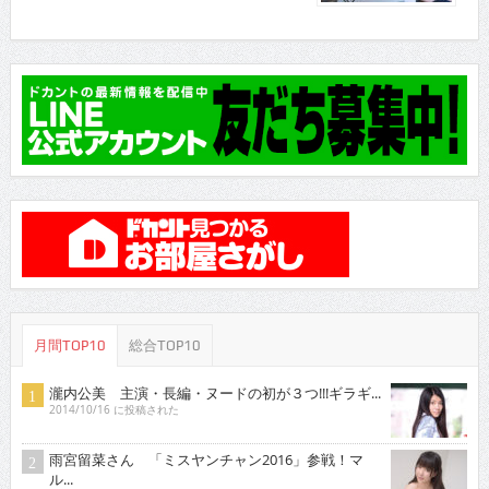
月間TOP10
総合TOP10
瀧内公美 主演・長編・ヌードの初が３つ!!!ギラギ...
2014/10/16 に投稿された
雨宮留菜さん 「ミスヤンチャン2016」参戦！マ
ル...