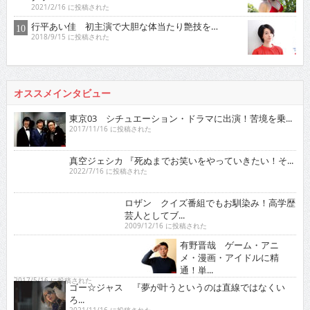
行平あい佳 初主演で大胆な体当たり艶技を…
2018/9/15 に投稿された
オススメインタビュー
東京03 シチュエーション・ドラマに出演！苦境を乗...
2017/11/16 に投稿された
真空ジェシカ 『死ぬまでお笑いをやっていきたい！そ...
2022/7/16 に投稿された
ロザン クイズ番組でもお馴染み！高学歴芸人として
ブ...
2009/12/16 に投稿された
有野晋哉 ゲーム・アニメ・漫画・アイドルに精通！
単...
2017/5/16 に投稿された
ゴー☆ジャス 『夢が叶うというのは直線ではなくい
ろ...
2021/11/16 に投稿された