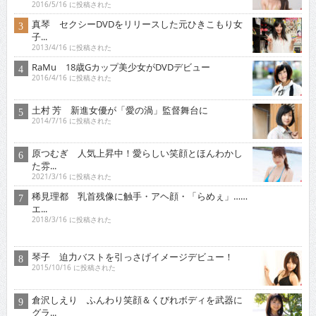
2016/5/16 に投稿された
真琴 セクシーDVDをリリースした元ひきこもり女
子...
2013/4/16 に投稿された
RaMu 18歳Gカップ美少女がDVDデビュー
2016/4/16 に投稿された
土村 芳 新進女優が「愛の渦」監督舞台に
2014/7/16 に投稿された
原つむぎ 人気上昇中！愛らしい笑顔とほんわかし
た雰...
2021/3/16 に投稿された
稀見理都 乳首残像に触手・アヘ顔・「らめぇ」……
エ...
2018/3/16 に投稿された
琴子 迫力バストを引っさげイメージデビュー！
2015/10/16 に投稿された
倉沢しえり ふんわり笑顔＆くびれボディを武器に
グラ...
2021/2/16 に投稿された