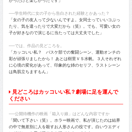
かったけど楽しかったです」
──学生時代に女の子から告白された経験とかあった？
「女の子の友人って少ないんですよ。女同士っていいコぶっ
たり、気を遣ったりで大変だから（笑）。でも、可愛い女の
子が好きなので演じるに当たっては大丈夫でした」
──では、作品の見どころを。
「カッコいい私？ バスケ部での奮闘シーン、運動オンチの
彩が頑張りましたから！ あとは樹里ＶＳ水帆。３人それぞれ
に心境の変化があって、印象的な姉のセリフ、ラストシーン
は鳥肌立ちますもん」
見どころはカッコいい私？劇場に足を運んで
ください
──公開待機作の映画「箱入り娘」はどんな内容ですか
「聞いて下さい（笑）。ホラー映画で、私が演じたのは結界
の中で無差別に人を殺すお人形さんの役です。白いウエディ