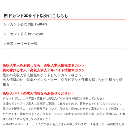
ドカント本サイト以外にこちらも
ドカント公式 X(旧Twitter)
ドカント公式 Instagram
検索キーワード一覧
高収入求人をお探しなら、高収入求人情報誌ドカント
男の稼げる求人・高収入求人アルバイト情報マガジン
最新の高収入求人情報をゲットしてドカント稼ごう。
求人情報の他、特集やインタビュー、グラビアなど仕事を探しながら様々な情
報も・・・。
高収入バイトの求人情報ならお任せください！
ドカントでは、エリア別・業種別に高収入バイト情報を幅広く掲載しております。
注目のピックアップ求人も定期的に更新して参りますので、是非チェックしてみてください。
日払いや即決求人、また社員登用ありなど、働き方・目的に合わせて高収入バイトを検索してい
ただけます。接客が好き！という方や、コツコツ集中するのが得意！等、自分の長所にあった業
種で高収入求人を探してみませんか？
人気のPCオペレーター、PC入力の求人もたくさん掲載しています。PCを使って、各種数値化さ
れたデータ情報を入力したり原稿を書いたりするのがPCオペレーターの主な業務です。未経験
の方でも可能なお仕事で、将来のPCスキルアップも見込めます。新着求人情報も続々追加して