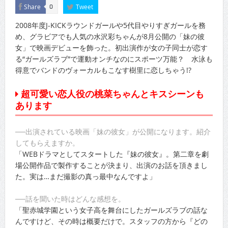
Share
Tweet
0
2008年度J-KICKラウンドガールや5代目やりすぎガールを務
め、グラビアでも人気の水沢彩ちゃんが8月公開の「妹の彼
女」で映画デビューを飾った。初出演作が女の子同士が恋す
る“ガールズラブ”で運動オンチなのにスポーツ万能？ 水泳も
得意でバンドのヴォーカルもこなす樹里に恋しちゃう!?
超可愛い恋人役の桃菜ちゃんとキスシーンも
あります
──出演されている映画「妹の彼女」が公開になります。紹介
してもらえますか。
「WEBドラマとしてスタートした『妹の彼女』。第二章を劇
場公開作品で製作することが決まり、出演のお話を頂きまし
た。実は…まだ撮影の真っ最中なんですよ」
──話を聞いた時はどんな感想を。
「聖赤城学園という女子高を舞台にしたガールズラブの話な
んですけど、その時は概要だけで。スタッフの方から『どの