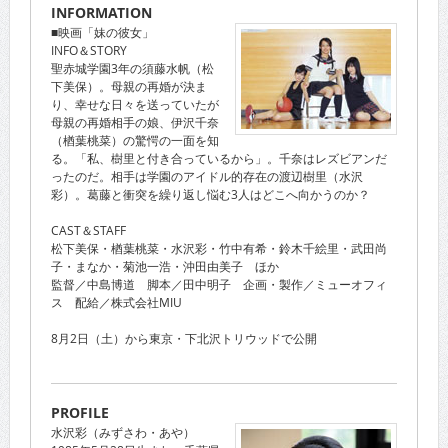
INFORMATION
■映画「妹の彼女」
INFO＆STORY
聖赤城学園3年の須藤水帆（松
下美保）。母親の再婚が決ま
り、幸せな日々を送っていたが
母親の再婚相手の娘、伊沢千奈
（楢葉桃菜）の驚愕の一面を知
る。「私、樹里と付き合っているから」。千奈はレズビアンだ
ったのだ。相手は学園のアイドル的存在の渡辺樹里（水沢
彩）。葛藤と衝突を繰り返し悩む3人はどこへ向かうのか？
CAST＆STAFF
松下美保・楢葉桃菜・水沢彩・竹中有希・鈴木千絵里・武田尚
子・まなか・菊池一浩・沖田由美子 ほか
監督／中島博道 脚本／田中明子 企画・製作／ミューオフィ
ス 配給／株式会社MIU
8月2日（土）から東京・下北沢トリウッドで公開
PROFILE
水沢彩（みずさわ・あや）