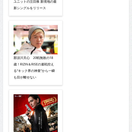
ユニットの注目株 新境地の最
新シングルをリリース
那須川天心 20戦無敗の18
歳！RIZIN＆RISEの連戦控え
る“キック界の神童”から一瞬
も目が離せない