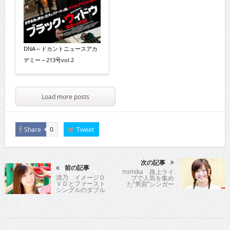
DNA～ドカントニュースアカ
デミー～213号vol.2
Load more posts
Share
Tweet
0
次の記事
前の記事
mimika 路上ライ
清乃 イメージＤ
ブで人気を集め
ＶＤとファースト
た“男前”シンガー
シングルのダブル
ソングライター登
リリースで大復
場!!
活！