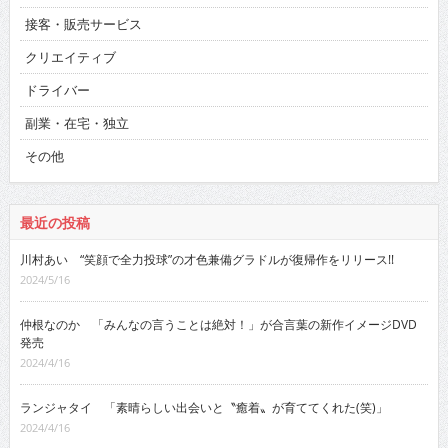
接客・販売サービス
クリエイティブ
ドライバー
副業・在宅・独立
その他
最近の投稿
川村あい “笑顔で全力投球”の才色兼備グラドルが復帰作をリリース!!
2024/5/16
仲根なのか 「みんなの言うことは絶対！」が合言葉の新作イメージDVD
発売
2024/4/16
ランジャタイ 「素晴らしい出会いと〝癒着〟が育ててくれた(笑)」
2024/4/16