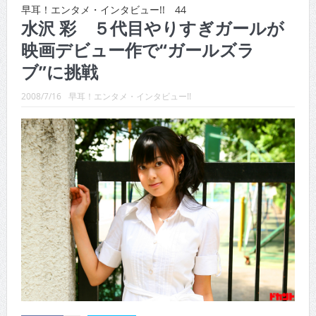
CINEMA×STYLE 289号
早耳！エンタメ・インタビュー!! 44
水沢 彩 ５代目やりすぎガールが
CINEMA×STYLE 288号
映画デビュー作で“ガールズラ
CINEMA×STYLE 287号
ブ”に挑戦
CINEMA×STYLE 286号
2008/7/16
早耳！エンタメ・インタビュー!!
CINEMA×STYLE 285号
CINEMA×STYLE 294号