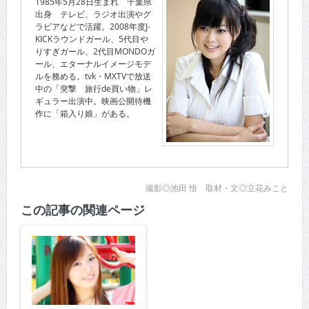
1985年5月28日生まれ 千葉県
出身 テレビ、ラジオ出演やグ
ラビアなどで活躍。2008年度J-
KICKラウンドガール、5代目や
りすぎガール、2代目MONDOガ
ール、エターナルイメージモデ
ルを務める。tvk・MXTVで放送
中の「突撃 旅行de買い物」レ
ギュラー出演中。映画公開待機
作に「箱入り娘」がある。
撮影◎池田 悟 取材・文◎立花みこと
この記事の関連ページ