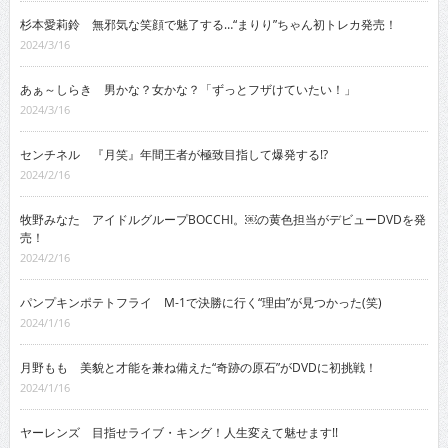
杉本愛莉鈴 無邪気な笑顔で魅了する…“まりり”ちゃん初トレカ発売！
2024/3/16
あぁ～しらき 男かな？女かな？「ずっとフザけていたい！」
2024/3/16
センチネル 『月笑』年間王者が極致目指して爆発する!?
2024/2/16
牧野みなた アイドルグループBOCCHI。￼の黄色担当がデビューDVDを発
売！
2024/2/16
パンプキンポテトフライ M-1で決勝に行く“理由”が見つかった(笑)
2024/1/16
月野もも 美貌と才能を兼ね備えた“奇跡の原石”がDVDに初挑戦！
2024/1/16
ヤーレンズ 目指せライブ・キング！人生変えて魅せます!!