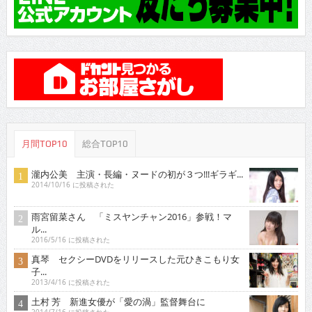
月間TOP10
総合TOP10
瀧内公美 主演・長編・ヌードの初が３つ!!!ギラギ...
2014/10/16 に投稿された
雨宮留菜さん 「ミスヤンチャン2016」参戦！マ
ル...
2016/5/16 に投稿された
真琴 セクシーDVDをリリースした元ひきこもり女
子...
2013/4/16 に投稿された
土村 芳 新進女優が「愛の渦」監督舞台に