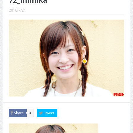
72_mimika
CINEMA×STYLE 289号
2016/7/21
CINEMA×STYLE 288号
CINEMA×STYLE 287号
CINEMA×STYLE 286号
CINEMA×STYLE 285号
CINEMA×STYLE 294号
Share
Tweet
0