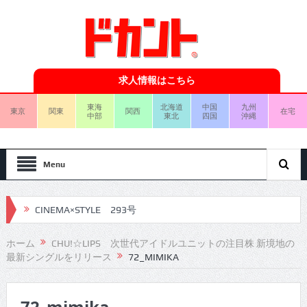
求人情報はこちら
東海
北海道
中国
九州
東京
関東
関西
在宅
中部
東北
四国
沖縄
Menu
CINEMA×STYLE 293号
CINEMA×STYLE 292号
ホーム
CHU!☆LIPS 次世代アイドルユニットの注目株 新境地の
最新シングルをリリース
72_MIMIKA
CINEMA×STYLE 291号
CINEMA×STYLE 290号