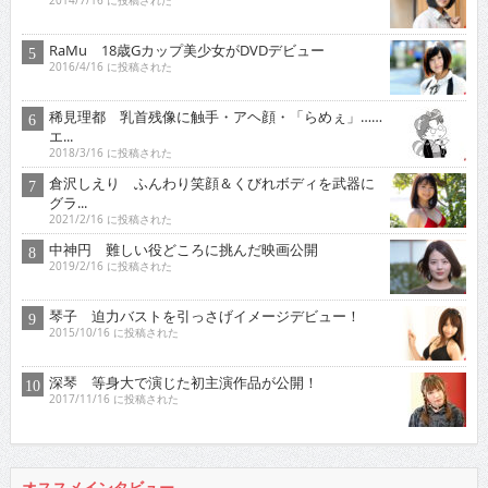
2014/7/16 に投稿された
RaMu 18歳Gカップ美少女がDVDデビュー
2016/4/16 に投稿された
稀見理都 乳首残像に触手・アヘ顔・「らめぇ」……
エ...
2018/3/16 に投稿された
倉沢しえり ふんわり笑顔＆くびれボディを武器に
グラ...
2021/2/16 に投稿された
中神円 難しい役どころに挑んだ映画公開
2019/2/16 に投稿された
琴子 迫力バストを引っさげイメージデビュー！
2015/10/16 に投稿された
深琴 等身大で演じた初主演作品が公開！
2017/11/16 に投稿された
オススメインタビュー