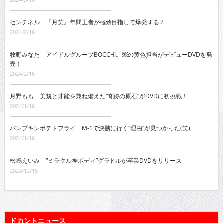
センチネル 『月笑』年間王者が極致目指して爆発する!?
2024/2/16
牧野みなた アイドルグループBOCCHI。￼の黄色担当がデビューDVDを発
売！
2024/2/16
月野もも 美貌と才能を兼ね備えた“奇跡の原石”がDVDに初挑戦！
2024/1/16
パンプキンポテトフライ M-1で決勝に行く“理由”が見つかった(笑)
2024/1/16
松嶋えいみ “ミラクル神ボディ”グラドルが卒業DVDをリリース
2023/12/15
ドカントニュース