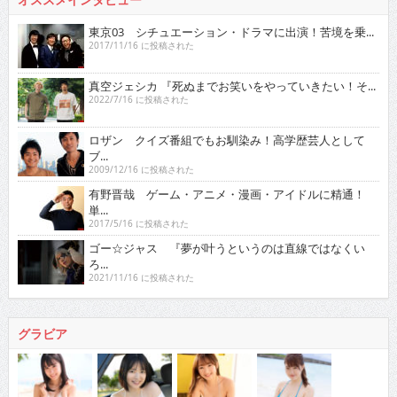
東京03 シチュエーション・ドラマに出演！苦境を乗...
2017/11/16 に投稿された
真空ジェシカ 『死ぬまでお笑いをやっていきたい！そ...
2022/7/16 に投稿された
ロザン クイズ番組でもお馴染み！高学歴芸人として
ブ...
2009/12/16 に投稿された
有野晋哉 ゲーム・アニメ・漫画・アイドルに精通！
単...
2017/5/16 に投稿された
ゴー☆ジャス 『夢が叶うというのは直線ではなくい
ろ...
2021/11/16 に投稿された
グラビア