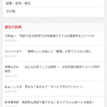
副業・在宅・独立
その他
最近の投稿
川村あい “笑顔で全力投球”の才色兼備グラドルが復帰作をリリース!!
2024/5/16
ランジャタイ 「素晴らしい出会いと〝癒着〟が育ててくれた(笑)」
2024/4/16
仲根なのか 「みんなの言うことは絶対！」が合言葉の新作イメージDVD
発売
2024/4/16
あぁ～しらき 男かな？女かな？「ずっとフザけていたい！」
2024/3/16
杉本愛莉鈴 無邪気な笑顔で魅了する…“まりり”ちゃん初トレカ発売！
2024/3/16