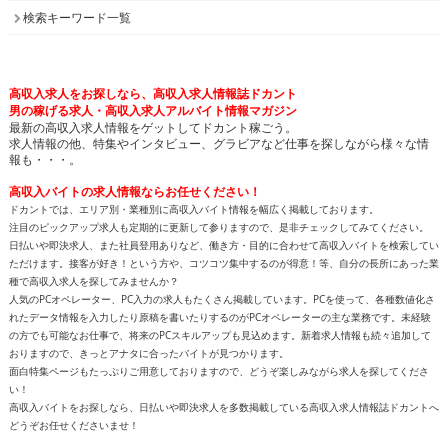
検索キーワード一覧
高収入求人をお探しなら、高収入求人情報誌ドカント
男の稼げる求人・高収入求人アルバイト情報マガジン
最新の高収入求人情報をゲットしてドカント稼ごう。
求人情報の他、特集やインタビュー、グラビアなど仕事を探しながら様々な情
報も・・・。
高収入バイトの求人情報ならお任せください！
ドカントでは、エリア別・業種別に高収入バイト情報を幅広く掲載しております。
注目のピックアップ求人も定期的に更新して参りますので、是非チェックしてみてください。
日払いや即決求人、また社員登用ありなど、働き方・目的に合わせて高収入バイトを検索してい
ただけます。接客が好き！という方や、コツコツ集中するのが得意！等、自分の長所にあった業
種で高収入求人を探してみませんか？
人気のPCオペレーター、PC入力の求人もたくさん掲載しています。PCを使って、各種数値化さ
れたデータ情報を入力したり原稿を書いたりするのがPCオペレーターの主な業務です。未経験
の方でも可能なお仕事で、将来のPCスキルアップも見込めます。新着求人情報も続々追加して
おりますので、きっとアナタに合ったバイトが見つかります。
面白特集ページもたっぷりご用意しておりますので、どうぞ楽しみながら求人を探してくださ
い！
高収入バイトをお探しなら、日払いや即決求人を多数掲載している高収入求人情報誌ドカントへ
どうぞお任せくださいませ！