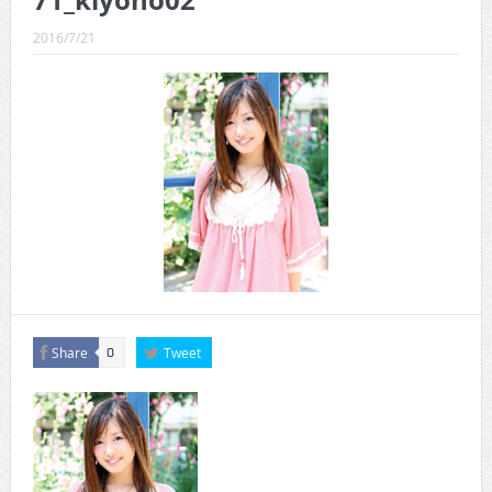
71_kiyono02
CINEMA×STYLE 289号
2016/7/21
CINEMA×STYLE 288号
CINEMA×STYLE 287号
CINEMA×STYLE 286号
CINEMA×STYLE 285号
CINEMA×STYLE 294号
Share
Tweet
0