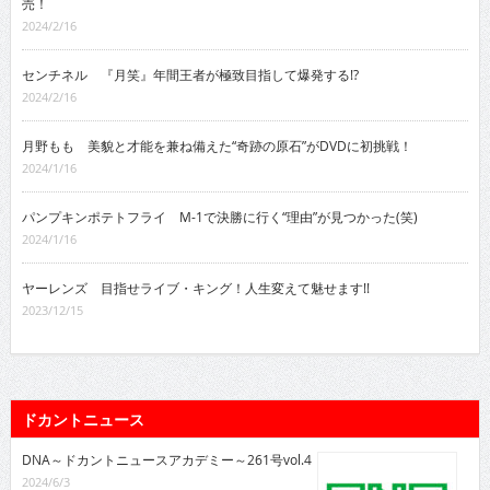
売！
2024/2/16
センチネル 『月笑』年間王者が極致目指して爆発する!?
2024/2/16
月野もも 美貌と才能を兼ね備えた“奇跡の原石”がDVDに初挑戦！
2024/1/16
パンプキンポテトフライ M-1で決勝に行く“理由”が見つかった(笑)
2024/1/16
ヤーレンズ 目指せライブ・キング！人生変えて魅せます!!
2023/12/15
ドカントニュース
DNA～ドカントニュースアカデミー～261号vol.4
2024/6/3