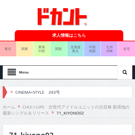
求人情報はこちら
東海
北海道
中国
九州
東京
関東
関西
在宅
中部
東北
四国
沖縄
Menu
CINEMA×STYLE 293号
CINEMA×STYLE 292号
ホーム
CHU!☆LIPS 次世代アイドルユニットの注目株 新境地の
最新シングルをリリース
71_KIYONO02
CINEMA×STYLE 291号
CINEMA×STYLE 290号