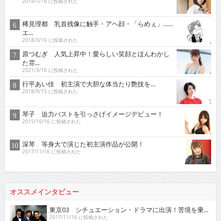
2014/7/16 に投稿された
稀見理都 乳首残像に触手・アヘ顔・「らめぇ」……
エ...
2018/3/16 に投稿された
原つむぎ 人気上昇中！愛らしい笑顔とほんわかし
た雰...
2021/3/16 に投稿された
行平あい佳 初主演で大胆な体当たり艶技を…
2018/9/15 に投稿された
琴子 迫力バストを引っさげイメージデビュー！
2015/10/16 に投稿された
深琴 等身大で演じた初主演作品が公開！
2017/11/16 に投稿された
オススメインタビュー
東京03 シチュエーション・ドラマに出演！苦境を乗...
2017/11/16 に投稿された