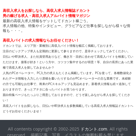
高収入求人をお探しなら、高収入求人情報誌ドカント
男の稼げる求人・高収入求人アルバイト情報マガジン
最新の高収入求人情報をゲットしてドカント稼ごう。
求人情報の他、特集やインタビュー、グラビアなど仕事を探しながら様々な情
報も・・・。
高収入バイトの求人情報ならお任せください！
ドカントでは、エリア別・業種別に高収入バイト情報を幅広く掲載しております。
注目のピックアップ求人も定期的に更新して参りますので、是非チェックしてみてください。
日払いや即決求人、また社員登用ありなど、働き方・目的に合わせて高収入バイトを検索してい
ただけます。接客が好き！という方や、コツコツ集中するのが得意！等、自分の長所にあった業
種で高収入求人を探してみませんか？
人気のPCオペレーター、PC入力の求人もたくさん掲載しています。PCを使って、各種数値化さ
れたデータ情報を入力したり原稿を書いたりするのがPCオペレーターの主な業務です。未経験
の方でも可能なお仕事で、将来のPCスキルアップも見込めます。新着求人情報も続々追加して
おりますので、きっとアナタに合ったバイトが見つかります。
面白特集ページもたっぷりご用意しておりますので、どうぞ楽しみながら求人を探してくださ
い！
高収入バイトをお探しなら、日払いや即決求人を多数掲載している高収入求人情報誌ドカントへ
どうぞお任せくださいませ！
All contents copyright © 2002-2025
ドカント.com
. All rights
reserved. 掲載記事、写真、イラストの無断転載を禁じます。