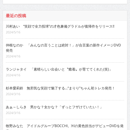
最近の投稿
川村あい “笑顔で全力投球”の才色兼備グラドルが復帰作をリリース!!
2024/5/16
仲根なのか 「みんなの言うことは絶対！」が合言葉の新作イメージDVD
発売
2024/4/16
ランジャタイ 「素晴らしい出会いと〝癒着〟が育ててくれた(笑)」
2024/4/16
杉本愛莉鈴 無邪気な笑顔で魅了する…“まりり”ちゃん初トレカ発売！
2024/3/16
あぁ～しらき 男かな？女かな？「ずっとフザけていたい！」
2024/3/16
牧野みなた アイドルグループBOCCHI。￼の黄色担当がデビューDVDを発