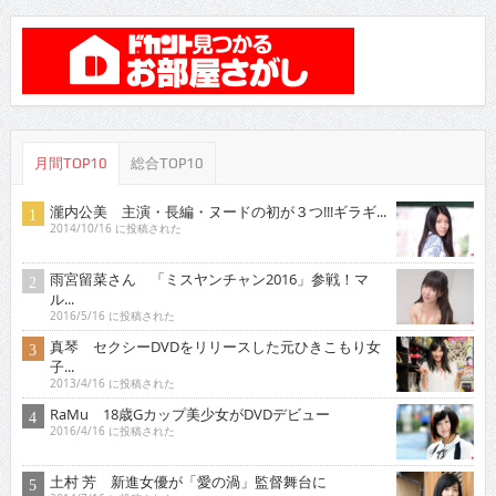
月間TOP10
総合TOP10
瀧内公美 主演・長編・ヌードの初が３つ!!!ギラギ...
2014/10/16 に投稿された
雨宮留菜さん 「ミスヤンチャン2016」参戦！マ
ル...
2016/5/16 に投稿された
真琴 セクシーDVDをリリースした元ひきこもり女
子...
2013/4/16 に投稿された
RaMu 18歳Gカップ美少女がDVDデビュー
2016/4/16 に投稿された
土村 芳 新進女優が「愛の渦」監督舞台に