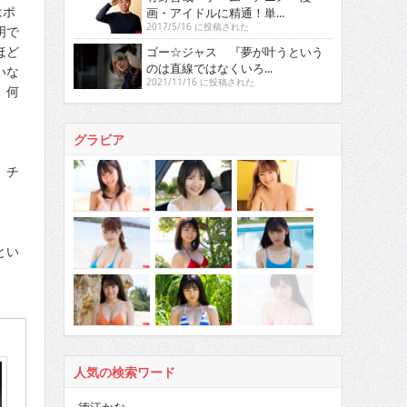
はポ
画・アイドルに精通！単...
2017/5/16 に投稿された
明で
ほど
ゴー☆ジャス 『夢が叶うという
のは直線ではなくいろ...
いな
2021/11/16 に投稿された
 何
グラビア
。チ
とい
人気の検索ワード