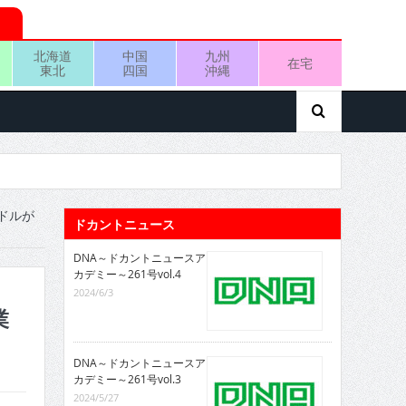
北海道
中国
九州
在宅
東北
四国
沖縄
ドルが
ドカントニュース
DNA～ドカントニュースア
カデミー～261号vol.4
2024/6/3
業
DNA～ドカントニュースア
カデミー～261号vol.3
2024/5/27