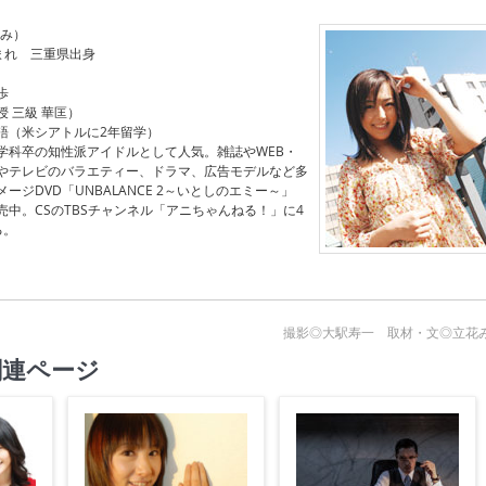
えみ）
生まれ 三重県出身
歩
 三級 華匡）
語（米シアトルに2年留学）
学科卒の知性派アイドルとして人気。雑誌やWEB・
やテレビのバラエティー、ドラマ、広告モデルなど多
ージDVD「UNBALANCE 2～いとしのエミー～」
中。CSのTBSチャンネル「アニちゃんねる！」に4
る。
撮影◎大駅寿一 取材・文◎立花
関連ページ