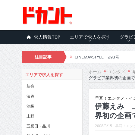
求人情報TOP
エリアで求人を探す
グラビ
注目記事
CINEMA×STYLE 293号
CINEMA×STYLE 292号
ホーム
エンタメ
エリアで求人を探す
グラビア業界初の企画で
CINEMA×STYLE 291号
新宿
CINEMA×STYLE 290号
渋谷
早耳！エンタメ・イン
CINEMA×STYLE 289号
伊藤えみ 
池袋
界初の企画で
CINEMA×STYLE 288号
上野
五反田・品川
CINEMA×STYLE 287号
2008/3/15
早耳！エンタ