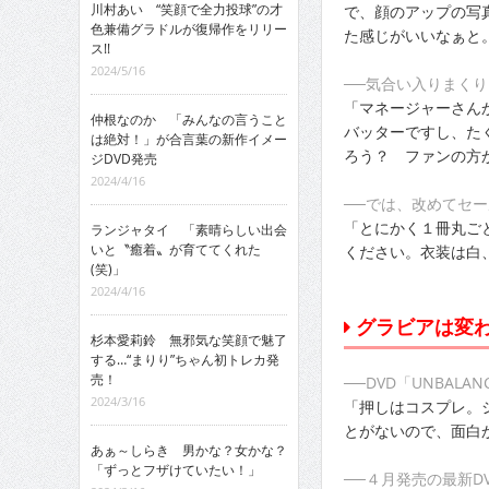
川村あい “笑顔で全力投球”の才
で、顔のアップの写
色兼備グラドルが復帰作をリリー
た感じがいいなぁと
ス!!
2024/5/16
──気合い入りまくり
「マネージャーさん
仲根なのか 「みんなの言うこと
バッターですし、た
は絶対！」が合言葉の新作イメー
ろう？ ファンの方
ジDVD発売
2024/4/16
──では、改めてセ
「とにかく１冊丸ご
ランジャタイ 「素晴らしい出会
いと〝癒着〟が育ててくれた
ください。衣装は白
(笑)」
2024/4/16
グラビアは変
杉本愛莉鈴 無邪気な笑顔で魅了
する…“まりり”ちゃん初トレカ発
売！
──DVD「UNBAL
2024/3/16
「押しはコスプレ。
とがないので、面白
あぁ～しらき 男かな？女かな？
「ずっとフザけていたい！」
──４月発売の最新D