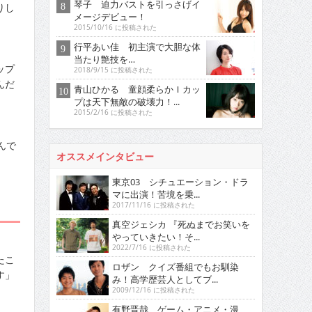
琴子 迫力バストを引っさげイ
りし
メージデビュー！
2015/10/16 に投稿された
行平あい佳 初主演で大胆な体
当たり艶技を…
ップ
2018/9/15 に投稿された
んだ
青山ひかる 童顔柔らかＩカッ
プは天下無敵の破壊力！...
2015/2/16 に投稿された
んで
オススメインタビュー
東京03 シチュエーション・ドラ
マに出演！苦境を乗...
2017/11/16 に投稿された
真空ジェシカ 『死ぬまでお笑いを
やっていきたい！そ...
2022/7/16 に投稿された
たこ
ロザン クイズ番組でもお馴染
す」
み！高学歴芸人としてブ...
2009/12/16 に投稿された
有野晋哉 ゲーム・アニメ・漫