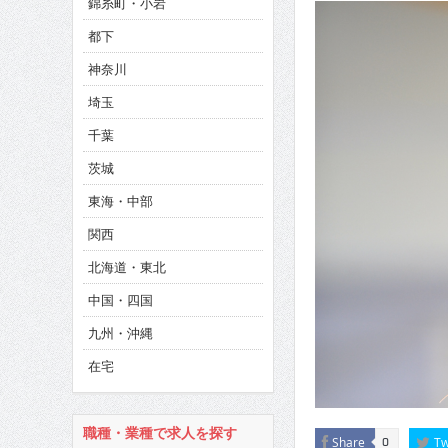
錦糸町・小岩
CINEMA×STYLE 286号
都下
CINEMA×STYLE 285号
神奈川
CINEMA×STYLE 294号
埼玉
千葉
茨城
東海・中部
関西
北海道・東北
中国・四国
九州・沖縄
在宅
職種・業種で求人を探す
Share
Tw
0