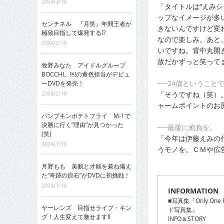
2024/3/16
「タイトルは“えみ
ップなイメージが多
センチネル 『月笑』年間王者が
きないんですけど変
極致目指して爆発する!?
なので楽しみ。あと
2024/2/16
いですね。背中丸開
故だかずっと笑って
牧野みなた アイドルグループ
BOCCHI。￼の黄色担当がデビュ
──24歳ということ
ーDVDを発売！
「そうですね（笑）
2024/2/16
ャームポイントのお
パンプキンポテトフライ M-1で
決勝に行く“理由”が見つかった
──最後に抱負を。
(笑)
「今年は伊藤えみの
2024/1/16
うモノを。ＣＭや広
月野もも 美貌と才能を兼ね備え
た“奇跡の原石”がDVDに初挑戦！
2024/1/16
INFORMATION
■写真集『Only One 
ヤーレンズ 目指せライブ・キン
ド写真集』
グ！人生変えて魅せます!!
INFO＆STORY