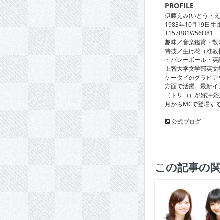
PROFILE
伊藤えみ(いとう・
1983年10月19日
T157B81W56H81
趣味／音楽鑑賞・散
特技／生け花（准教授
・バレーボール・英
上智大学文学部英文
ケータイのグラビア
方面で活躍。最新イメ
（トリコ）が好評発売
月からMCで登場す
公式ブログ
この記事の