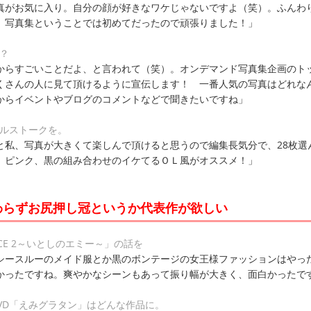
真がお気に入り。自分の顔が好きなワケじゃないですよ（笑）。ふんわ
。写真集ということでは初めてだったので頑張りました！」
？
からすごいことだよ、と言われて（笑）。オンデマンド写真集企画のト
くさんの人に見て頂けるように宣伝します！ 一番人気の写真はどれな
からイベントやブログのコメントなどで聞きたいですね」
ールストークを。
と私、写真が大きくて楽しんで頂けると思うので編集長気分で、28枚選
、ピンク、黒の組み合わせのイケてるＯＬ風がオススメ！」
わらずお尻押し冠というか代表作が欲しい
ANCE 2～いとしのエミー～」の話を
シースルーのメイド服とか黒のボンテージの女王様ファッションはやっ
かったですね。爽やかなシーンもあって振り幅が大きく、面白かったで
VD「えみグラタン」はどんな作品に。