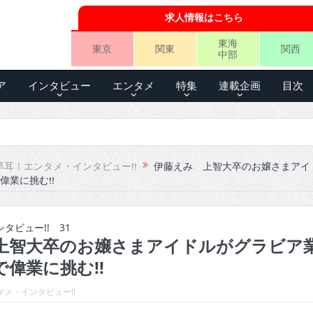
求人情報はこちら
東海
東京
関東
関西
中部
ア
インタビュー
エンタメ
特集
連載企画
目次
早耳！エンタメ・インタビュー!!
伊藤えみ 上智大卒のお嬢さまアイ
偉業に挑む!!
タビュー!! 31
上智大卒のお嬢さまアイドルがグラビア
偉業に挑む!!
メ・インタビュー!!