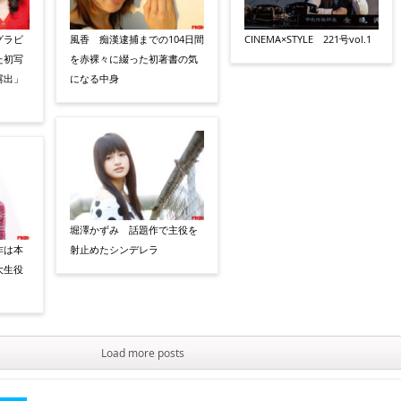
グラビ
風香 痴漢逮捕までの104日間
CINEMA×STYLE 221号vol.1
た初写
を赤裸々に綴った初著書の気
露出」
になる中身
堀澤かずみ 話題作で主役を
作は本
射止めたシンデレラ
大生役
Load more posts