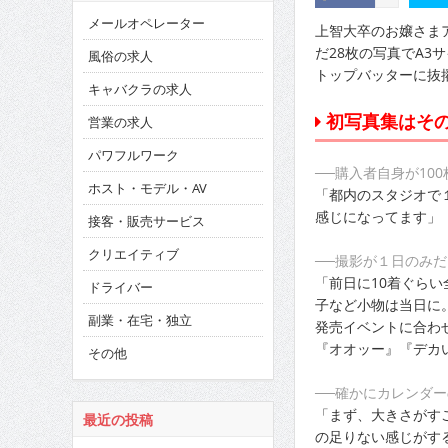
メールオペレーター
上智大卒のお嬢さま
だ28枚の写真でA
風俗の求人
トップバッターに抜
キャバクラの求人
初写真集はそ
営業の求人
パワフルワーク
──購入者自身が10
ホスト・モデル・AV
「都内のスタジオで
感じになってます」
接客・販売サービス
クリエイティブ
──撮影が１日のみ
「前日に10着ぐら
ドライバー
子など小物は当日に
副業・在宅・独立
発売イベントに合わ
『オオッー』『デカ
その他
──確かにカレンダ
「まず、大きさがす
最近の投稿
の足りない感じがす