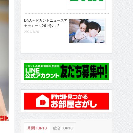
DNA～ドカントニュースア
カデミー～261号vol.2
2024/5/20
月間TOP10
総合TOP10