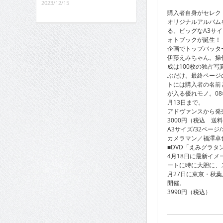
2023/12/15
購入者自身がセレク
オリジナルアルバム
る、ビッグなA3サ
ォトブックが誕生！
企画でトップバッタ
伊藤えみちゃん。操
成は100枚の独占写
ぶだけ。最終ページ
トには購入者の名前
が入る優れモノ。08年
月13日まで。
アドヴァンスから発
3000円（税込 送
A3サイズ/32ペー
カメラマン／福澤卓
■DVD「えみグラタ
4月18日に最新イ
ートに時に大胆に、
月27日に東京・秋
開催。
3990円（税込）