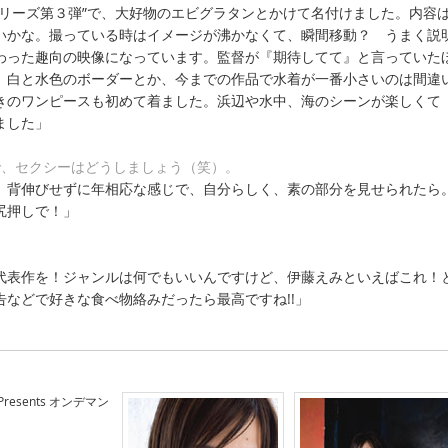
シリーズ第３弾”で、大好物のエビグラタンとかけて名付けました。内容
いかな。撮っている時はイメージが沸かなくて、瞬間移動？ うまく説
わった趣向の映像になっています。監督が『期待してて』と言っていた
、白と水色のボーダーとか、今までの作品で水着が一番小さいのは間違
きのワンピースも初めて着ました。浜辺や水中、海のシーンが楽しくて
ました」
で、セクシーはどうしましょう（笑）。
。背伸びせずに年相応な感じで、自分らしく、素の部分を見せられたら
尻押しで！」
代表作を！ジャンルは何でもいいんですけど、伊藤えみといえばこれ！
告などで好きな食べ物絡みだったら最高ですね!!」
Presents オンデマン