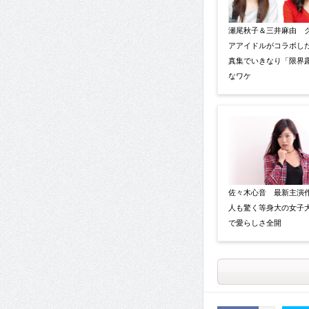
瀬尾秋子＆三井麻由 
アアイドルがコラボし
真集でいきなり「限界
なワケ
佐々木心音 最新主演
人も驚く等身大の女子
で愛らしさ全開