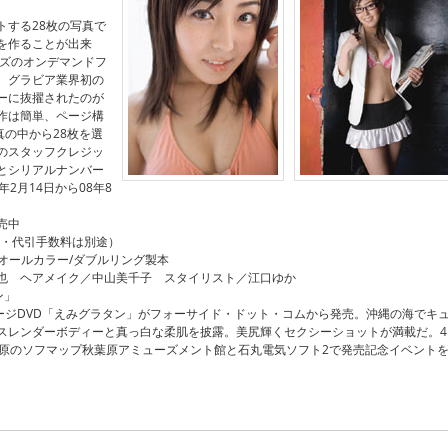
トする28枚の写真で
を作ることが出来
イズのオンデマンドフ
 グラビア業界初の
ーに抜擢されたのが
作は簡単、ページ構
真の中から28枚を選
のスタッフクレジッ
とシリアルナンバー
2月14日から08年8
売中
料・代引手数料は別途）
ジ/オールカラー/ダブルリング製本
也 ヘアメイク／中山美千子 スタイリスト／江口ゆか
ン」
メージDVD「えみグラタン」がフォーサイド・ドット・コムから発売。沖縄の海でキ
スレンダーボディーと真っ白な柔肌を披露。美尻輝くセクシーショットが満載だ。4
葉原のソフマップ秋葉原アミューズメント館と石丸電気ソフト2で発売記念イベント