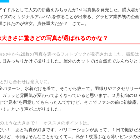
アイドルとして人気の伊藤えみちゃんが1st写真集を発売した。購入者が
3サイズのオリジナルアルバムを作ることが出来る、グラビア業界初の企画
擢されたのが彼女。責任重大だが？ さて…。
の大きさに驚きどの写真が選ばれるのかな？
0枚の中から28枚の写真を選べるフォトブックが発売されました。撮影は
１日みっちりかけて撮りました。屋外のカットでは自然光でふんわりと
だと打ち合わせは念入りに。
い全パターン、水着だけを着て、そこから絞って。羽織りやアクセサリー
。ガラッと雰囲気が変わってよくなっていると思います。２月初旬のＤ
せて“見本”を用意してもらったんですけど、そこでファンの前に初披露
い！』という声が上がりました」
ーのような大きさで！ オススメのポイントは。
ごい！ あと写真が好きです。バリエーションがあって、１日で撮影だ
るけど、今回はそんなことがなくて…。私が１枚選ぶなら薄いピンクの