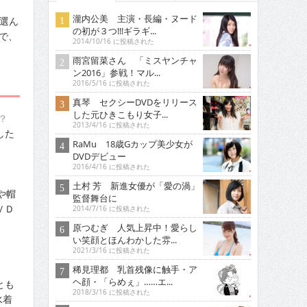
瀧内公美 主演・長編・ヌード
選ん
の初が３つ!!!ギラギ...
で、
2014/10/16 に投稿された
雨宮留菜さん 「ミスヤンチャ
ン2016」参戦！マル...
2016/5/16 に投稿された
真琴 セクシーDVDをリリース
した元ひきこもり女子...
？
2013/4/16 に投稿された
した
RaMu 18歳Gカップ美少女が
DVDデビュー
2016/4/16 に投稿された
土村 芳 新進女優が「愛の渦」
や帽
監督舞台に
ＶＤ
2014/7/16 に投稿された
。
原つむぎ 人気上昇中！愛らし
い笑顔とほんわかした雰...
2021/3/16 に投稿された
稀見理都 乳首残像に触手・ア
ヘ顔・「らめぇ」……エ...
とも
2018/3/16 に投稿された
水着