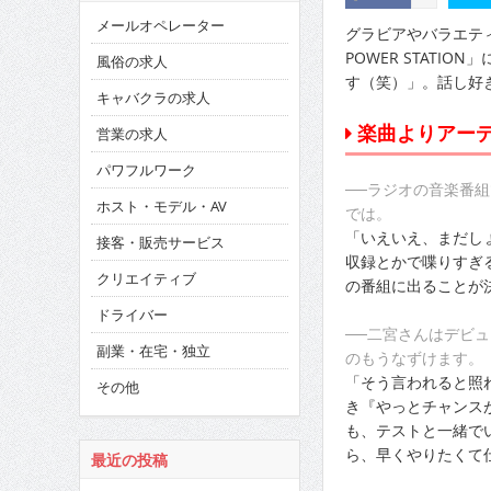
メールオペレーター
グラビアやバラエティを
POWER STAT
風俗の求人
す（笑）」。話し好
キャバクラの求人
楽曲よりアー
営業の求人
パワフルワーク
──ラジオの音楽番
ホスト・モデル・AV
では。
「いえいえ、まだし
接客・販売サービス
収録とかで喋りすぎ
クリエイティブ
の番組に出ることが
ドライバー
──二宮さんはデビ
副業・在宅・独立
のもうなずけます。
「そう言われると照
その他
き『やっとチャンス
も、テストと一緒で
ら、早くやりたくて
最近の投稿