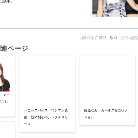
」出演中。
撮影◎谷口達郎 取材・文◎内埜
関連ページ
 アニ
擢され
ハニースパイス ワンマン直
藤原なみ ガールズ@コレク
前！新体制初のシングルリリ
ション
ース