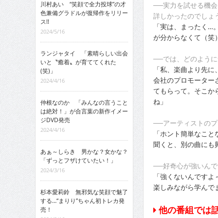
川村あい “笑顔で全力投球”の才
──実力を試せる機
色兼備グラドルが復帰作をリリー
詳しかったのでしょ
ス!!
「実は、まったく…。ポ
2024/5/16
が分からなくて（笑
ランジャタイ 「素晴らしい出会
──では、どのよう
いと〝癒着〟が育ててくれた
「私、楽曲より先に
(笑)」
会社のプロモーター
2024/4/16
てもらって。そこか
ね」
仲根なのか 「みんなの言うこと
は絶対！」が合言葉の新作イメー
ジDVD発売
──アーティストのプ
2024/4/16
「ホント簡単なこと
聞くと、別の曲にも
あぁ～しらき 男かな？女かな？
「ずっとフザけていたい！」
──好奇心が強いん
2024/3/16
「強くないんですよ
楽しみながら学んで
杉本愛莉鈴 無邪気な笑顔で魅了
する…“まりり”ちゃん初トレカ発
他の番組では話
売！