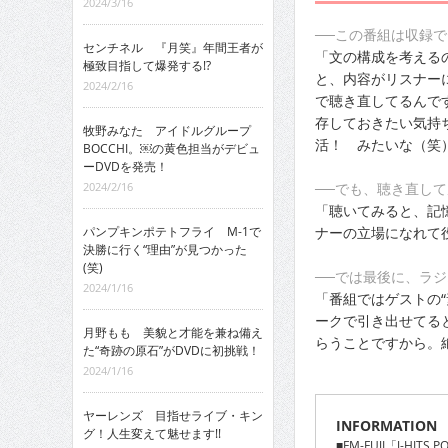
2024/3/16
──この番組は収録
センチネル 『月笑』年間王者が
「文の構成を考える
極致目指して爆発する!?
と、内容がリスナー
2024/2/16
で聴き直してるんで
存しておきたい気持
牧野みなた アイドルグループ
活！ みたいな（笑
BOCCHI。￼の黄色担当がデビュ
ーDVDを発売！
──でも、聴き直し
2024/2/16
「聴いてみると、記
ナーの立場になれて
パンプキンポテトフライ M-1で
決勝に行く“理由”が見つかった
(笑)
──では最後に、ラジ
2024/1/16
「番組ではゲストの
ークで引き出せてる
月野もも 美貌と才能を兼ね備え
らうことですから。
た“奇跡の原石”がDVDに初挑戦！
2024/1/16
ヤーレンズ 目指せライブ・キン
INFORMATION
グ！人生変えて魅せます!!
■FM-FUJI「J-HITS 