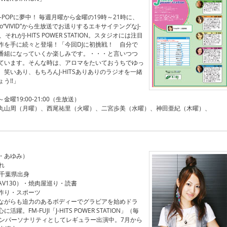
-POPに夢中！ 毎週月曜から金曜の19時～21時に、
io“VIVID”から生放送でお送りするエキサイテングなJ-
それがJ-HITS POWER STATION。スタジオには注目
作を手に続々と登場！「今回DJに初挑戦！ 自分で
番組になっていくか楽しみです。・・・と言いつつ
ています。そんな時は、アロマをたいておうちでゆっ
笑いあり、もちろんJ-HITSありありのラジオを一緒
う!!」
曜19:00-21:00（生放送）
丸山周（月曜）、西尾祐里（火曜）、二宮歩美（水曜）、神田亜紀（木曜）、
・あゆみ）
れ
5 千葉県出身
V130）・焼肉屋巡り・読書
作り・スポーツ
ながらも迫力のあるボディーでグラビアを始めドラ
。FM-FUJI「J-HITS POWER STATION」（毎
インパーソナリティとしてレギュラー出演中。7月から