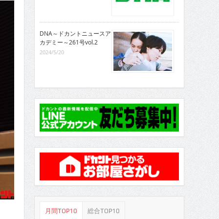
DNA～ドカントニュースア
カデミー～261号vol.2
2024/5/20
月間TOP10
総合TOP10