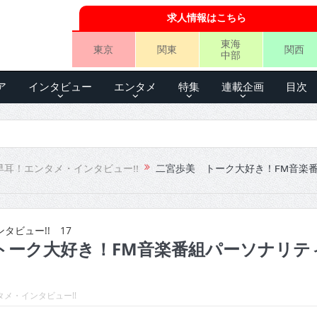
求人情報はこちら
東海
東京
関東
関西
中部
ア
インタビュー
エンタメ
特集
連載企画
目次
早耳！エンタメ・インタビュー!!
二宮歩美 トーク大好き！FM音楽
タビュー!! 17
トーク大好き！FM音楽番組パーソナリテ
メ・インタビュー!!