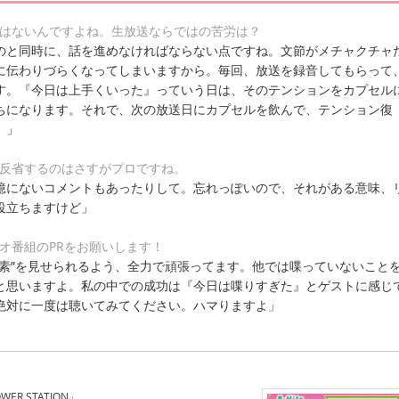
ではないんですよね。生放送ならではの苦労は？
のと同時に、話を進めなければならない点ですね。文節がメチャクチャ
に伝わりづらくなってしまいますから。毎回、放送を録音してもらって
す。『今日は上手くいった』っていう日は、そのテンションをカプセル
ちになります。それで、次の放送日にカプセルを飲んで、テンション復
）」
て反省するのはさすがプロですね。
憶にないコメントもあったりして。忘れっぽいので、それがある意味、
役立ちますけど」
オ番組のPRをお願いします！
“素”を見せられるよう、全力で頑張ってます。他では喋っていないこと
と思いますよ。私の中での成功は『今日は喋りすぎた』とゲストに感じ
絶対に一度は聴いてみてください。ハマりますよ」
POWER STATION」