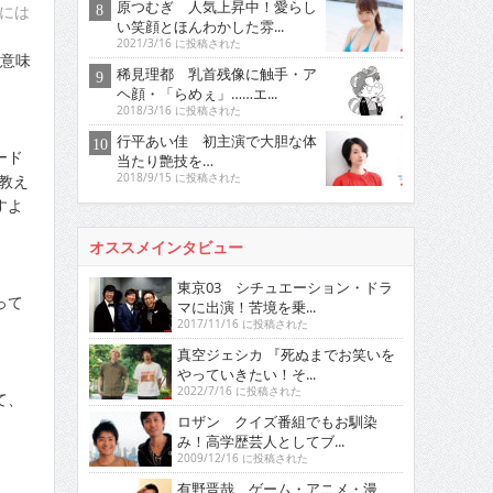
原つむぎ 人気上昇中！愛らし
には
い笑顔とほんわかした雰...
2021/3/16 に投稿された
直意味
稀見理都 乳首残像に触手・ア
ヘ顔・「らめぇ」……エ...
2018/3/16 に投稿された
行平あい佳 初主演で大胆な体
ード
当たり艶技を…
教え
2018/9/15 に投稿された
すよ
オススメインタビュー
東京03 シチュエーション・ドラ
って
マに出演！苦境を乗...
2017/11/16 に投稿された
真空ジェシカ 『死ぬまでお笑いを
やっていきたい！そ...
2022/7/16 に投稿された
て、
ロザン クイズ番組でもお馴染
み！高学歴芸人としてブ...
2009/12/16 に投稿された
有野晋哉 ゲーム・アニメ・漫