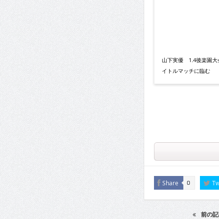
山下実優 1.4後楽園
イトルマッチに臨む
Share
Tw
0
前の記