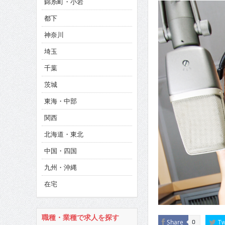
錦糸町・小岩
CINEMA×STYLE 286号
都下
CINEMA×STYLE 285号
神奈川
CINEMA×STYLE 294号
埼玉
千葉
茨城
東海・中部
関西
北海道・東北
中国・四国
九州・沖縄
在宅
職種・業種で求人を探す
Share
Tw
0