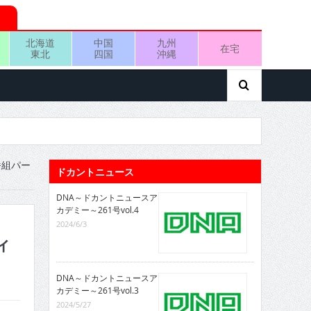
北海道
中国
九州
在宅
東北
四国
沖縄
番組パー
ドカントニュース
DNA～ドカントニュースア
カデミー～261号vol.4
2024/6/3
ィ
DNA～ドカントニュースア
カデミー～261号vol.3
2024/5/27