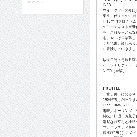
2023/12/15
INFO
ウイークデーの夜はJ
東京・代々木のstud
HITS専門プログラム、
のアーティストが新
も、これからどんな
も、やっぱり緊張し
くり読書。癒しあり、
に冒険していきましょ
放送日時：毎週月曜～金
パーソナリティー：
NICO（金曜）
PROFILE
二宮歩美（にのみや
1984年9月24日生ま
T155B86W57H8
趣味／ボーリング（A
特技／料理・お菓子
端整な顔立ちと小柄
マ、バラエティを中心に活躍
週水曜19時）にメ