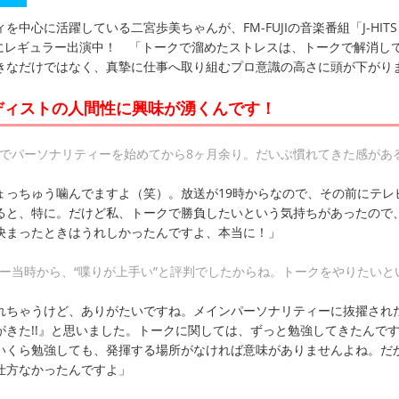
中心に活躍している二宮歩美ちゃんが、FM-FUJIの音楽番組「J-HITS
ION」にレギュラー出演中！ 「トークで溜めたストレスは、トークで解消し
きなだけではなく、真摯に仕事へ取り組むプロ意識の高さに頭が下がりま
ディストの人間性に興味が湧くんです！
組でパーソナリティーを始めてから8ヶ月余り。だいぶ慣れてきた感があ
ょっちゅう噛んでますよ（笑）。放送が19時からなので、その前にテレ
ると、特に。だけど私、トークで勝負したいという気持ちがあったので
決まったときはうれしかったんですよ、本当に！」
ュー当時から、“喋りが上手い”と評判でしたからね。トークをやりたいと
れちゃうけど、ありがたいですね。メインパーソナリティーに抜擢され
がきた!!』と思いました。トークに関しては、ずっと勉強してきたんで
いくら勉強しても、発揮する場所がなければ意味がありませんよね。だ
仕方なかったんですよ」