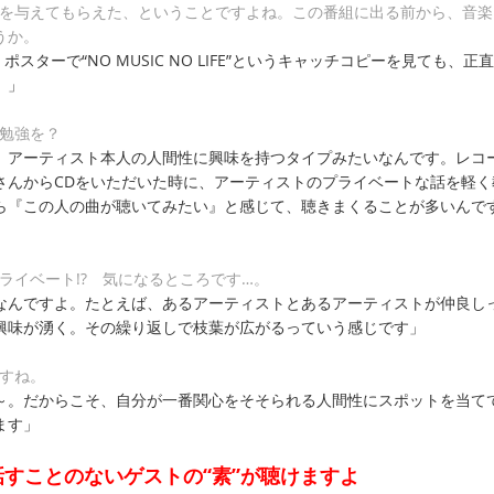
会を与えてもらえた、ということですよね。この番組に出る前から、音楽
うか。
スターで“NO MUSIC NO LIFE”というキャッチコピーを見ても、正
）」
に勉強を？
、アーティスト本人の人間性に興味を持つタイプみたいなんです。レコ
さんからCDをいただいた時に、アーティストのプライベートな話を軽く
ら『この人の曲が聴いてみたい』と感じて、聴きまくることが多いんで
ライベート!? 気になるところです…。
なんですよ。たとえば、あるアーティストとあるアーティストが仲良し
興味が湧く。その繰り返しで枝葉が広がるっていう感じです」
ですね。
～。だからこそ、自分が一番関心をそそられる人間性にスポットを当て
ます」
すことのないゲストの“素”が聴けますよ