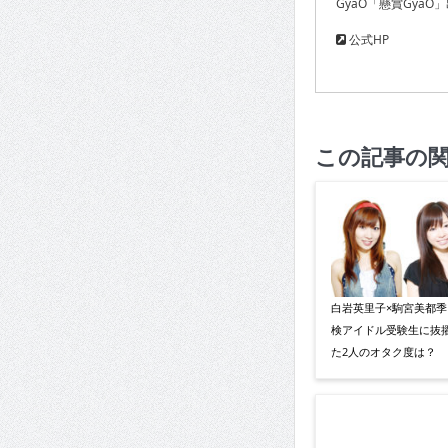
GyaO「懸賞GyaO
公式HP
この記事の
白岩英里子×駒宮美都季
検アイドル受験生に抜
た2人のオタク度は？