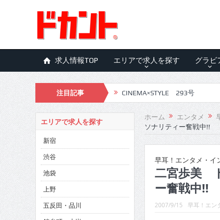
求人情報TOP
エリアで求人を探す
グラビ
注目記事
CINEMA×STYLE 293号
CINEMA×STYLE 292号
ホーム
エンタメ
エリアで求人を探す
ソナリティー奮戦中!!
CINEMA×STYLE 291号
新宿
CINEMA×STYLE 290号
渋谷
早耳！エンタメ・イン
CINEMA×STYLE 289号
二宮歩美 
池袋
ー奮戦中!!
CINEMA×STYLE 288号
上野
五反田・品川
CINEMA×STYLE 287号
2007/9/15
早耳！エンタ