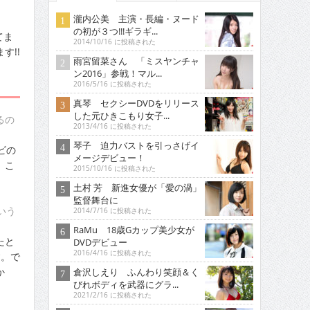
瀧内公美 主演・長編・ヌード
の初が３つ!!!ギラギ...
てま
2014/10/16 に投稿された
す!!
雨宮留菜さん 「ミスヤンチャ
ン2016」参戦！マル...
2016/5/16 に投稿された
真琴 セクシーDVDをリリース
した元ひきこもり女子...
るの
2013/4/16 に投稿された
琴子 迫力バストを引っさげイ
ビの
メージデビュー！
、こ
2015/10/16 に投稿された
土村 芳 新進女優が「愛の渦」
監督舞台に
いう
2014/7/16 に投稿された
RaMu 18歳Gカップ美少女が
たと
DVDデビュー
2016/4/16 に投稿された
す。で
か
倉沢しえり ふんわり笑顔＆く
びれボディを武器にグラ...
2021/2/16 に投稿された