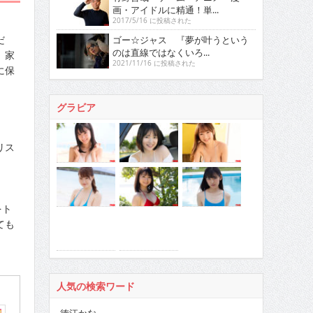
画・アイドルに精通！単...
2017/5/16 に投稿された
だ
ゴー☆ジャス 『夢が叶うという
のは直線ではなくいろ...
、家
2021/11/16 に投稿された
に保
グラビア
リス
をト
ても
人気の検索ワード