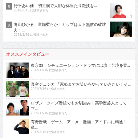
行平あい佳 初主演で大胆な体当たり艶技を…
2018/9/15 に投稿された
青山ひかる 童顔柔らかＩカップは天下無敵の破壊
力！...
2015/2/16 に投稿された
オススメインタビュー
東京03 シチュエーション・ドラマに出演！苦境を乗...
2017/11/16 に投稿された
真空ジェシカ 『死ぬまでお笑いをやっていきたい！そ...
2022/7/16 に投稿された
ロザン クイズ番組でもお馴染み！高学歴芸人として
ブ...
2009/12/16 に投稿された
有野晋哉 ゲーム・アニメ・漫画・アイドルに精通！
単...
2017/5/16 に投稿された