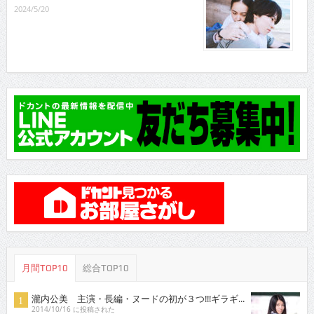
2024/5/20
月間TOP10
総合TOP10
瀧内公美 主演・長編・ヌードの初が３つ!!!ギラギ...
2014/10/16 に投稿された