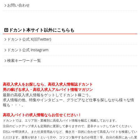
お問い合わせ
ドカント本サイト以外にこちらも
ドカント公式 X(旧Twitter)
ドカント公式 Instagram
検索キーワード一覧
高収入求人をお探しなら、高収入求人情報誌ドカント
男の稼げる求人・高収入求人アルバイト情報マガジン
最新の高収入求人情報をゲットしてドカント稼ごう。
求人情報の他、特集やインタビュー、グラビアなど仕事を探しながら様々な情
報も・・・。
高収入バイトの求人情報ならお任せください！
ドカントでは、エリア別・業種別に高収入バイト情報を幅広く掲載しております。
注目のピックアップ求人も定期的に更新して参りますので、是非チェックしてみてください。
日払いや即決求人、また社員登用ありなど、働き方・目的に合わせて高収入バイトを検索してい
ただけます。接客が好き！という方や、コツコツ集中するのが得意！等、自分の長所にあった業