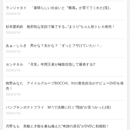
ランジャタイ 「素晴らしい出会いと〝癒着〟が育ててくれた(笑)」
2024/4/16
杉本愛莉鈴 無邪気な笑顔で魅了する…“まりり”ちゃん初トレカ発売！
2024/3/16
あぁ～しらき 男かな？女かな？「ずっとフザけていたい！」
2024/3/16
センチネル 『月笑』年間王者が極致目指して爆発する!?
2024/2/16
牧野みなた アイドルグループBOCCHI。￼の黄色担当がデビューDVDを発
売！
2024/2/16
パンプキンポテトフライ M-1で決勝に行く“理由”が見つかった(笑)
2024/1/16
月野もも 美貌と才能を兼ね備えた“奇跡の原石”がDVDに初挑戦！