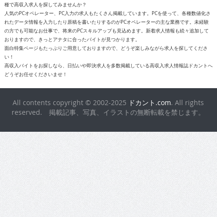
種で高収入求人を探してみませんか？
人気のPCオペレーター、PC入力の求人もたくさん掲載しています。PCを使って、各種数値化さ
れたデータ情報を入力したり原稿を書いたりするのがPCオペレーターの主な業務です。未経験
の方でも可能なお仕事で、将来のPCスキルアップも見込めます。新着求人情報も続々追加して
おりますので、きっとアナタに合ったバイトが見つかります。
面白特集ページもたっぷりご用意しておりますので、どうぞ楽しみながら求人を探してくださ
い！
高収入バイトをお探しなら、日払いや即決求人を多数掲載している高収入求人情報誌ドカントへ
どうぞお任せくださいませ！
All contents copyright © 2002-2025
ドカント.com
. All rights
reserved. 掲載記事、写真、イラストの無断転載を禁じます。