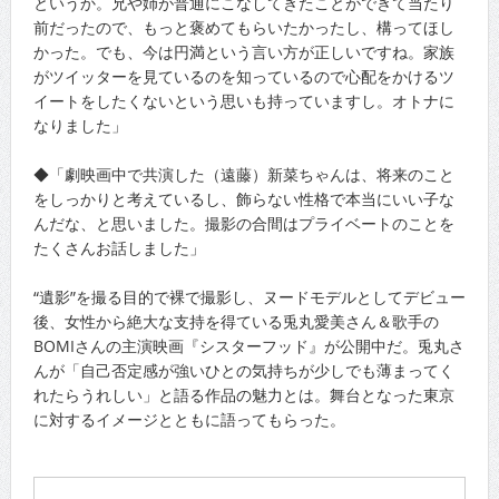
というか。兄や姉が普通にこなしてきたことができて当たり
前だったので、もっと褒めてもらいたかったし、構ってほし
かった。でも、今は円満という言い方が正しいですね。家族
がツイッターを見ているのを知っているので心配をかけるツ
イートをしたくないという思いも持っていますし。オトナに
なりました」
◆「劇映画中で共演した（遠藤）新菜ちゃんは、将来のこと
をしっかりと考えているし、飾らない性格で本当にいい子な
んだな、と思いました。撮影の合間はプライベートのことを
たくさんお話しました」
“遺影”を撮る目的で裸で撮影し、ヌードモデルとしてデビュー
後、女性から絶大な支持を得ている兎丸愛美さん＆歌手の
BOMIさんの主演映画『シスターフッド』が公開中だ。兎丸さ
んが「自己否定感が強いひとの気持ちが少しでも薄まってく
れたらうれしい」と語る作品の魅力とは。舞台となった東京
に対するイメージとともに語ってもらった。