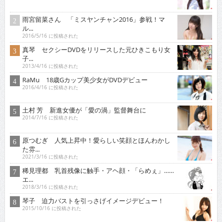
雨宮留菜さん 「ミスヤンチャン2016」参戦！マ
ル...
2016/5/16 に投稿された
真琴 セクシーDVDをリリースした元ひきこもり女
子...
2013/4/16 に投稿された
RaMu 18歳Gカップ美少女がDVDデビュー
2016/4/16 に投稿された
土村 芳 新進女優が「愛の渦」監督舞台に
2014/7/16 に投稿された
原つむぎ 人気上昇中！愛らしい笑顔とほんわかし
た雰...
2021/3/16 に投稿された
稀見理都 乳首残像に触手・アヘ顔・「らめぇ」……
エ...
2018/3/16 に投稿された
琴子 迫力バストを引っさげイメージデビュー！
2015/10/16 に投稿された