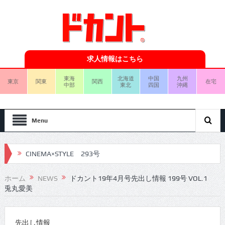
求人情報はこちら
東海
北海道
中国
九州
東京
関東
関西
在宅
中部
東北
四国
沖縄
Menu
CINEMA×STYLE 292号
CINEMA×STYLE 291号
ホーム
NEWS
ドカント19年4月号先出し情報 199号 VOL.1
兎丸愛美
CINEMA×STYLE 290号
CINEMA×STYLE 289号
先出し情報