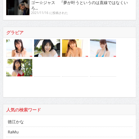
ゴー☆ジャス 『夢が叶うというのは直線ではなくい
ろ...
2021/11/16 に投稿された
グラビア
人気の検索ワード
徳江かな
RaMu