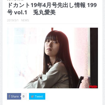
CINEMA×STYLE 288号
ドカント19年4月号先出し情報 199
号 vol.1 兎丸愛美
CINEMA×STYLE 287号
CINEMA×STYLE 286号
2019/3/1
NEWS
CINEMA×STYLE 285号
CINEMA×STYLE 294号
CINEMA×STYLE 293号
Share
Tweet
0