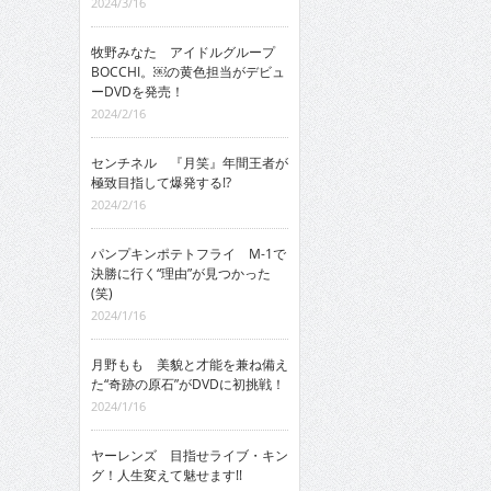
2024/3/16
牧野みなた アイドルグループ
BOCCHI。￼の黄色担当がデビュ
ーDVDを発売！
2024/2/16
センチネル 『月笑』年間王者が
極致目指して爆発する!?
2024/2/16
パンプキンポテトフライ M-1で
決勝に行く“理由”が見つかった
(笑)
2024/1/16
月野もも 美貌と才能を兼ね備え
た“奇跡の原石”がDVDに初挑戦！
2024/1/16
ヤーレンズ 目指せライブ・キン
グ！人生変えて魅せます!!