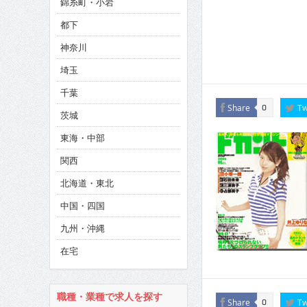
錦糸町・小岩
CINEMA×STYLE 286号
都下
CINEMA×STYLE 285号
神奈川
CINEMA×STYLE 294号
埼玉
千葉
Share
Tw
0
茨城
東海・中部
関西
北海道・東北
中国・四国
九州・沖縄
在宅
職種・業種で求人を探す
Share
Tw
0