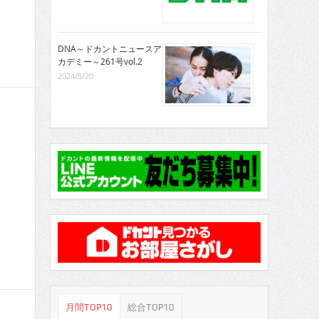
DNA～ドカントニュースア
カデミー～261号vol.2
2024/5/20
月間TOP10
総合TOP10