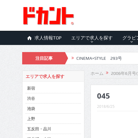
求人情報TOP
エリアで求人を探す
グラビ
注目記事
CINEMA×STYLE 293号
CINEMA×STYLE 292号
ホーム
2006年6月号(
エリアで求人を探す
CINEMA×STYLE 291号
新宿
045
CINEMA×STYLE 290号
渋谷
CINEMA×STYLE 289号
2018/6/25
池袋
CINEMA×STYLE 288号
上野
五反田・品川
CINEMA×STYLE 287号