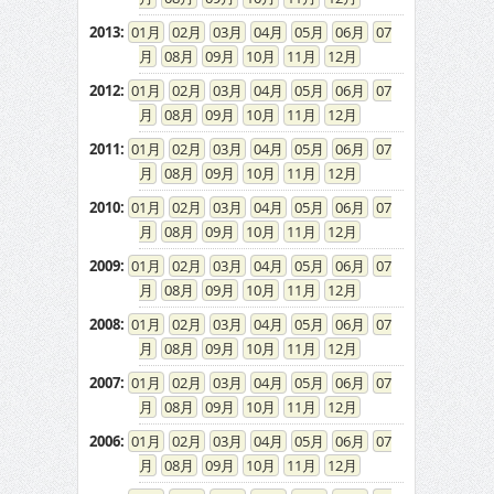
2013
:
01
02
03
04
05
06
07
08
09
10
11
12
2012
:
01
02
03
04
05
06
07
08
09
10
11
12
2011
:
01
02
03
04
05
06
07
08
09
10
11
12
2010
:
01
02
03
04
05
06
07
08
09
10
11
12
2009
:
01
02
03
04
05
06
07
08
09
10
11
12
2008
:
01
02
03
04
05
06
07
08
09
10
11
12
2007
:
01
02
03
04
05
06
07
08
09
10
11
12
2006
:
01
02
03
04
05
06
07
08
09
10
11
12