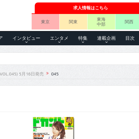
求人情報はこちら
東海
東京
関東
関西
中部
ア
インタビュー
エンタメ
特集
連載企画
目次
VOL.045) 5月16日発売
045