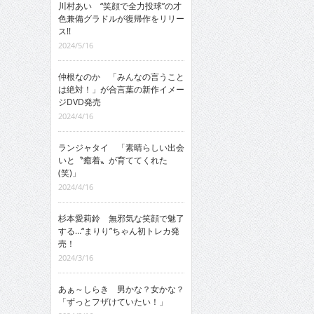
川村あい “笑顔で全力投球”の才
色兼備グラドルが復帰作をリリー
ス!!
2024/5/16
仲根なのか 「みんなの言うこと
は絶対！」が合言葉の新作イメー
ジDVD発売
2024/4/16
ランジャタイ 「素晴らしい出会
いと〝癒着〟が育ててくれた
(笑)」
2024/4/16
杉本愛莉鈴 無邪気な笑顔で魅了
する…“まりり”ちゃん初トレカ発
売！
2024/3/16
あぁ～しらき 男かな？女かな？
「ずっとフザけていたい！」