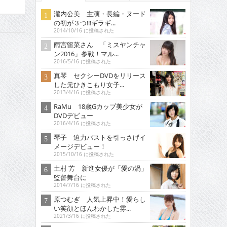
瀧内公美 主演・長編・ヌード
の初が３つ!!!ギラギ...
2014/10/16 に投稿された
雨宮留菜さん 「ミスヤンチャ
ン2016」参戦！マル...
2016/5/16 に投稿された
真琴 セクシーDVDをリリース
した元ひきこもり女子...
2013/4/16 に投稿された
RaMu 18歳Gカップ美少女が
DVDデビュー
2016/4/16 に投稿された
琴子 迫力バストを引っさげイ
メージデビュー！
2015/10/16 に投稿された
土村 芳 新進女優が「愛の渦」
監督舞台に
2014/7/16 に投稿された
原つむぎ 人気上昇中！愛らし
い笑顔とほんわかした雰...
2021/3/16 に投稿された