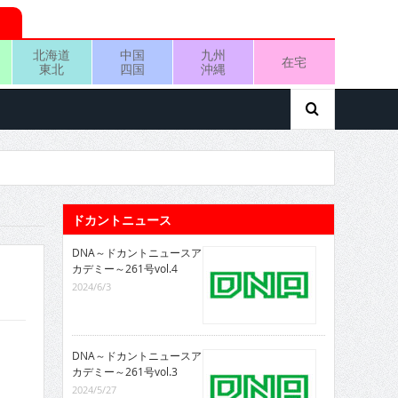
北海道
中国
九州
在宅
東北
四国
沖縄
ドカントニュース
DNA～ドカントニュースア
カデミー～261号vol.4
2024/6/3
DNA～ドカントニュースア
カデミー～261号vol.3
2024/5/27