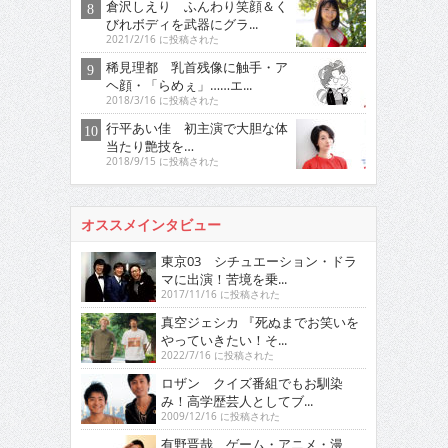
倉沢しえり ふんわり笑顔＆く
びれボディを武器にグラ...
2021/2/16 に投稿された
稀見理都 乳首残像に触手・ア
ヘ顔・「らめぇ」……エ...
2018/3/16 に投稿された
行平あい佳 初主演で大胆な体
当たり艶技を…
2018/9/15 に投稿された
オススメインタビュー
東京03 シチュエーション・ドラ
マに出演！苦境を乗...
2017/11/16 に投稿された
真空ジェシカ 『死ぬまでお笑いを
やっていきたい！そ...
2022/7/16 に投稿された
ロザン クイズ番組でもお馴染
み！高学歴芸人としてブ...
2009/12/16 に投稿された
有野晋哉 ゲーム・アニメ・漫