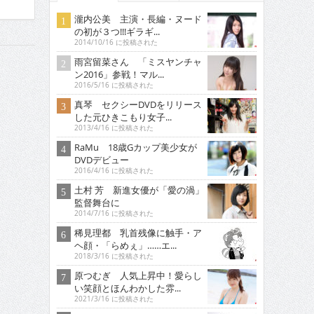
瀧内公美 主演・長編・ヌード
の初が３つ!!!ギラギ...
2014/10/16 に投稿された
雨宮留菜さん 「ミスヤンチャ
ン2016」参戦！マル...
2016/5/16 に投稿された
真琴 セクシーDVDをリリース
した元ひきこもり女子...
2013/4/16 に投稿された
RaMu 18歳Gカップ美少女が
DVDデビュー
2016/4/16 に投稿された
土村 芳 新進女優が「愛の渦」
監督舞台に
2014/7/16 に投稿された
稀見理都 乳首残像に触手・ア
ヘ顔・「らめぇ」……エ...
2018/3/16 に投稿された
原つむぎ 人気上昇中！愛らし
い笑顔とほんわかした雰...
2021/3/16 に投稿された