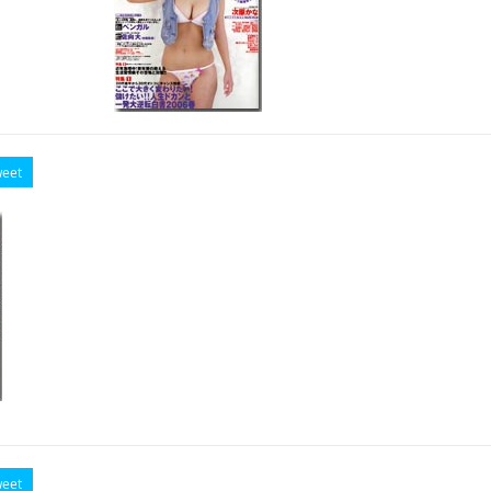
eet
eet