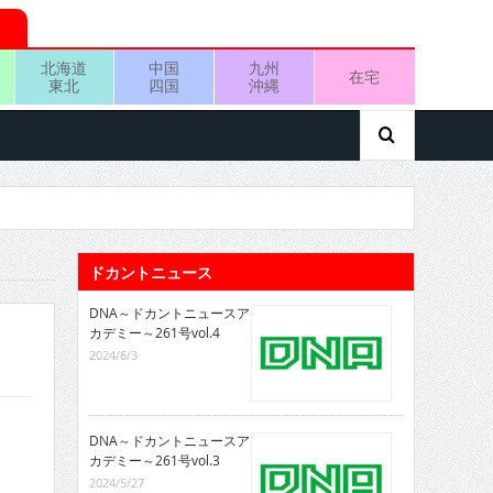
北海道
中国
九州
在宅
東北
四国
沖縄
ドカントニュース
DNA～ドカントニュースア
カデミー～261号vol.4
2024/6/3
DNA～ドカントニュースア
カデミー～261号vol.3
2024/5/27