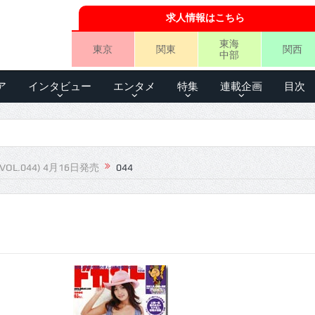
求人情報はこちら
東海
東京
関東
関西
中部
ア
インタビュー
エンタメ
特集
連載企画
目次
VOL.044) 4月16日発売
044