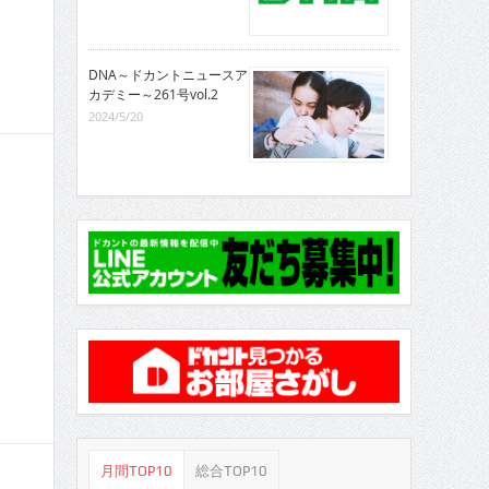
DNA～ドカントニュースア
カデミー～261号vol.2
2024/5/20
月間TOP10
総合TOP10