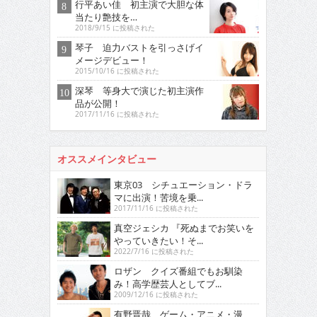
行平あい佳 初主演で大胆な体
当たり艶技を…
2018/9/15 に投稿された
琴子 迫力バストを引っさげイ
メージデビュー！
2015/10/16 に投稿された
深琴 等身大で演じた初主演作
品が公開！
2017/11/16 に投稿された
オススメインタビュー
東京03 シチュエーション・ドラ
マに出演！苦境を乗...
2017/11/16 に投稿された
真空ジェシカ 『死ぬまでお笑いを
やっていきたい！そ...
2022/7/16 に投稿された
ロザン クイズ番組でもお馴染
み！高学歴芸人としてブ...
2009/12/16 に投稿された
有野晋哉 ゲーム・アニメ・漫