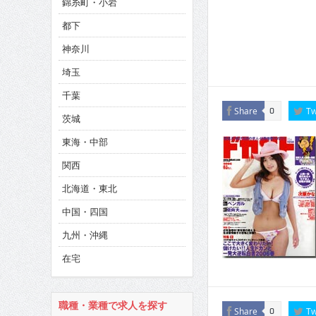
錦糸町・小岩
CINEMA×STYLE 286号
都下
CINEMA×STYLE 285号
神奈川
CINEMA×STYLE 294号
埼玉
千葉
Share
Tw
0
茨城
東海・中部
関西
北海道・東北
中国・四国
九州・沖縄
在宅
職種・業種で求人を探す
Share
Tw
0