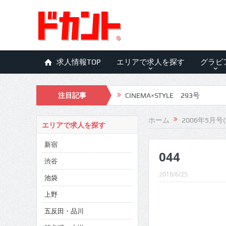
求人情報TOP
エリアで求人を探す
グラビ
注目記事
CINEMA×STYLE 293号
CINEMA×STYLE 292号
ホーム
2006年5月号(
エリアで求人を探す
CINEMA×STYLE 291号
新宿
044
CINEMA×STYLE 290号
渋谷
CINEMA×STYLE 289号
2018/6/25
池袋
CINEMA×STYLE 288号
上野
五反田・品川
CINEMA×STYLE 287号