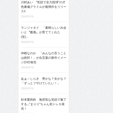
川村あい “笑顔で全力投球”の才
色兼備グラドルが復帰作をリリー
ス!!
2024/5/16
ランジャタイ 「素晴らしい出会
いと〝癒着〟が育ててくれた
(笑)」
2024/4/16
仲根なのか 「みんなの言うこと
は絶対！」が合言葉の新作イメー
ジDVD発売
2024/4/16
あぁ～しらき 男かな？女かな？
「ずっとフザけていたい！」
2024/3/16
杉本愛莉鈴 無邪気な笑顔で魅了
する…“まりり”ちゃん初トレカ発
売！