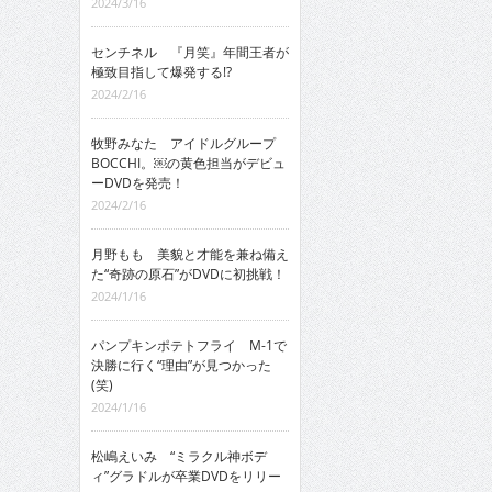
2024/3/16
センチネル 『月笑』年間王者が
極致目指して爆発する!?
2024/2/16
牧野みなた アイドルグループ
BOCCHI。￼の黄色担当がデビュ
ーDVDを発売！
2024/2/16
月野もも 美貌と才能を兼ね備え
た“奇跡の原石”がDVDに初挑戦！
2024/1/16
パンプキンポテトフライ M-1で
決勝に行く“理由”が見つかった
(笑)
2024/1/16
松嶋えいみ “ミラクル神ボデ
ィ”グラドルが卒業DVDをリリー