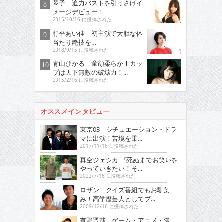
琴子 迫力バストを引っさげイ
メージデビュー！
2015/10/16 に投稿された
行平あい佳 初主演で大胆な体
当たり艶技を…
2018/9/15 に投稿された
青山ひかる 童顔柔らかＩカッ
プは天下無敵の破壊力！...
2015/2/16 に投稿された
オススメインタビュー
東京03 シチュエーション・ドラ
マに出演！苦境を乗...
2017/11/16 に投稿された
真空ジェシカ 『死ぬまでお笑いを
やっていきたい！そ...
2022/7/16 に投稿された
ロザン クイズ番組でもお馴染
み！高学歴芸人としてブ...
2009/12/16 に投稿された
有野晋哉 ゲーム・アニメ・漫