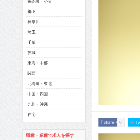
錦糸町・小岩
都下
CINEMA×STYLE 285号
神奈川
CINEMA×STYLE 294号
埼玉
千葉
茨城
東海・中部
関西
北海道・東北
中国・四国
九州・沖縄
在宅
Share
Tw
0
職種・業種で求人を探す