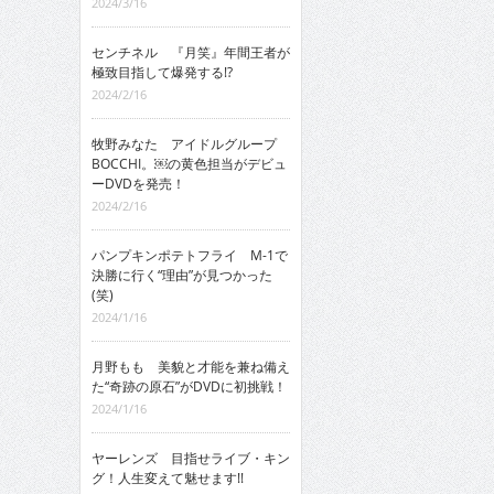
2024/3/16
センチネル 『月笑』年間王者が
極致目指して爆発する!?
2024/2/16
牧野みなた アイドルグループ
BOCCHI。￼の黄色担当がデビュ
ーDVDを発売！
2024/2/16
パンプキンポテトフライ M-1で
決勝に行く“理由”が見つかった
(笑)
2024/1/16
月野もも 美貌と才能を兼ね備え
た“奇跡の原石”がDVDに初挑戦！
2024/1/16
ヤーレンズ 目指せライブ・キン
グ！人生変えて魅せます!!