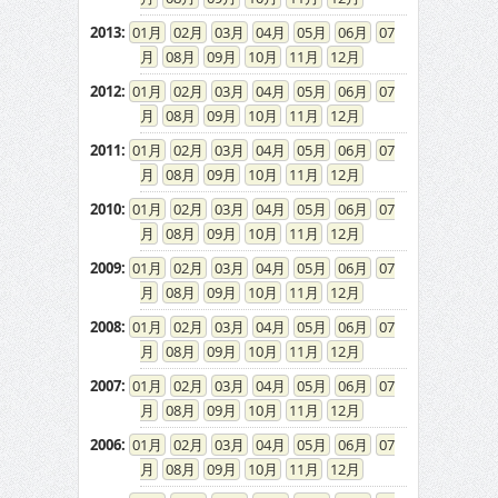
2013
:
01
02
03
04
05
06
07
08
09
10
11
12
2012
:
01
02
03
04
05
06
07
08
09
10
11
12
2011
:
01
02
03
04
05
06
07
08
09
10
11
12
2010
:
01
02
03
04
05
06
07
08
09
10
11
12
2009
:
01
02
03
04
05
06
07
08
09
10
11
12
2008
:
01
02
03
04
05
06
07
08
09
10
11
12
2007
:
01
02
03
04
05
06
07
08
09
10
11
12
2006
:
01
02
03
04
05
06
07
08
09
10
11
12