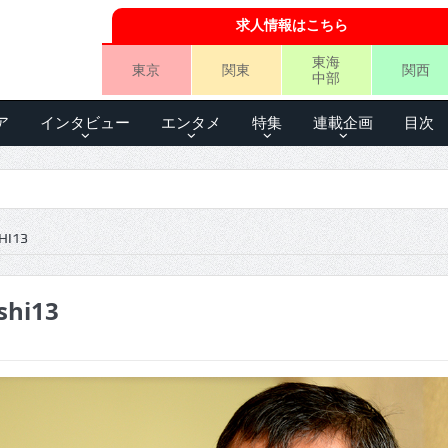
求人情報はこちら
東海
東京
関東
関西
中部
ア
インタビュー
エンタメ
特集
連載企画
目次
HI13
shi13