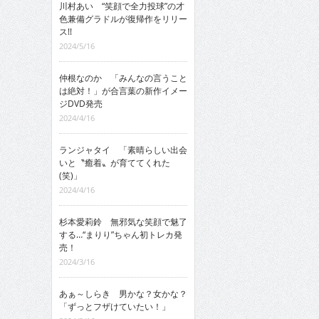
川村あい “笑顔で全力投球”の才
色兼備グラドルが復帰作をリリー
ス!!
2024/5/16
仲根なのか 「みんなの言うこと
は絶対！」が合言葉の新作イメー
ジDVD発売
2024/4/16
ランジャタイ 「素晴らしい出会
いと〝癒着〟が育ててくれた
(笑)」
2024/4/16
杉本愛莉鈴 無邪気な笑顔で魅了
する…“まりり”ちゃん初トレカ発
売！
2024/3/16
あぁ～しらき 男かな？女かな？
「ずっとフザけていたい！」