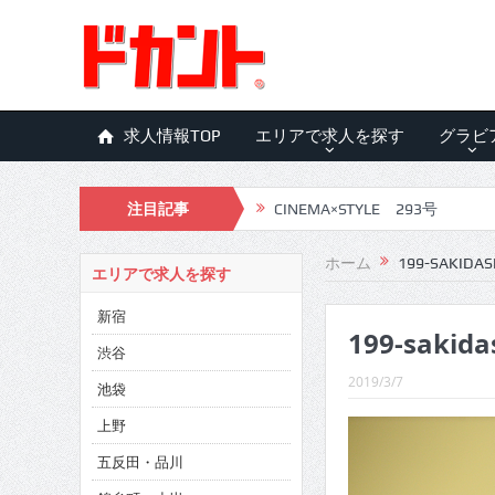
求人情報TOP
エリアで求人を探す
グラビ
CINEMA×STYLE 293号
注目記事
CINEMA×STYLE 292号
ホーム
199-SAKIDAS
エリアで求人を探す
CINEMA×STYLE 291号
新宿
CINEMA×STYLE 290号
199-sakida
渋谷
CINEMA×STYLE 289号
2019/3/7
池袋
CINEMA×STYLE 288号
上野
CINEMA×STYLE 287号
五反田・品川
CINEMA×STYLE 286号