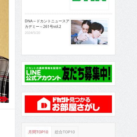
DNA～ドカントニュースア
カデミー～261号vol.2
2024/5/20
月間TOP10
総合TOP10