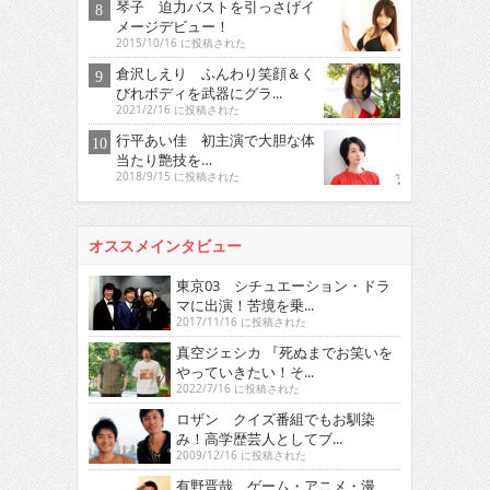
琴子 迫力バストを引っさげイ
メージデビュー！
2015/10/16 に投稿された
倉沢しえり ふんわり笑顔＆く
びれボディを武器にグラ...
2021/2/16 に投稿された
行平あい佳 初主演で大胆な体
当たり艶技を…
2018/9/15 に投稿された
オススメインタビュー
東京03 シチュエーション・ドラ
マに出演！苦境を乗...
2017/11/16 に投稿された
真空ジェシカ 『死ぬまでお笑いを
やっていきたい！そ...
2022/7/16 に投稿された
ロザン クイズ番組でもお馴染
み！高学歴芸人としてブ...
2009/12/16 に投稿された
有野晋哉 ゲーム・アニメ・漫