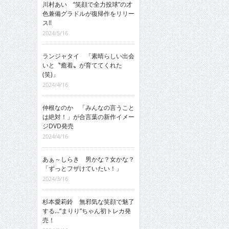
川村あい “笑顔で全力投球”の才
色兼備グラドルが復帰作をリリー
ス!!
2024/5/16
ランジャタイ 「素晴らしい出会
いと〝癒着〟が育ててくれた
(笑)」
2024/4/16
仲根なのか 「みんなの言うこと
は絶対！」が合言葉の新作イメー
ジDVD発売
2024/4/16
あぁ～しらき 男かな？女かな？
「ずっとフザけていたい！」
2024/3/16
杉本愛莉鈴 無邪気な笑顔で魅了
する…“まりり”ちゃん初トレカ発
売！