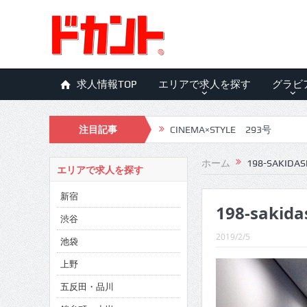
求人情報TOP
エリアで求人を探す
グラビ
CINEMA×STYLE 293号
注目記事
CINEMA×STYLE 292号
CINEMA×STYLE 291号
ホーム
198-SAKIDAS
エリアで求人を探す
CINEMA×STYLE 290号
新宿
198-sakida
CINEMA×STYLE 289号
渋谷
2019/2/5
CINEMA×STYLE 288号
池袋
上野
CINEMA×STYLE 287号
五反田・品川
CINEMA×STYLE 286号