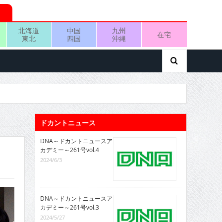
北海道
中国
九州
在宅
東北
四国
沖縄
ドカントニュース
DNA～ドカントニュースア
カデミー～261号vol.4
2024/6/3
DNA～ドカントニュースア
カデミー～261号vol.3
2024/5/27