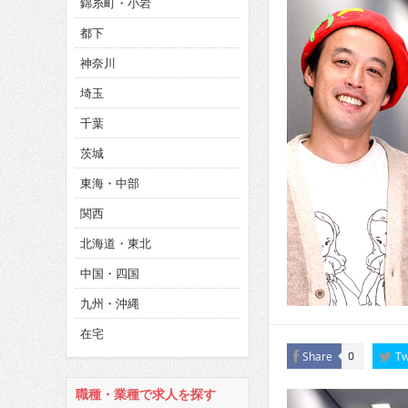
錦糸町・小岩
CINEMA×STYLE 285号
都下
CINEMA×STYLE 294号
神奈川
埼玉
千葉
茨城
東海・中部
関西
北海道・東北
中国・四国
九州・沖縄
在宅
Share
Tw
0
職種・業種で求人を探す