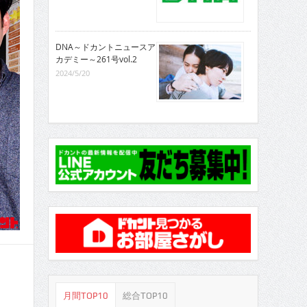
DNA～ドカントニュースア
カデミー～261号vol.2
2024/5/20
月間TOP10
総合TOP10