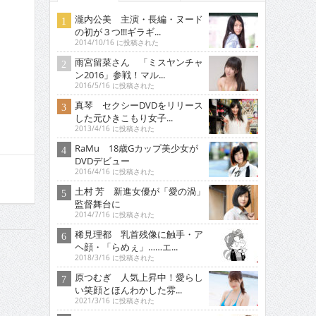
瀧内公美 主演・長編・ヌード
の初が３つ!!!ギラギ...
2014/10/16 に投稿された
雨宮留菜さん 「ミスヤンチャ
ン2016」参戦！マル...
2016/5/16 に投稿された
真琴 セクシーDVDをリリース
した元ひきこもり女子...
2013/4/16 に投稿された
RaMu 18歳Gカップ美少女が
DVDデビュー
2016/4/16 に投稿された
土村 芳 新進女優が「愛の渦」
監督舞台に
2014/7/16 に投稿された
稀見理都 乳首残像に触手・ア
ヘ顔・「らめぇ」……エ...
2018/3/16 に投稿された
原つむぎ 人気上昇中！愛らし
い笑顔とほんわかした雰...
2021/3/16 に投稿された