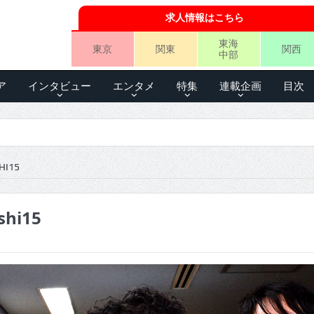
求人情報はこちら
東海
東京
関東
関西
中部
ア
インタビュー
エンタメ
特集
連載企画
目次
HI15
shi15