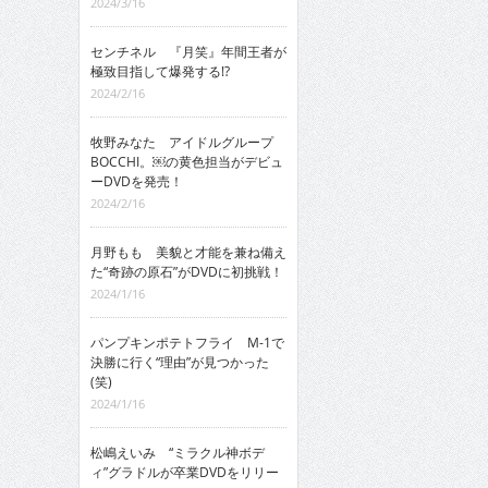
2024/3/16
センチネル 『月笑』年間王者が
極致目指して爆発する!?
2024/2/16
牧野みなた アイドルグループ
BOCCHI。￼の黄色担当がデビュ
ーDVDを発売！
2024/2/16
月野もも 美貌と才能を兼ね備え
た“奇跡の原石”がDVDに初挑戦！
2024/1/16
パンプキンポテトフライ M-1で
決勝に行く“理由”が見つかった
(笑)
2024/1/16
松嶋えいみ “ミラクル神ボデ
ィ”グラドルが卒業DVDをリリー