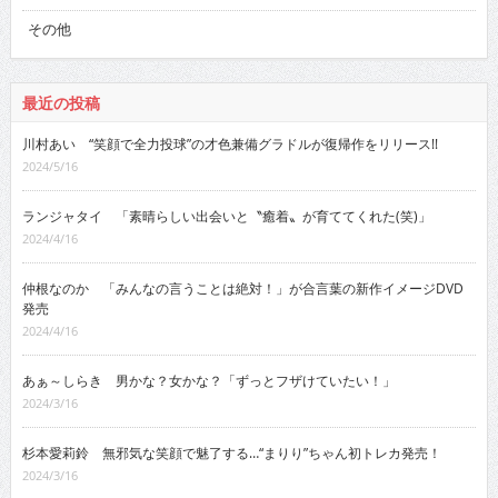
その他
最近の投稿
川村あい “笑顔で全力投球”の才色兼備グラドルが復帰作をリリース!!
2024/5/16
ランジャタイ 「素晴らしい出会いと〝癒着〟が育ててくれた(笑)」
2024/4/16
仲根なのか 「みんなの言うことは絶対！」が合言葉の新作イメージDVD
発売
2024/4/16
あぁ～しらき 男かな？女かな？「ずっとフザけていたい！」
2024/3/16
杉本愛莉鈴 無邪気な笑顔で魅了する…“まりり”ちゃん初トレカ発売！
2024/3/16