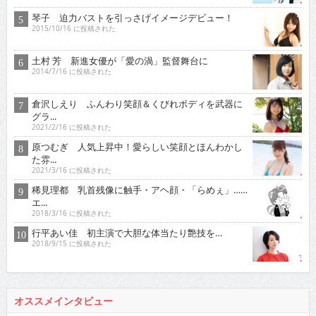
琴子 迫力バストを引っさげイメージデビュー！
2015/10/16 に投稿された
土村 芳 新進女優が「愛の渦」監督舞台に
2014/7/16 に投稿された
倉沢しえり ふんわり笑顔＆くびれボディを武器に
グラ...
2021/2/16 に投稿された
原つむぎ 人気上昇中！愛らしい笑顔とほんわかし
た雰...
2021/3/16 に投稿された
稀見理都 乳首残像に触手・アヘ顔・「らめぇ」……
エ...
2018/3/16 に投稿された
行平あい佳 初主演で大胆な体当たり艶技を…
2018/9/15 に投稿された
オススメインタビュー