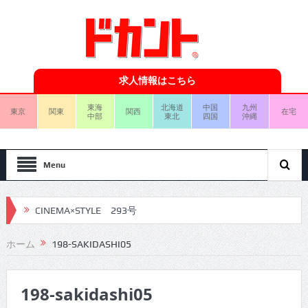
求人情報はこちら
東海
北海道
中国
九州
東京
関東
関西
在宅
中部
東北
四国
沖縄
Menu
CINEMA×STYLE 293号
CINEMA×STYLE 292号
ホーム
198-SAKIDASHI05
CINEMA×STYLE 291号
198-sakidashi05
CINEMA×STYLE 290号