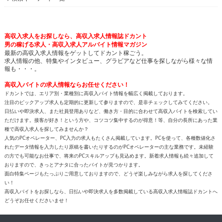
高収入求人をお探しなら、高収入求人情報誌ドカント
男の稼げる求人・高収入求人アルバイト情報マガジン
最新の高収入求人情報をゲットしてドカント稼ごう。
求人情報の他、特集やインタビュー、グラビアなど仕事を探しながら様々な情
報も・・・。
高収入バイトの求人情報ならお任せください！
ドカントでは、エリア別・業種別に高収入バイト情報を幅広く掲載しております。
注目のピックアップ求人も定期的に更新して参りますので、是非チェックしてみてください。
日払いや即決求人、また社員登用ありなど、働き方・目的に合わせて高収入バイトを検索してい
ただけます。接客が好き！という方や、コツコツ集中するのが得意！等、自分の長所にあった業
種で高収入求人を探してみませんか？
人気のPCオペレーター、PC入力の求人もたくさん掲載しています。PCを使って、各種数値化さ
れたデータ情報を入力したり原稿を書いたりするのがPCオペレーターの主な業務です。未経験
の方でも可能なお仕事で、将来のPCスキルアップも見込めます。新着求人情報も続々追加して
おりますので、きっとアナタに合ったバイトが見つかります。
面白特集ページもたっぷりご用意しておりますので、どうぞ楽しみながら求人を探してくださ
い！
高収入バイトをお探しなら、日払いや即決求人を多数掲載している高収入求人情報誌ドカントへ
どうぞお任せくださいませ！