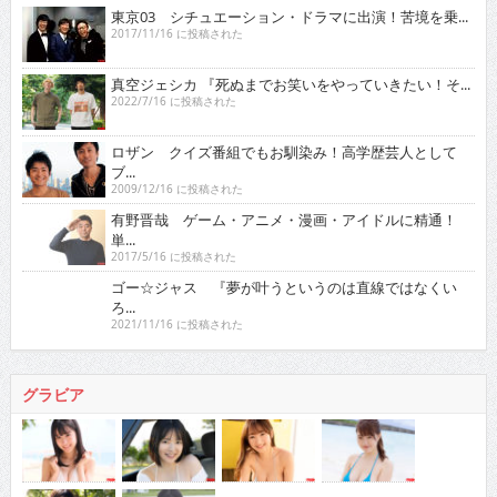
東京03 シチュエーション・ドラマに出演！苦境を乗...
2017/11/16 に投稿された
真空ジェシカ 『死ぬまでお笑いをやっていきたい！そ...
2022/7/16 に投稿された
ロザン クイズ番組でもお馴染み！高学歴芸人として
ブ...
2009/12/16 に投稿された
有野晋哉 ゲーム・アニメ・漫画・アイドルに精通！
単...
2017/5/16 に投稿された
ゴー☆ジャス 『夢が叶うというのは直線ではなくい
ろ...
2021/11/16 に投稿された
グラビア