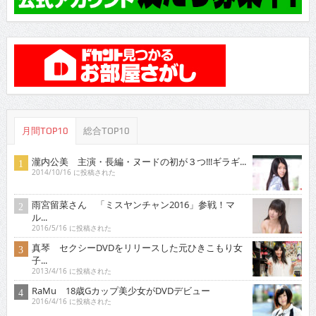
月間TOP10
総合TOP10
瀧内公美 主演・長編・ヌードの初が３つ!!!ギラギ...
2014/10/16 に投稿された
雨宮留菜さん 「ミスヤンチャン2016」参戦！マ
ル...
2016/5/16 に投稿された
真琴 セクシーDVDをリリースした元ひきこもり女
子...
2013/4/16 に投稿された
RaMu 18歳Gカップ美少女がDVDデビュー
2016/4/16 に投稿された