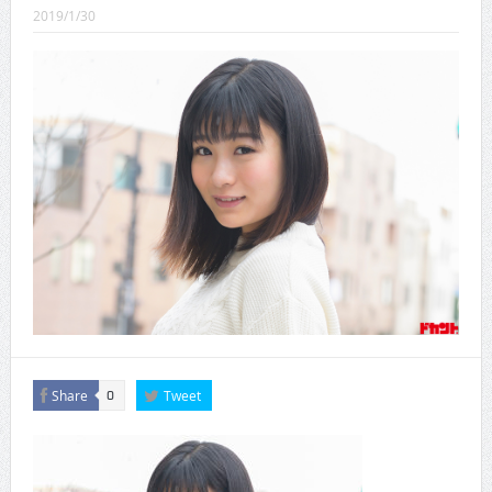
CINEMA×STYLE 289号
2019/1/30
CINEMA×STYLE 288号
CINEMA×STYLE 287号
CINEMA×STYLE 286号
CINEMA×STYLE 285号
CINEMA×STYLE 294号
Share
Tweet
0