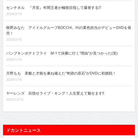
センチネル 『月笑』年間王者が極致目指して爆発する!?
2024/2/16
牧野みなた アイドルグループBOCCHI。￼の黄色担当がデビューDVDを発
売！
2024/2/16
パンプキンポテトフライ M-1で決勝に行く“理由”が見つかった(笑)
2024/1/16
月野もも 美貌と才能を兼ね備えた“奇跡の原石”がDVDに初挑戦！
2024/1/16
ヤーレンズ 目指せライブ・キング！人生変えて魅せます!!
2023/12/15
ドカントニュース