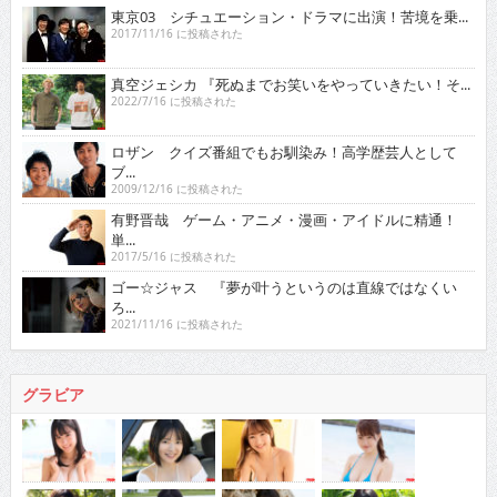
東京03 シチュエーション・ドラマに出演！苦境を乗...
2017/11/16 に投稿された
真空ジェシカ 『死ぬまでお笑いをやっていきたい！そ...
2022/7/16 に投稿された
ロザン クイズ番組でもお馴染み！高学歴芸人として
ブ...
2009/12/16 に投稿された
有野晋哉 ゲーム・アニメ・漫画・アイドルに精通！
単...
2017/5/16 に投稿された
ゴー☆ジャス 『夢が叶うというのは直線ではなくい
ろ...
2021/11/16 に投稿された
グラビア