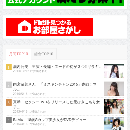
月間TOP10
総合TOP10
瀧内公美 主演・長編・ヌードの初が３つ!!!ギラギ...
2014/10/16 に投稿された
雨宮留菜さん 「ミスヤンチャン2016」参戦！マ
ル...
2016/5/16 に投稿された
真琴 セクシーDVDをリリースした元ひきこもり女
子...
2013/4/16 に投稿された
RaMu 18歳Gカップ美少女がDVDデビュー
2016/4/16 に投稿された