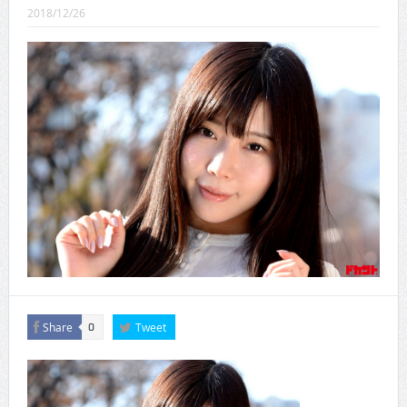
CINEMA×STYLE 289号
2018/12/26
CINEMA×STYLE 288号
CINEMA×STYLE 287号
CINEMA×STYLE 286号
CINEMA×STYLE 285号
CINEMA×STYLE 294号
Share
Tweet
0