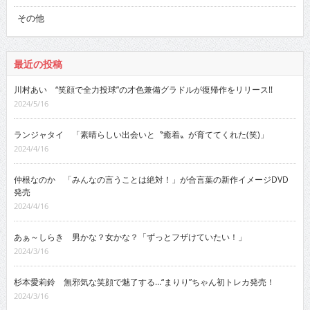
その他
最近の投稿
川村あい “笑顔で全力投球”の才色兼備グラドルが復帰作をリリース!!
2024/5/16
ランジャタイ 「素晴らしい出会いと〝癒着〟が育ててくれた(笑)」
2024/4/16
仲根なのか 「みんなの言うことは絶対！」が合言葉の新作イメージDVD
発売
2024/4/16
あぁ～しらき 男かな？女かな？「ずっとフザけていたい！」
2024/3/16
杉本愛莉鈴 無邪気な笑顔で魅了する…“まりり”ちゃん初トレカ発売！
2024/3/16