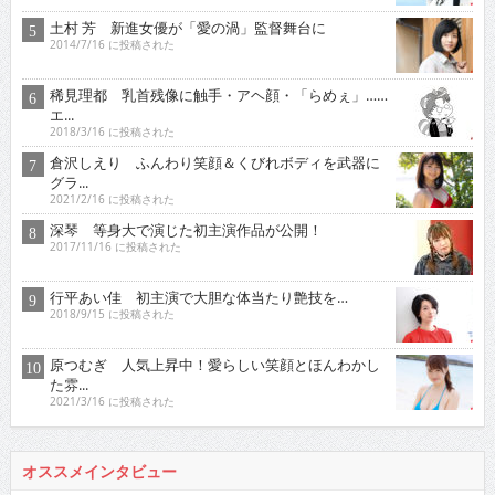
土村 芳 新進女優が「愛の渦」監督舞台に
2014/7/16 に投稿された
稀見理都 乳首残像に触手・アヘ顔・「らめぇ」……
エ...
2018/3/16 に投稿された
倉沢しえり ふんわり笑顔＆くびれボディを武器に
グラ...
2021/2/16 に投稿された
深琴 等身大で演じた初主演作品が公開！
2017/11/16 に投稿された
行平あい佳 初主演で大胆な体当たり艶技を…
2018/9/15 に投稿された
原つむぎ 人気上昇中！愛らしい笑顔とほんわかし
た雰...
2021/3/16 に投稿された
オススメインタビュー