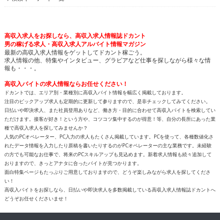
高収入求人をお探しなら、高収入求人情報誌ドカント
男の稼げる求人・高収入求人アルバイト情報マガジン
最新の高収入求人情報をゲットしてドカント稼ごう。
求人情報の他、特集やインタビュー、グラビアなど仕事を探しながら様々な情
報も・・・。
高収入バイトの求人情報ならお任せください！
ドカントでは、エリア別・業種別に高収入バイト情報を幅広く掲載しております。
注目のピックアップ求人も定期的に更新して参りますので、是非チェックしてみてください。
日払いや即決求人、また社員登用ありなど、働き方・目的に合わせて高収入バイトを検索してい
ただけます。接客が好き！という方や、コツコツ集中するのが得意！等、自分の長所にあった業
種で高収入求人を探してみませんか？
人気のPCオペレーター、PC入力の求人もたくさん掲載しています。PCを使って、各種数値化さ
れたデータ情報を入力したり原稿を書いたりするのがPCオペレーターの主な業務です。未経験
の方でも可能なお仕事で、将来のPCスキルアップも見込めます。新着求人情報も続々追加して
おりますので、きっとアナタに合ったバイトが見つかります。
面白特集ページもたっぷりご用意しておりますので、どうぞ楽しみながら求人を探してくださ
い！
高収入バイトをお探しなら、日払いや即決求人を多数掲載している高収入求人情報誌ドカントへ
どうぞお任せくださいませ！