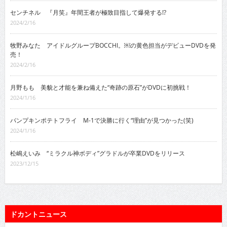
センチネル 『月笑』年間王者が極致目指して爆発する!?
2024/2/16
牧野みなた アイドルグループBOCCHI。￼の黄色担当がデビューDVDを発
売！
2024/2/16
月野もも 美貌と才能を兼ね備えた“奇跡の原石”がDVDに初挑戦！
2024/1/16
パンプキンポテトフライ M-1で決勝に行く“理由”が見つかった(笑)
2024/1/16
松嶋えいみ “ミラクル神ボディ”グラドルが卒業DVDをリリース
2023/12/15
ドカントニュース