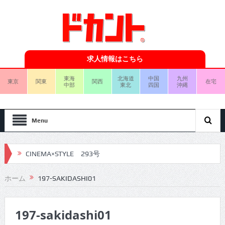
求人情報はこちら
東海
北海道
中国
九州
東京
関東
関西
在宅
中部
東北
四国
沖縄
Menu
CINEMA×STYLE 293号
CINEMA×STYLE 292号
ホーム
197-SAKIDASHI01
CINEMA×STYLE 291号
197-sakidashi01
CINEMA×STYLE 290号