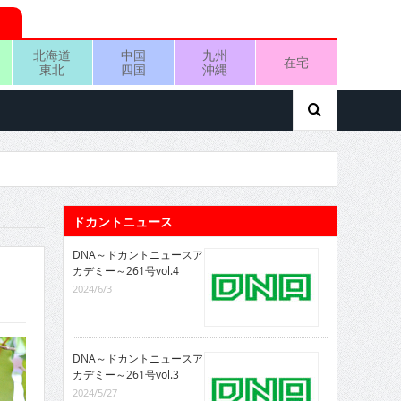
北海道
中国
九州
在宅
東北
四国
沖縄
ドカントニュース
DNA～ドカントニュースア
カデミー～261号vol.4
2024/6/3
DNA～ドカントニュースア
カデミー～261号vol.3
2024/5/27