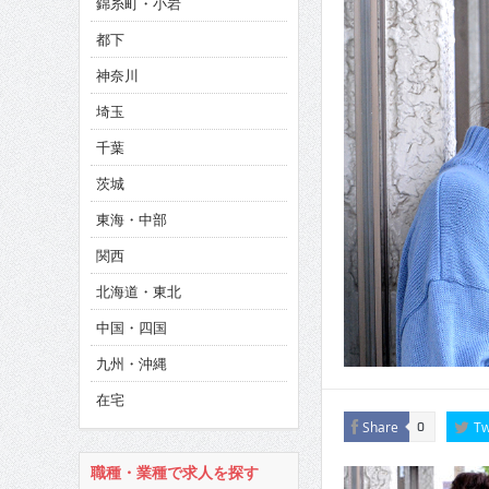
錦糸町・小岩
CINEMA×STYLE 285号
都下
CINEMA×STYLE 294号
神奈川
埼玉
千葉
茨城
東海・中部
関西
北海道・東北
中国・四国
九州・沖縄
在宅
Share
Tw
0
職種・業種で求人を探す