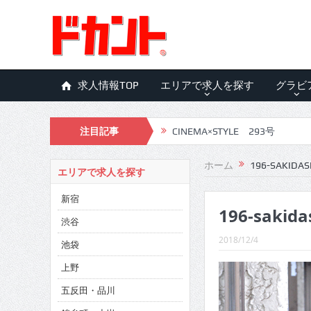
求人情報TOP
エリアで求人を探す
グラビ
CINEMA×STYLE 293号
注目記事
CINEMA×STYLE 292号
CINEMA×STYLE 291号
ホーム
196-SAKIDAS
エリアで求人を探す
CINEMA×STYLE 290号
新宿
196-sakida
CINEMA×STYLE 289号
渋谷
2018/12/4
池袋
CINEMA×STYLE 288号
上野
CINEMA×STYLE 287号
五反田・品川
CINEMA×STYLE 286号