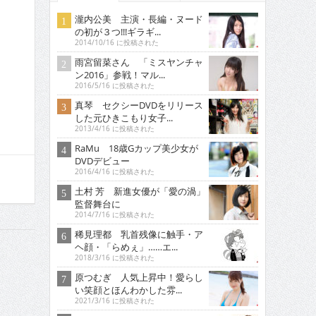
瀧内公美 主演・長編・ヌード
の初が３つ!!!ギラギ...
2014/10/16 に投稿された
雨宮留菜さん 「ミスヤンチャ
ン2016」参戦！マル...
2016/5/16 に投稿された
真琴 セクシーDVDをリリース
した元ひきこもり女子...
2013/4/16 に投稿された
RaMu 18歳Gカップ美少女が
DVDデビュー
2016/4/16 に投稿された
土村 芳 新進女優が「愛の渦」
監督舞台に
2014/7/16 に投稿された
稀見理都 乳首残像に触手・ア
ヘ顔・「らめぇ」……エ...
2018/3/16 に投稿された
原つむぎ 人気上昇中！愛らし
い笑顔とほんわかした雰...
2021/3/16 に投稿された