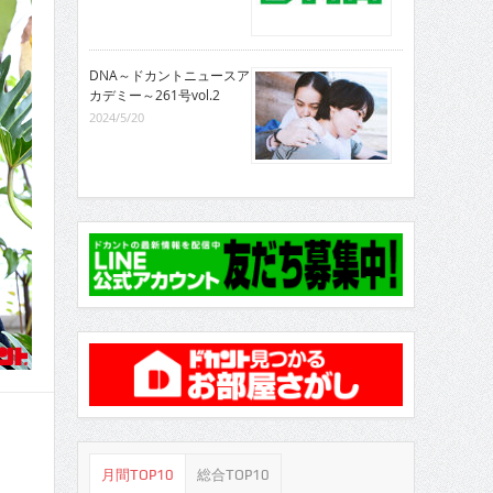
DNA～ドカントニュースア
カデミー～261号vol.2
2024/5/20
月間TOP10
総合TOP10