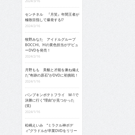
2024/3/16
センチネル 『月笑』年間王者が
極致目指して爆発する!?
2024/2/16
牧野みなた アイドルグループ
BOCCHI。￼の黄色担当がデビュ
ーDVDを発売！
2024/2/16
月野もも 美貌と才能を兼ね備え
た“奇跡の原石”がDVDに初挑戦！
2024/1/16
パンプキンポテトフライ M-1で
決勝に行く“理由”が見つかった
(笑)
2024/1/16
松嶋えいみ “ミラクル神ボデ
ィ”グラドルが卒業DVDをリリー