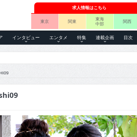
求人情報はこちら
東海
東京
関東
関西
中部
ア
インタビュー
エンタメ
特集
連載企画
目次
HI09
shi09