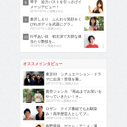
琴子 迫力バストを引っさげイ
メージデビュー！
2015/10/16 に投稿された
倉沢しえり ふんわり笑顔＆く
びれボディを武器にグラ...
2021/2/16 に投稿された
行平あい佳 初主演で大胆な体
当たり艶技を…
2018/9/15 に投稿された
オススメインタビュー
東京03 シチュエーション・ドラ
マに出演！苦境を乗...
2017/11/16 に投稿された
真空ジェシカ 『死ぬまでお笑いを
やっていきたい！そ...
2022/7/16 に投稿された
ロザン クイズ番組でもお馴染
み！高学歴芸人としてブ...
2009/12/16 に投稿された
有野晋哉 ゲーム・アニメ・漫