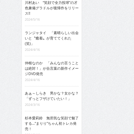
川村あい “笑顔で全力投球”の才
色兼備グラドルが復帰作をリリー
ス!!
2024/5/16
ランジャタイ 「素晴らしい出会
いと〝癒着〟が育ててくれた
(笑)」
2024/4/16
仲根なのか 「みんなの言うこと
は絶対！」が合言葉の新作イメー
ジDVD発売
2024/4/16
あぁ～しらき 男かな？女かな？
「ずっとフザけていたい！」
2024/3/16
杉本愛莉鈴 無邪気な笑顔で魅了
する…“まりり”ちゃん初トレカ発
売！