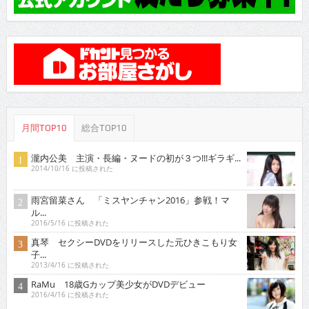
月間TOP10
総合TOP10
瀧内公美 主演・長編・ヌードの初が３つ!!!ギラギ...
2014/10/16 に投稿された
雨宮留菜さん 「ミスヤンチャン2016」参戦！マ
ル...
2016/5/16 に投稿された
真琴 セクシーDVDをリリースした元ひきこもり女
子...
2013/4/16 に投稿された
RaMu 18歳Gカップ美少女がDVDデビュー
2016/4/16 に投稿された