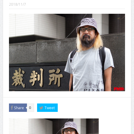
CINEMA×STYLE 289号
2018/11/7
CINEMA×STYLE 288号
CINEMA×STYLE 287号
CINEMA×STYLE 286号
CINEMA×STYLE 285号
CINEMA×STYLE 294号
Share
Tweet
0