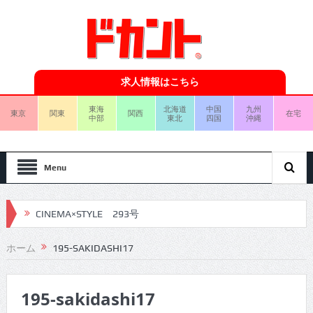
求人情報はこちら
東海
北海道
中国
九州
東京
関東
関西
在宅
中部
東北
四国
沖縄
Menu
CINEMA×STYLE 293号
CINEMA×STYLE 292号
ホーム
195-SAKIDASHI17
CINEMA×STYLE 291号
195-sakidashi17
CINEMA×STYLE 290号