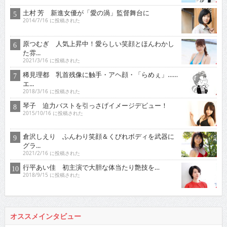
土村 芳 新進女優が「愛の渦」監督舞台に
2014/7/16 に投稿された
原つむぎ 人気上昇中！愛らしい笑顔とほんわかし
た雰...
2021/3/16 に投稿された
稀見理都 乳首残像に触手・アヘ顔・「らめぇ」……
エ...
2018/3/16 に投稿された
琴子 迫力バストを引っさげイメージデビュー！
2015/10/16 に投稿された
倉沢しえり ふんわり笑顔＆くびれボディを武器に
グラ...
2021/2/16 に投稿された
行平あい佳 初主演で大胆な体当たり艶技を…
2018/9/15 に投稿された
オススメインタビュー