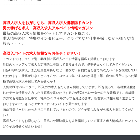
高収入求人をお探しなら、高収入求人情報誌ドカント
男の稼げる求人・高収入求人アルバイト情報マガジン
最新の高収入求人情報をゲットしてドカント稼ごう。
求人情報の他、特集やインタビュー、グラビアなど仕事を探しながら様々な情
報も・・・。
高収入バイトの求人情報ならお任せください！
ドカントでは、エリア別・業種別に高収入バイト情報を幅広く掲載しております。
注目のピックアップ求人も定期的に更新して参りますので、是非チェックしてみてください。
日払いや即決求人、また社員登用ありなど、働き方・目的に合わせて高収入バイトを検索してい
ただけます。接客が好き！という方や、コツコツ集中するのが得意！等、自分の長所にあった業
種で高収入求人を探してみませんか？
人気のPCオペレーター、PC入力の求人もたくさん掲載しています。PCを使って、各種数値化さ
れたデータ情報を入力したり原稿を書いたりするのがPCオペレーターの主な業務です。未経験
の方でも可能なお仕事で、将来のPCスキルアップも見込めます。新着求人情報も続々追加して
おりますので、きっとアナタに合ったバイトが見つかります。
面白特集ページもたっぷりご用意しておりますので、どうぞ楽しみながら求人を探してくださ
い！
高収入バイトをお探しなら、日払いや即決求人を多数掲載している高収入求人情報誌ドカントへ
どうぞお任せくださいませ！