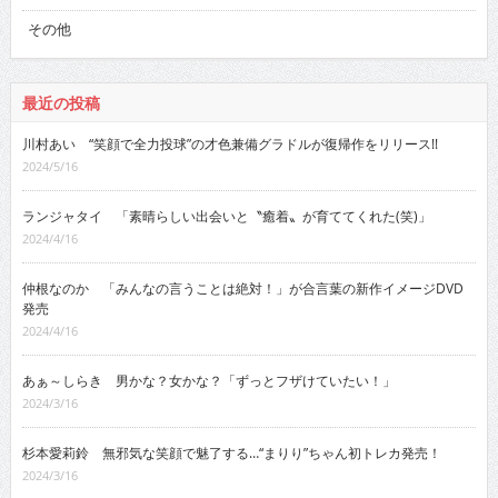
その他
最近の投稿
川村あい “笑顔で全力投球”の才色兼備グラドルが復帰作をリリース!!
2024/5/16
ランジャタイ 「素晴らしい出会いと〝癒着〟が育ててくれた(笑)」
2024/4/16
仲根なのか 「みんなの言うことは絶対！」が合言葉の新作イメージDVD
発売
2024/4/16
あぁ～しらき 男かな？女かな？「ずっとフザけていたい！」
2024/3/16
杉本愛莉鈴 無邪気な笑顔で魅了する…“まりり”ちゃん初トレカ発売！
2024/3/16