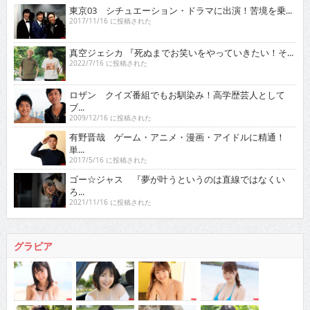
東京03 シチュエーション・ドラマに出演！苦境を乗...
2017/11/16 に投稿された
真空ジェシカ 『死ぬまでお笑いをやっていきたい！そ...
2022/7/16 に投稿された
ロザン クイズ番組でもお馴染み！高学歴芸人として
ブ...
2009/12/16 に投稿された
有野晋哉 ゲーム・アニメ・漫画・アイドルに精通！
単...
2017/5/16 に投稿された
ゴー☆ジャス 『夢が叶うというのは直線ではなくい
ろ...
2021/11/16 に投稿された
グラビア