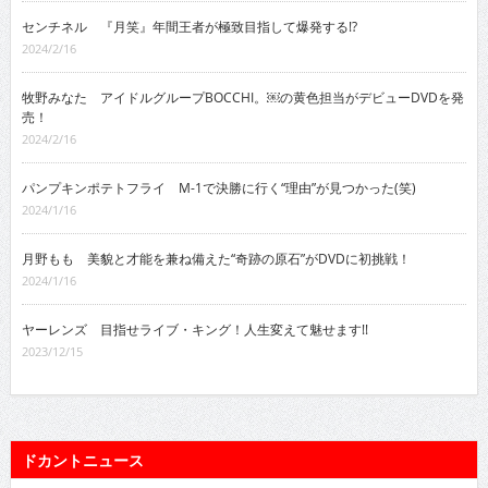
センチネル 『月笑』年間王者が極致目指して爆発する!?
2024/2/16
牧野みなた アイドルグループBOCCHI。￼の黄色担当がデビューDVDを発
売！
2024/2/16
パンプキンポテトフライ M-1で決勝に行く“理由”が見つかった(笑)
2024/1/16
月野もも 美貌と才能を兼ね備えた“奇跡の原石”がDVDに初挑戦！
2024/1/16
ヤーレンズ 目指せライブ・キング！人生変えて魅せます!!
2023/12/15
ドカントニュース