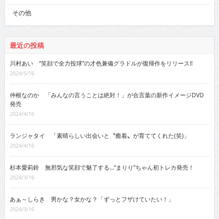
その他
最近の投稿
川村あい “笑顔で全力投球”の才色兼備グラドルが復帰作をリリース!!
2024/5/16
仲根なのか 「みんなの言うことは絶対！」が合言葉の新作イメージDVD
発売
2024/4/16
ランジャタイ 「素晴らしい出会いと〝癒着〟が育ててくれた(笑)」
2024/4/16
杉本愛莉鈴 無邪気な笑顔で魅了する…“まりり”ちゃん初トレカ発売！
2024/3/16
あぁ～しらき 男かな？女かな？「ずっとフザけていたい！」
2024/3/16