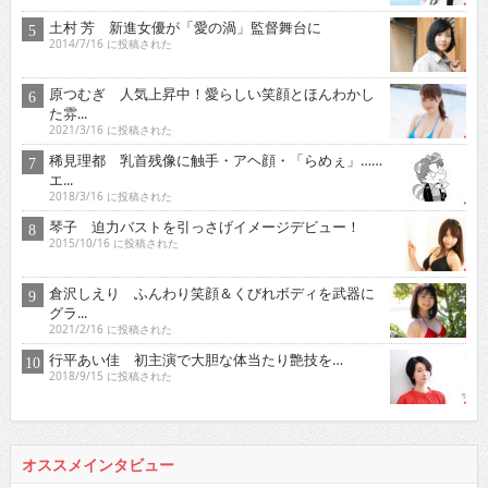
土村 芳 新進女優が「愛の渦」監督舞台に
2014/7/16 に投稿された
原つむぎ 人気上昇中！愛らしい笑顔とほんわかし
た雰...
2021/3/16 に投稿された
稀見理都 乳首残像に触手・アヘ顔・「らめぇ」……
エ...
2018/3/16 に投稿された
琴子 迫力バストを引っさげイメージデビュー！
2015/10/16 に投稿された
倉沢しえり ふんわり笑顔＆くびれボディを武器に
グラ...
2021/2/16 に投稿された
行平あい佳 初主演で大胆な体当たり艶技を…
2018/9/15 に投稿された
オススメインタビュー