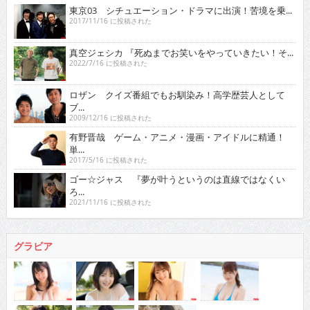
東京03 シチュエーション・ドラマに出演！苦境を乗...
2017/11/16 に投稿された
真空ジェシカ 『死ぬまでお笑いをやっていきたい！そ...
2022/7/16 に投稿された
ロザン クイズ番組でもお馴染み！高学歴芸人として
ブ...
2009/12/16 に投稿された
有野晋哉 ゲーム・アニメ・漫画・アイドルに精通！
単...
2017/5/16 に投稿された
ゴー☆ジャス 『夢が叶うというのは直線ではなくい
ろ...
2021/11/16 に投稿された
グラビア