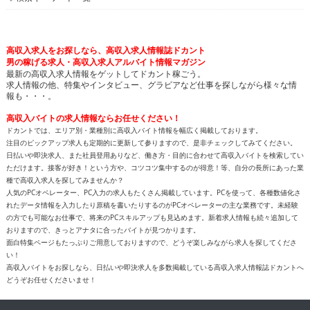
高収入求人をお探しなら、高収入求人情報誌ドカント
男の稼げる求人・高収入求人アルバイト情報マガジン
最新の高収入求人情報をゲットしてドカント稼ごう。
求人情報の他、特集やインタビュー、グラビアなど仕事を探しながら様々な情
報も・・・。
高収入バイトの求人情報ならお任せください！
ドカントでは、エリア別・業種別に高収入バイト情報を幅広く掲載しております。
注目のピックアップ求人も定期的に更新して参りますので、是非チェックしてみてください。
日払いや即決求人、また社員登用ありなど、働き方・目的に合わせて高収入バイトを検索してい
ただけます。接客が好き！という方や、コツコツ集中するのが得意！等、自分の長所にあった業
種で高収入求人を探してみませんか？
人気のPCオペレーター、PC入力の求人もたくさん掲載しています。PCを使って、各種数値化さ
れたデータ情報を入力したり原稿を書いたりするのがPCオペレーターの主な業務です。未経験
の方でも可能なお仕事で、将来のPCスキルアップも見込めます。新着求人情報も続々追加して
おりますので、きっとアナタに合ったバイトが見つかります。
面白特集ページもたっぷりご用意しておりますので、どうぞ楽しみながら求人を探してくださ
い！
高収入バイトをお探しなら、日払いや即決求人を多数掲載している高収入求人情報誌ドカントへ
どうぞお任せくださいませ！