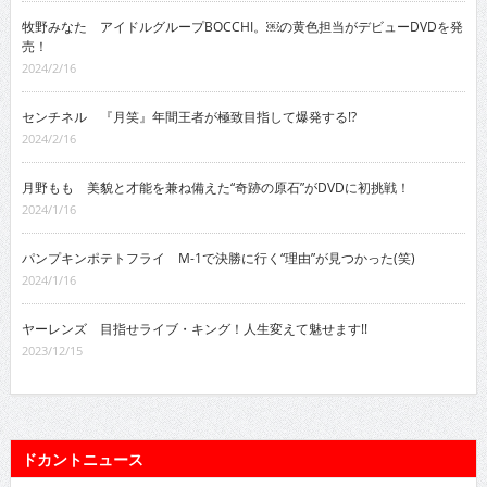
牧野みなた アイドルグループBOCCHI。￼の黄色担当がデビューDVDを発
売！
2024/2/16
センチネル 『月笑』年間王者が極致目指して爆発する!?
2024/2/16
月野もも 美貌と才能を兼ね備えた“奇跡の原石”がDVDに初挑戦！
2024/1/16
パンプキンポテトフライ M-1で決勝に行く“理由”が見つかった(笑)
2024/1/16
ヤーレンズ 目指せライブ・キング！人生変えて魅せます!!
2023/12/15
ドカントニュース