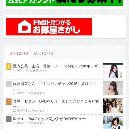
月間TOP10
総合TOP10
瀧内公美 主演・長編・ヌードの初が３つ!!!ギラギ...
2014/10/16 に投稿された
雨宮留菜さん 「ミスヤンチャン2016」参戦！マ
ル...
2016/5/16 に投稿された
真琴 セクシーDVDをリリースした元ひきこもり女
子...
2013/4/16 に投稿された
RaMu 18歳Gカップ美少女がDVDデビュー
2016/4/16 に投稿された