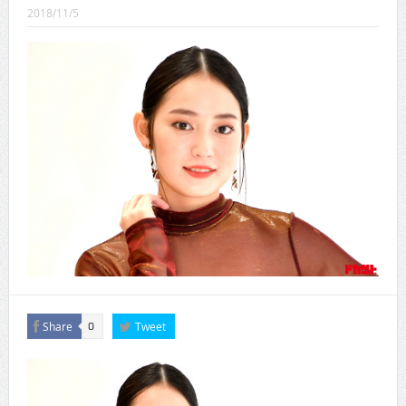
CINEMA×STYLE 289号
2018/11/5
CINEMA×STYLE 288号
CINEMA×STYLE 287号
CINEMA×STYLE 286号
CINEMA×STYLE 285号
CINEMA×STYLE 294号
Share
Tweet
0