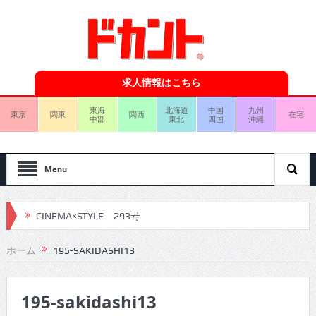
求人情報はこちら
東海
北海道
中国
九州
東京
関東
関西
在宅
中部
東北
四国
沖縄
Menu
CINEMA×STYLE 293号
CINEMA×STYLE 292号
ホーム
195-SAKIDASHI13
CINEMA×STYLE 291号
195-sakidashi13
CINEMA×STYLE 290号