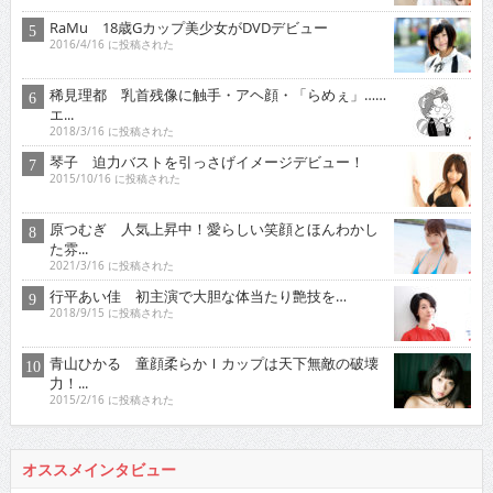
RaMu 18歳Gカップ美少女がDVDデビュー
2016/4/16 に投稿された
稀見理都 乳首残像に触手・アヘ顔・「らめぇ」……
エ...
2018/3/16 に投稿された
琴子 迫力バストを引っさげイメージデビュー！
2015/10/16 に投稿された
原つむぎ 人気上昇中！愛らしい笑顔とほんわかし
た雰...
2021/3/16 に投稿された
行平あい佳 初主演で大胆な体当たり艶技を…
2018/9/15 に投稿された
青山ひかる 童顔柔らかＩカップは天下無敵の破壊
力！...
2015/2/16 に投稿された
オススメインタビュー