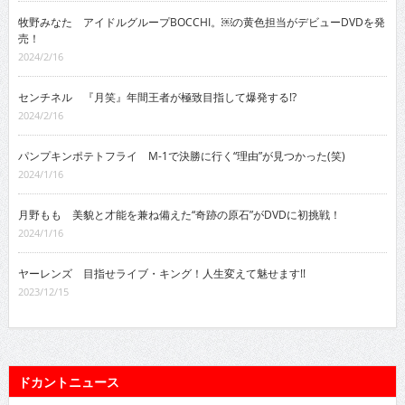
牧野みなた アイドルグループBOCCHI。￼の黄色担当がデビューDVDを発
売！
2024/2/16
センチネル 『月笑』年間王者が極致目指して爆発する!?
2024/2/16
パンプキンポテトフライ M-1で決勝に行く“理由”が見つかった(笑)
2024/1/16
月野もも 美貌と才能を兼ね備えた“奇跡の原石”がDVDに初挑戦！
2024/1/16
ヤーレンズ 目指せライブ・キング！人生変えて魅せます!!
2023/12/15
ドカントニュース