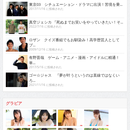
東京03 シチュエーション・ドラマに出演！苦境を乗...
2017/11/16 に投稿された
真空ジェシカ 『死ぬまでお笑いをやっていきたい！そ...
2022/7/16 に投稿された
ロザン クイズ番組でもお馴染み！高学歴芸人として
ブ...
2009/12/16 に投稿された
有野晋哉 ゲーム・アニメ・漫画・アイドルに精通！
単...
2017/5/16 に投稿された
ゴー☆ジャス 『夢が叶うというのは直線ではなくい
ろ...
2021/11/16 に投稿された
グラビア