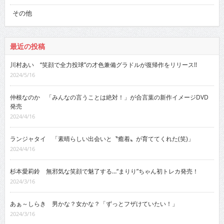
その他
最近の投稿
川村あい “笑顔で全力投球”の才色兼備グラドルが復帰作をリリース!!
2024/5/16
仲根なのか 「みんなの言うことは絶対！」が合言葉の新作イメージDVD
発売
2024/4/16
ランジャタイ 「素晴らしい出会いと〝癒着〟が育ててくれた(笑)」
2024/4/16
杉本愛莉鈴 無邪気な笑顔で魅了する…“まりり”ちゃん初トレカ発売！
2024/3/16
あぁ～しらき 男かな？女かな？「ずっとフザけていたい！」
2024/3/16