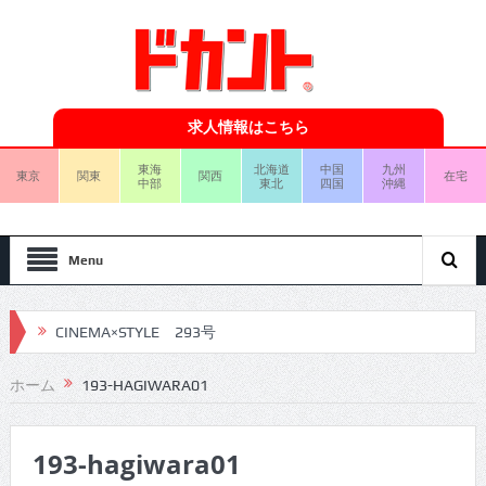
求人情報はこちら
東海
北海道
中国
九州
東京
関東
関西
在宅
中部
東北
四国
沖縄
Menu
CINEMA×STYLE 293号
CINEMA×STYLE 292号
ホーム
193-HAGIWARA01
CINEMA×STYLE 291号
193-hagiwara01
CINEMA×STYLE 290号