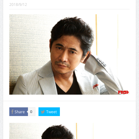
CINEMA×STYLE 289号
2018/9/12
CINEMA×STYLE 288号
CINEMA×STYLE 287号
CINEMA×STYLE 286号
CINEMA×STYLE 285号
CINEMA×STYLE 294号
Share
Tweet
0