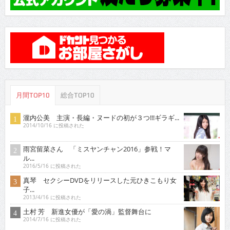
月間TOP10
総合TOP10
瀧内公美 主演・長編・ヌードの初が３つ!!!ギラギ...
2014/10/16 に投稿された
雨宮留菜さん 「ミスヤンチャン2016」参戦！マ
ル...
2016/5/16 に投稿された
真琴 セクシーDVDをリリースした元ひきこもり女
子...
2013/4/16 に投稿された
土村 芳 新進女優が「愛の渦」監督舞台に
2014/7/16 に投稿された