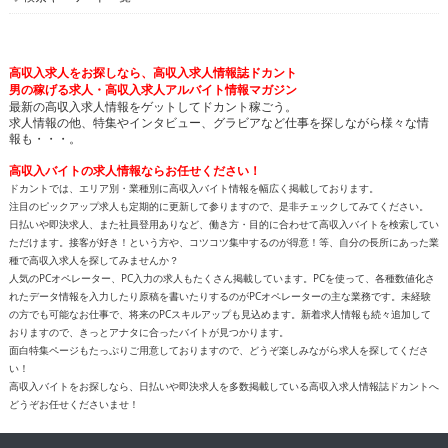
高収入求人をお探しなら、高収入求人情報誌ドカント
男の稼げる求人・高収入求人アルバイト情報マガジン
最新の高収入求人情報をゲットしてドカント稼ごう。
求人情報の他、特集やインタビュー、グラビアなど仕事を探しながら様々な情
報も・・・。
高収入バイトの求人情報ならお任せください！
ドカントでは、エリア別・業種別に高収入バイト情報を幅広く掲載しております。
注目のピックアップ求人も定期的に更新して参りますので、是非チェックしてみてください。
日払いや即決求人、また社員登用ありなど、働き方・目的に合わせて高収入バイトを検索してい
ただけます。接客が好き！という方や、コツコツ集中するのが得意！等、自分の長所にあった業
種で高収入求人を探してみませんか？
人気のPCオペレーター、PC入力の求人もたくさん掲載しています。PCを使って、各種数値化さ
れたデータ情報を入力したり原稿を書いたりするのがPCオペレーターの主な業務です。未経験
の方でも可能なお仕事で、将来のPCスキルアップも見込めます。新着求人情報も続々追加して
おりますので、きっとアナタに合ったバイトが見つかります。
面白特集ページもたっぷりご用意しておりますので、どうぞ楽しみながら求人を探してくださ
い！
高収入バイトをお探しなら、日払いや即決求人を多数掲載している高収入求人情報誌ドカントへ
どうぞお任せくださいませ！