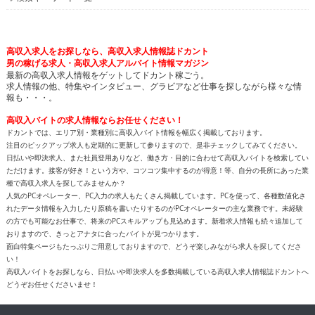
高収入求人をお探しなら、高収入求人情報誌ドカント
男の稼げる求人・高収入求人アルバイト情報マガジン
最新の高収入求人情報をゲットしてドカント稼ごう。
求人情報の他、特集やインタビュー、グラビアなど仕事を探しながら様々な情
報も・・・。
高収入バイトの求人情報ならお任せください！
ドカントでは、エリア別・業種別に高収入バイト情報を幅広く掲載しております。
注目のピックアップ求人も定期的に更新して参りますので、是非チェックしてみてください。
日払いや即決求人、また社員登用ありなど、働き方・目的に合わせて高収入バイトを検索してい
ただけます。接客が好き！という方や、コツコツ集中するのが得意！等、自分の長所にあった業
種で高収入求人を探してみませんか？
人気のPCオペレーター、PC入力の求人もたくさん掲載しています。PCを使って、各種数値化さ
れたデータ情報を入力したり原稿を書いたりするのがPCオペレーターの主な業務です。未経験
の方でも可能なお仕事で、将来のPCスキルアップも見込めます。新着求人情報も続々追加して
おりますので、きっとアナタに合ったバイトが見つかります。
面白特集ページもたっぷりご用意しておりますので、どうぞ楽しみながら求人を探してくださ
い！
高収入バイトをお探しなら、日払いや即決求人を多数掲載している高収入求人情報誌ドカントへ
どうぞお任せくださいませ！