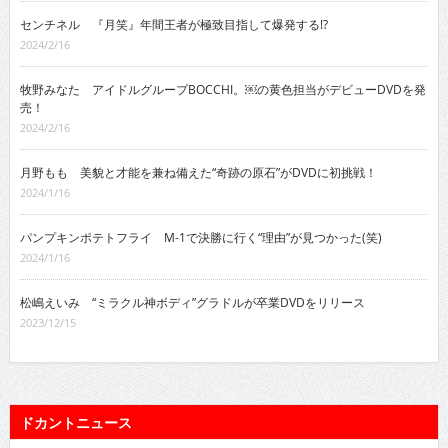
センチネル 『月笑』年間王者が極致目指して爆発する!?
2024/2/16
牧野みなた アイドルグループBOCCHI。￼の黄色担当がデビューDVDを発
売！
2024/2/16
月野もも 美貌と才能を兼ね備えた“奇跡の原石”がDVDに初挑戦！
2024/1/16
パンプキンポテトフライ M-1で決勝に行く“理由”が見つかった(笑)
2024/1/16
松嶋えいみ “ミラクル神ボディ”グラドルが卒業DVDをリリース
2023/12/15
ドカントニュース