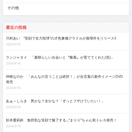
その他
最近の投稿
川村あい “笑顔で全力投球”の才色兼備グラドルが復帰作をリリース!!
2024/5/16
ランジャタイ 「素晴らしい出会いと〝癒着〟が育ててくれた(笑)」
2024/4/16
仲根なのか 「みんなの言うことは絶対！」が合言葉の新作イメージDVD
発売
2024/4/16
あぁ～しらき 男かな？女かな？「ずっとフザけていたい！」
2024/3/16
杉本愛莉鈴 無邪気な笑顔で魅了する…“まりり”ちゃん初トレカ発売！
2024/3/16