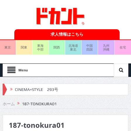
求人情報はこちら
東海
北海道
中国
九州
東京
関東
関西
在宅
中部
東北
四国
沖縄
Menu
CINEMA×STYLE 293号
CINEMA×STYLE 292号
ホーム
187-TONOKURA01
CINEMA×STYLE 291号
187-tonokura01
CINEMA×STYLE 290号