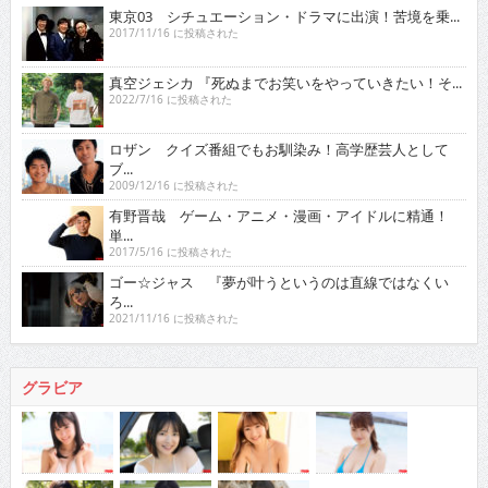
東京03 シチュエーション・ドラマに出演！苦境を乗...
2017/11/16 に投稿された
真空ジェシカ 『死ぬまでお笑いをやっていきたい！そ...
2022/7/16 に投稿された
ロザン クイズ番組でもお馴染み！高学歴芸人として
ブ...
2009/12/16 に投稿された
有野晋哉 ゲーム・アニメ・漫画・アイドルに精通！
単...
2017/5/16 に投稿された
ゴー☆ジャス 『夢が叶うというのは直線ではなくい
ろ...
2021/11/16 に投稿された
グラビア