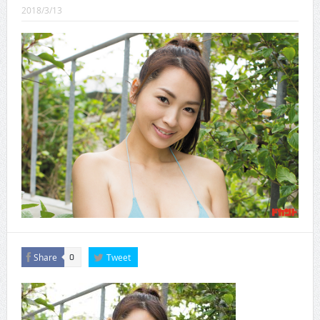
CINEMA×STYLE 289号
2018/3/13
CINEMA×STYLE 288号
CINEMA×STYLE 287号
CINEMA×STYLE 286号
CINEMA×STYLE 285号
CINEMA×STYLE 294号
Share
Tweet
0