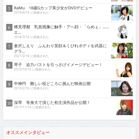
RaMu 18歳Gカップ美少女がDVDデビュー
2016/4/16 に投稿された
稀見理都 乳首残像に触手・アヘ顔・「らめぇ」……
エ...
2018/3/16 に投稿された
倉沢しえり ふんわり笑顔＆くびれボディを武器に
グラ...
2021/2/16 に投稿された
琴子 迫力バストを引っさげイメージデビュー！
2015/10/16 に投稿された
中神円 難しい役どころに挑んだ映画公開
2019/2/16 に投稿された
深琴 等身大で演じた初主演作品が公開！
2017/11/16 に投稿された
オススメインタビュー