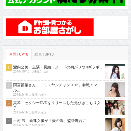
月間TOP10
総合TOP10
瀧内公美 主演・長編・ヌードの初が３つ!!!ギラギ...
2014/10/16 に投稿された
雨宮留菜さん 「ミスヤンチャン2016」参戦！マ
ル...
2016/5/16 に投稿された
真琴 セクシーDVDをリリースした元ひきこもり女
子...
2013/4/16 に投稿された
土村 芳 新進女優が「愛の渦」監督舞台に
2014/7/16 に投稿された