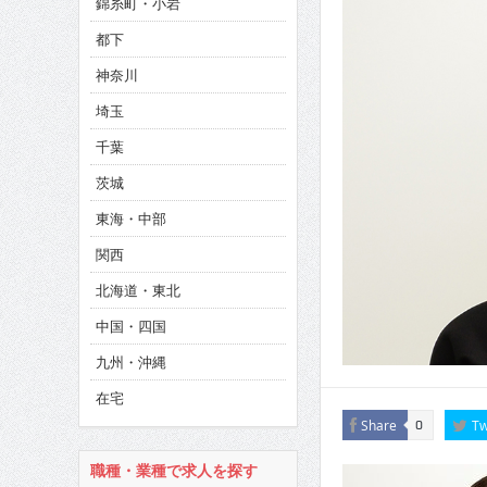
錦糸町・小岩
CINEMA×STYLE 286号
都下
CINEMA×STYLE 285号
神奈川
CINEMA×STYLE 294号
埼玉
千葉
茨城
東海・中部
関西
北海道・東北
中国・四国
九州・沖縄
在宅
Share
Tw
0
職種・業種で求人を探す