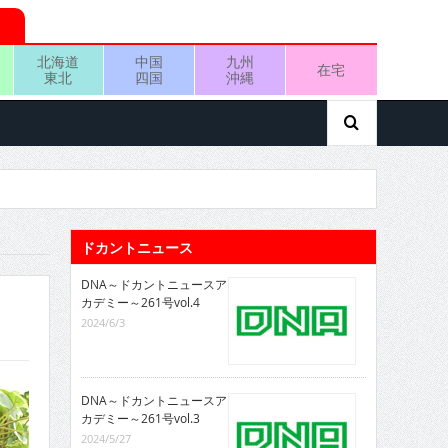
北海道
中国
九州
在宅
東北
四国
沖縄
ドカントニュース
DNA～ドカントニュースア
カデミー～261号vol.4
2024/6/3
DNA～ドカントニュースア
カデミー～261号vol.3
2024/5/27