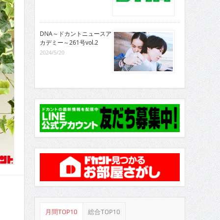
DNA～ドカントニュースア
カデミー～261号vol.2
2024/5/20
月間TOP10
総合TOP10