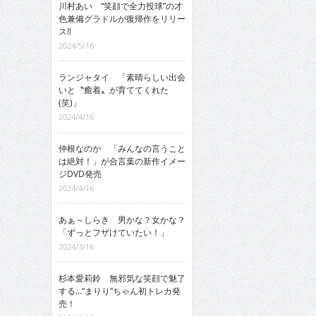
川村あい “笑顔で全力投球”の才
色兼備グラドルが復帰作をリリー
ス!!
2024/5/16
ランジャタイ 「素晴らしい出会
いと〝癒着〟が育ててくれた
(笑)」
2024/4/16
仲根なのか 「みんなの言うこと
は絶対！」が合言葉の新作イメー
ジDVD発売
2024/4/16
あぁ～しらき 男かな？女かな？
「ずっとフザけていたい！」
2024/3/16
杉本愛莉鈴 無邪気な笑顔で魅了
する…“まりり”ちゃん初トレカ発
売！