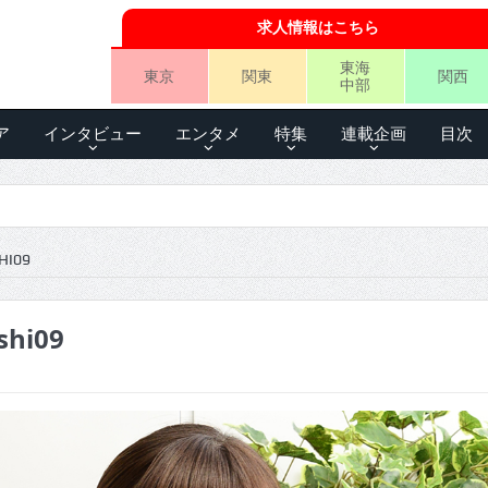
求人情報はこちら
東海
東京
関東
関西
中部
ア
インタビュー
エンタメ
特集
連載企画
目次
HI09
shi09