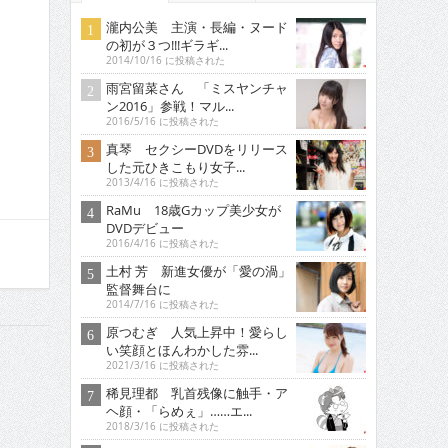
瀧内公美 主演・長編・ヌード
の初が３つ!!!ギラギ...
2014/10/16 に投稿された
雨宮留菜さん 「ミスヤンチャ
ン2016」参戦！マル...
2016/5/16 に投稿された
真琴 セクシーDVDをリリース
した元ひきこもり女子...
2013/4/16 に投稿された
RaMu 18歳Gカップ美少女が
DVDデビュー
2016/4/16 に投稿された
土村 芳 新進女優が「愛の渦」
監督舞台に
2014/7/16 に投稿された
原つむぎ 人気上昇中！愛らし
い笑顔とほんわかした雰...
2021/3/16 に投稿された
稀見理都 乳首残像に触手・ア
ヘ顔・「らめぇ」……エ...
2018/3/16 に投稿された