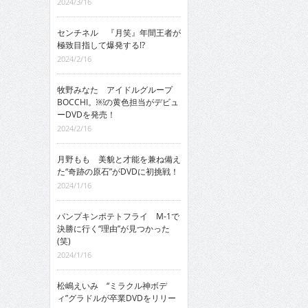
2024/3/16
センチネル 『月笑』年間王者が
極致目指して爆発する!?
2024/2/16
牧野みなた アイドルグループ
BOCCHI。￼の黄色担当がデビュ
ーDVDを発売！
2024/2/16
月野もも 美貌と才能を兼ね備え
た“奇跡の原石”がDVDに初挑戦！
2024/1/16
パンプキンポテトフライ M-1で
決勝に行く“理由”が見つかった
(笑)
2024/1/16
松嶋えいみ “ミラクル神ボデ
ィ”グラドルが卒業DVDをリリー