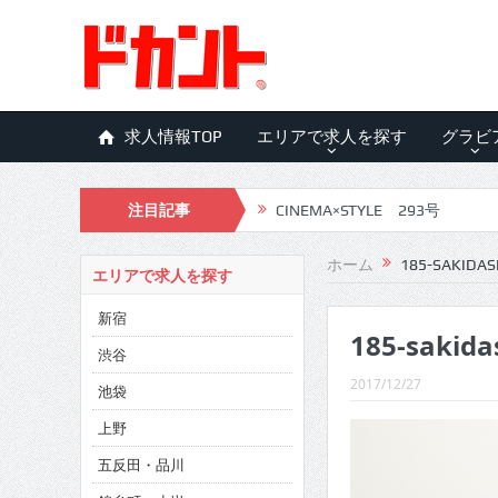
求人情報TOP
エリアで求人を探す
グラビ
注目記事
CINEMA×STYLE 293号
CINEMA×STYLE 292号
ホーム
185-SAKIDAS
エリアで求人を探す
CINEMA×STYLE 291号
新宿
185-sakida
CINEMA×STYLE 290号
渋谷
CINEMA×STYLE 289号
2017/12/27
池袋
CINEMA×STYLE 288号
上野
五反田・品川
CINEMA×STYLE 287号