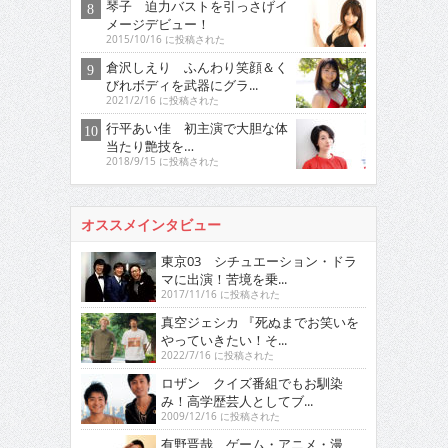
琴子 迫力バストを引っさげイ
メージデビュー！
2015/10/16 に投稿された
倉沢しえり ふんわり笑顔＆く
びれボディを武器にグラ...
2021/2/16 に投稿された
行平あい佳 初主演で大胆な体
当たり艶技を…
2018/9/15 に投稿された
オススメインタビュー
東京03 シチュエーション・ドラ
マに出演！苦境を乗...
2017/11/16 に投稿された
真空ジェシカ 『死ぬまでお笑いを
やっていきたい！そ...
2022/7/16 に投稿された
ロザン クイズ番組でもお馴染
み！高学歴芸人としてブ...
2009/12/16 に投稿された
有野晋哉 ゲーム・アニメ・漫