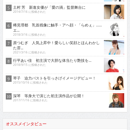
土村 芳 新進女優が「愛の渦」監督舞台に
2014/7/16 に投稿された
稀見理都 乳首残像に触手・アヘ顔・「らめぇ」……
エ...
2018/3/16 に投稿された
原つむぎ 人気上昇中！愛らしい笑顔とほんわかし
た雰...
2021/3/16 に投稿された
行平あい佳 初主演で大胆な体当たり艶技を…
2018/9/15 に投稿された
琴子 迫力バストを引っさげイメージデビュー！
2015/10/16 に投稿された
深琴 等身大で演じた初主演作品が公開！
2017/11/16 に投稿された
オススメインタビュー