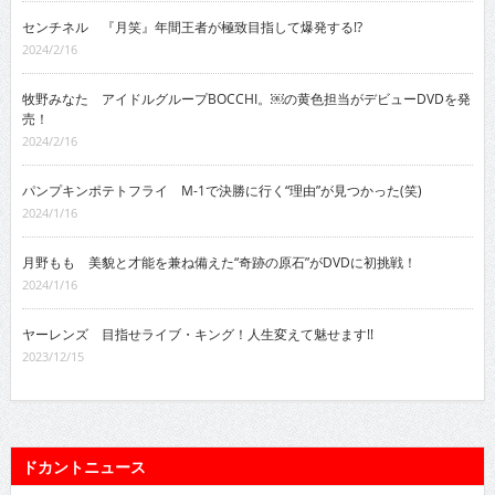
センチネル 『月笑』年間王者が極致目指して爆発する!?
2024/2/16
牧野みなた アイドルグループBOCCHI。￼の黄色担当がデビューDVDを発
売！
2024/2/16
パンプキンポテトフライ M-1で決勝に行く“理由”が見つかった(笑)
2024/1/16
月野もも 美貌と才能を兼ね備えた“奇跡の原石”がDVDに初挑戦！
2024/1/16
ヤーレンズ 目指せライブ・キング！人生変えて魅せます!!
2023/12/15
ドカントニュース