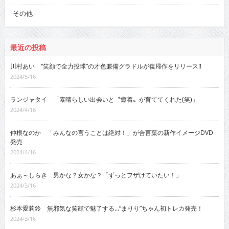
その他
最近の投稿
川村あい “笑顔で全力投球”の才色兼備グラドルが復帰作をリリース!!
2024/5/16
ランジャタイ 「素晴らしい出会いと〝癒着〟が育ててくれた(笑)」
2024/4/16
仲根なのか 「みんなの言うことは絶対！」が合言葉の新作イメージDVD
発売
2024/4/16
あぁ～しらき 男かな？女かな？「ずっとフザけていたい！」
2024/3/16
杉本愛莉鈴 無邪気な笑顔で魅了する…“まりり”ちゃん初トレカ発売！
2024/3/16