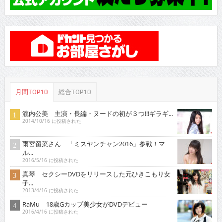
月間TOP10
総合TOP10
瀧内公美 主演・長編・ヌードの初が３つ!!!ギラギ...
2014/10/16 に投稿された
雨宮留菜さん 「ミスヤンチャン2016」参戦！マ
ル...
2016/5/16 に投稿された
真琴 セクシーDVDをリリースした元ひきこもり女
子...
2013/4/16 に投稿された
RaMu 18歳Gカップ美少女がDVDデビュー
2016/4/16 に投稿された