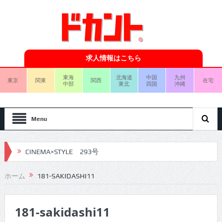
求人情報はこちら
東海
北海道
中国
九州
東京
関東
関西
在宅
中部
東北
四国
沖縄
Menu
CINEMA×STYLE 293号
CINEMA×STYLE 292号
ホーム
181-SAKIDASHI11
CINEMA×STYLE 291号
181-sakidashi11
CINEMA×STYLE 290号