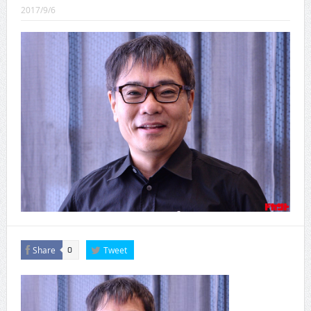
CINEMA×STYLE 289号
2017/9/6
CINEMA×STYLE 288号
CINEMA×STYLE 287号
CINEMA×STYLE 286号
CINEMA×STYLE 285号
CINEMA×STYLE 294号
Share
Tweet
0