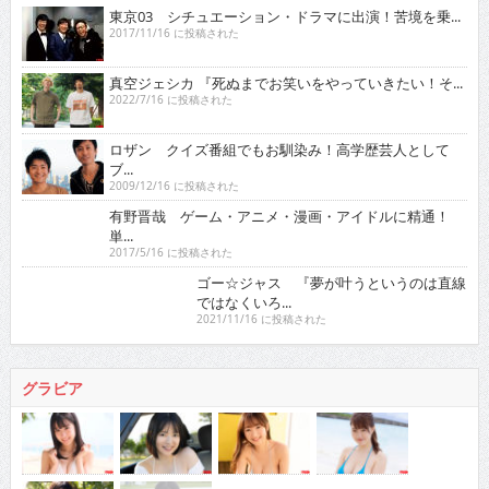
東京03 シチュエーション・ドラマに出演！苦境を乗...
2017/11/16 に投稿された
真空ジェシカ 『死ぬまでお笑いをやっていきたい！そ...
2022/7/16 に投稿された
ロザン クイズ番組でもお馴染み！高学歴芸人として
ブ...
2009/12/16 に投稿された
有野晋哉 ゲーム・アニメ・漫画・アイドルに精通！
単...
2017/5/16 に投稿された
ゴー☆ジャス 『夢が叶うというのは直線ではなくい
ろ...
2021/11/16 に投稿された
グラビア