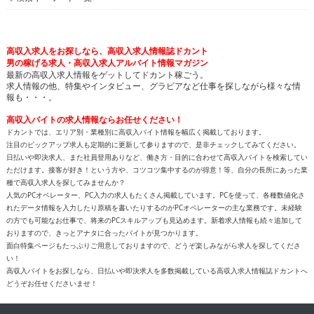
高収入求人をお探しなら、高収入求人情報誌ドカント
男の稼げる求人・高収入求人アルバイト情報マガジン
最新の高収入求人情報をゲットしてドカント稼ごう。
求人情報の他、特集やインタビュー、グラビアなど仕事を探しながら様々な情
報も・・・。
高収入バイトの求人情報ならお任せください！
ドカントでは、エリア別・業種別に高収入バイト情報を幅広く掲載しております。
注目のピックアップ求人も定期的に更新して参りますので、是非チェックしてみてください。
日払いや即決求人、また社員登用ありなど、働き方・目的に合わせて高収入バイトを検索してい
ただけます。接客が好き！という方や、コツコツ集中するのが得意！等、自分の長所にあった業
種で高収入求人を探してみませんか？
人気のPCオペレーター、PC入力の求人もたくさん掲載しています。PCを使って、各種数値化さ
れたデータ情報を入力したり原稿を書いたりするのがPCオペレーターの主な業務です。未経験
の方でも可能なお仕事で、将来のPCスキルアップも見込めます。新着求人情報も続々追加して
おりますので、きっとアナタに合ったバイトが見つかります。
面白特集ページもたっぷりご用意しておりますので、どうぞ楽しみながら求人を探してくださ
い！
高収入バイトをお探しなら、日払いや即決求人を多数掲載している高収入求人情報誌ドカントへ
どうぞお任せくださいませ！