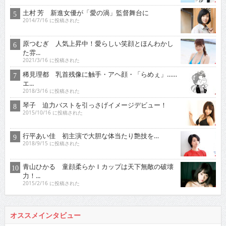
土村 芳 新進女優が「愛の渦」監督舞台に
2014/7/16 に投稿された
原つむぎ 人気上昇中！愛らしい笑顔とほんわかし
た雰...
2021/3/16 に投稿された
稀見理都 乳首残像に触手・アヘ顔・「らめぇ」……
エ...
2018/3/16 に投稿された
琴子 迫力バストを引っさげイメージデビュー！
2015/10/16 に投稿された
行平あい佳 初主演で大胆な体当たり艶技を…
2018/9/15 に投稿された
青山ひかる 童顔柔らかＩカップは天下無敵の破壊
力！...
2015/2/16 に投稿された
オススメインタビュー