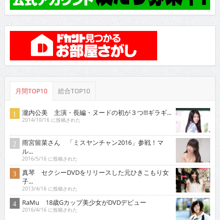
月間TOP10
総合TOP10
瀧内公美 主演・長編・ヌードの初が３つ!!!ギラギ...
2014/10/16 に投稿された
雨宮留菜さん 「ミスヤンチャン2016」参戦！マ
ル...
2016/5/16 に投稿された
真琴 セクシーDVDをリリースした元ひきこもり女
子...
2013/4/16 に投稿された
RaMu 18歳Gカップ美少女がDVDデビュー
2016/4/16 に投稿された