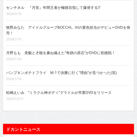
センチネル 『月笑』年間王者が極致目指して爆発する!?
2024/2/16
牧野みなた アイドルグループBOCCHI。￼の黄色担当がデビューDVDを発
売！
2024/2/16
月野もも 美貌と才能を兼ね備えた“奇跡の原石”がDVDに初挑戦！
2024/1/16
パンプキンポテトフライ M-1で決勝に行く“理由”が見つかった(笑)
2024/1/16
松嶋えいみ “ミラクル神ボディ”グラドルが卒業DVDをリリース
2023/12/15
ドカントニュース