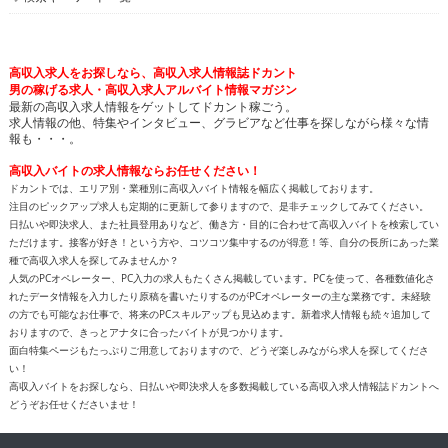
高収入求人をお探しなら、高収入求人情報誌ドカント
男の稼げる求人・高収入求人アルバイト情報マガジン
最新の高収入求人情報をゲットしてドカント稼ごう。
求人情報の他、特集やインタビュー、グラビアなど仕事を探しながら様々な情
報も・・・。
高収入バイトの求人情報ならお任せください！
ドカントでは、エリア別・業種別に高収入バイト情報を幅広く掲載しております。
注目のピックアップ求人も定期的に更新して参りますので、是非チェックしてみてください。
日払いや即決求人、また社員登用ありなど、働き方・目的に合わせて高収入バイトを検索してい
ただけます。接客が好き！という方や、コツコツ集中するのが得意！等、自分の長所にあった業
種で高収入求人を探してみませんか？
人気のPCオペレーター、PC入力の求人もたくさん掲載しています。PCを使って、各種数値化さ
れたデータ情報を入力したり原稿を書いたりするのがPCオペレーターの主な業務です。未経験
の方でも可能なお仕事で、将来のPCスキルアップも見込めます。新着求人情報も続々追加して
おりますので、きっとアナタに合ったバイトが見つかります。
面白特集ページもたっぷりご用意しておりますので、どうぞ楽しみながら求人を探してくださ
い！
高収入バイトをお探しなら、日払いや即決求人を多数掲載している高収入求人情報誌ドカントへ
どうぞお任せくださいませ！