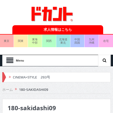
求人情報はこちら
東海
北海道
中国
九州
東京
関東
関西
在宅
中部
東北
四国
沖縄
Menu
CINEMA×STYLE 293号
CINEMA×STYLE 292号
ホーム
180-SAKIDASHI09
CINEMA×STYLE 291号
180-sakidashi09
CINEMA×STYLE 290号