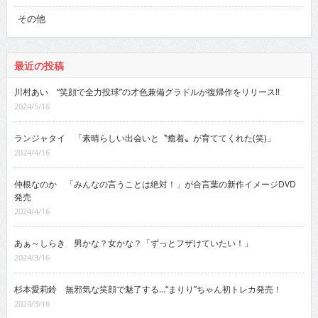
その他
最近の投稿
川村あい “笑顔で全力投球”の才色兼備グラドルが復帰作をリリース!!
2024/5/16
ランジャタイ 「素晴らしい出会いと〝癒着〟が育ててくれた(笑)」
2024/4/16
仲根なのか 「みんなの言うことは絶対！」が合言葉の新作イメージDVD
発売
2024/4/16
あぁ～しらき 男かな？女かな？「ずっとフザけていたい！」
2024/3/16
杉本愛莉鈴 無邪気な笑顔で魅了する…“まりり”ちゃん初トレカ発売！
2024/3/16