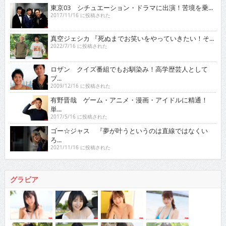
東京03 シチュエーション・ドラマに出演！苦境を乗...
2017/11/16 に投稿された
真空ジェシカ 『死ぬまでお笑いをやっていきたい！そ...
2022/7/16 に投稿された
ロザン クイズ番組でもお馴染み！高学歴芸人として
ブ...
2009/12/16 に投稿された
有野晋哉 ゲーム・アニメ・漫画・アイドルに精通！
単...
2017/5/16 に投稿された
ゴー☆ジャス 『夢が叶うというのは直線ではなくい
ろ...
2021/11/16 に投稿された
グラビア