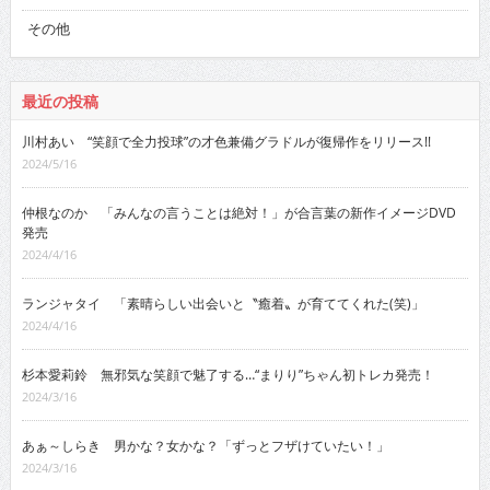
その他
最近の投稿
川村あい “笑顔で全力投球”の才色兼備グラドルが復帰作をリリース!!
2024/5/16
仲根なのか 「みんなの言うことは絶対！」が合言葉の新作イメージDVD
発売
2024/4/16
ランジャタイ 「素晴らしい出会いと〝癒着〟が育ててくれた(笑)」
2024/4/16
杉本愛莉鈴 無邪気な笑顔で魅了する…“まりり”ちゃん初トレカ発売！
2024/3/16
あぁ～しらき 男かな？女かな？「ずっとフザけていたい！」
2024/3/16