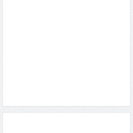
月間TOP10
総合TOP10
瀧内公美 主演・長編・ヌードの初が３つ!!!ギラギ...
2014/10/16 に投稿された
雨宮留菜さん 「ミスヤンチャン2016」参戦！マ
ル...
2016/5/16 に投稿された
真琴 セクシーDVDをリリースした元ひきこもり女
子...
2013/4/16 に投稿された