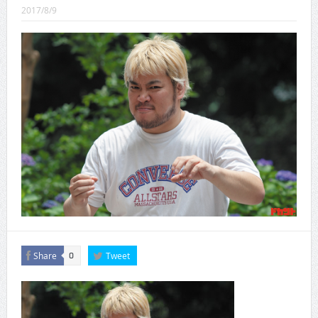
CINEMA×STYLE 289号
2017/8/9
CINEMA×STYLE 288号
CINEMA×STYLE 287号
CINEMA×STYLE 286号
CINEMA×STYLE 285号
CINEMA×STYLE 294号
Share
Tweet
0