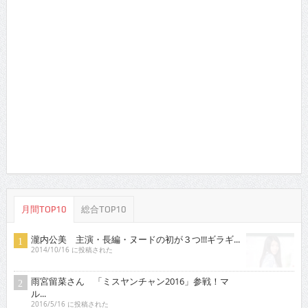
RaMu 18歳Gカップ美少女がDVDデビュー
2016/4/16 に投稿された
土村 芳 新進女優が「愛の渦」監督舞台に
2014/7/16 に投稿された
稀見理都 乳首残像に触手・アヘ顔・「らめぇ」……
エ...
2018/3/16 に投稿された
原つむぎ 人気上昇中！愛らしい笑顔とほんわかし
た雰...
2021/3/16 に投稿された
行平あい佳 初主演で大胆な体当たり艶技を…
2018/9/15 に投稿された
琴子 迫力バストを引っさげイメージデビュー！