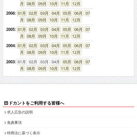
求人情報掲載について
お問い合わせ
ドカント本サイト以外にこちらも
ドカント公式 X(旧Twitter)
ドカント公式 Instagram
検索キーワード一覧
高収入求人をお探しなら、高収入求人情報誌ドカント
男の稼げる求人・高収入求人アルバイト情報マガジン
最新の高収入求人情報をゲットしてドカント稼ごう。
求人情報の他、特集やインタビュー、グラビアなど仕事を探しながら様々な情
報も・・・。
高収入バイトの求人情報ならお任せください！
ドカントでは、エリア別・業種別に高収入バイト情報を幅広く掲載しております。
注目のピックアップ求人も定期的に更新して参りますので、是非チェックしてみてください。