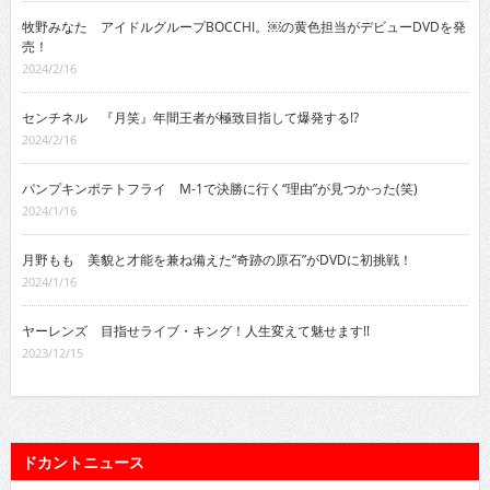
牧野みなた アイドルグループBOCCHI。￼の黄色担当がデビューDVDを発
売！
2024/2/16
センチネル 『月笑』年間王者が極致目指して爆発する!?
2024/2/16
パンプキンポテトフライ M-1で決勝に行く“理由”が見つかった(笑)
2024/1/16
月野もも 美貌と才能を兼ね備えた“奇跡の原石”がDVDに初挑戦！
2024/1/16
ヤーレンズ 目指せライブ・キング！人生変えて魅せます!!
2023/12/15
ドカントニュース