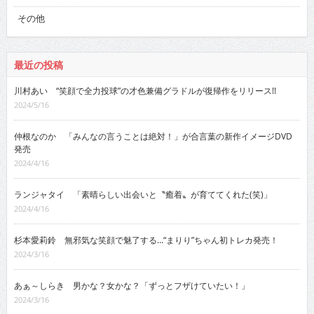
その他
最近の投稿
川村あい “笑顔で全力投球”の才色兼備グラドルが復帰作をリリース!!
2024/5/16
仲根なのか 「みんなの言うことは絶対！」が合言葉の新作イメージDVD
発売
2024/4/16
ランジャタイ 「素晴らしい出会いと〝癒着〟が育ててくれた(笑)」
2024/4/16
杉本愛莉鈴 無邪気な笑顔で魅了する…“まりり”ちゃん初トレカ発売！
2024/3/16
あぁ～しらき 男かな？女かな？「ずっとフザけていたい！」
2024/3/16