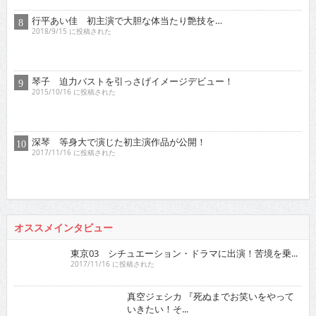
メ・漫画・ア
イドルに精
通！単...
2017/5/16 に投稿された
ゴー☆ジャス 『夢が叶うというのは直線ではなくいろ...
2021/11/16 に投稿された
グラビア
人気の検索ワード
徳江かな