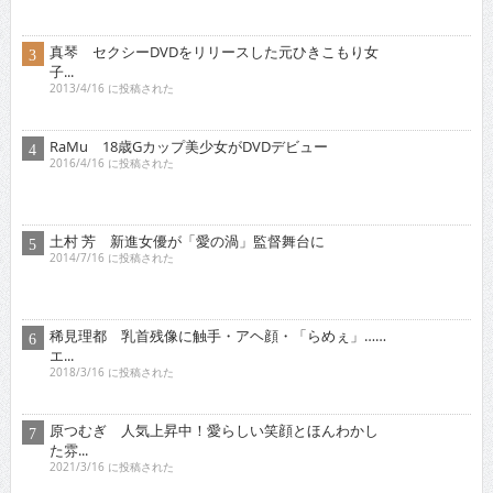
2015/10/16 に投稿された
深琴 等身大で演じた初主演作品が公開！
2017/11/16 に投稿された
オススメインタビュー
東京03 シチュエーション・ドラマに出演！苦境を乗...
2017/11/16 に投稿された
真空ジェシカ 『死ぬまでお笑いをやって
いきたい！そ...
2022/7/16 に投稿された
ロザン クイズ番組でもお
馴染み！高学歴芸人として
ブ...
2009/12/16 に投稿された
有野晋哉 ゲ
ーム・アニ