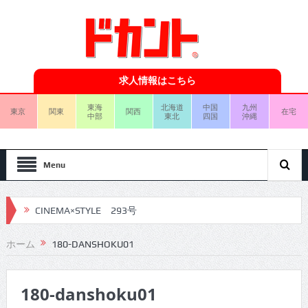
求人情報はこちら
東海
北海道
中国
九州
東京
関東
関西
在宅
中部
東北
四国
沖縄
Menu
CINEMA×STYLE 293号
CINEMA×STYLE 292号
ホーム
180-DANSHOKU01
CINEMA×STYLE 291号
180-danshoku01
CINEMA×STYLE 290号