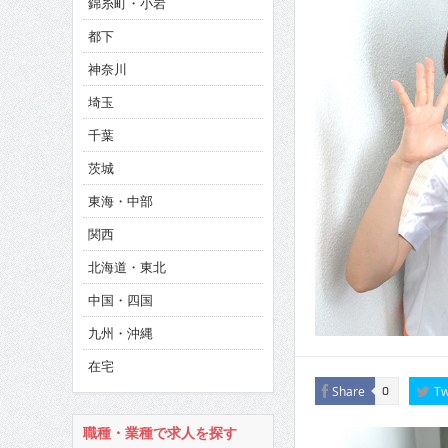
錦糸町・小岩
CINEMA×STYLE 285号
都下
CINEMA×STYLE 294号
神奈川
埼玉
千葉
茨城
東海・中部
関西
北海道・東北
中国・四国
九州・沖縄
在宅
Share
Tw
0
職種・業種で求人を探す