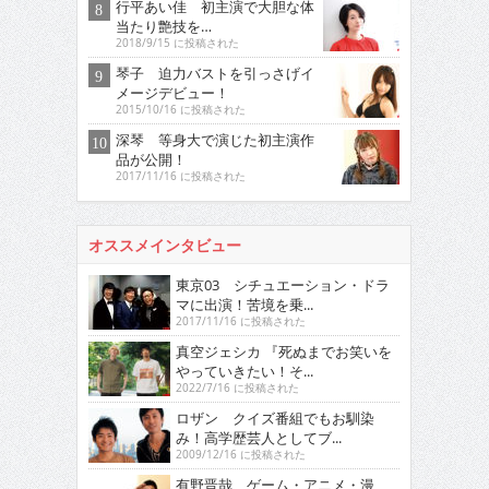
行平あい佳 初主演で大胆な体
当たり艶技を…
2018/9/15 に投稿された
琴子 迫力バストを引っさげイ
メージデビュー！
2015/10/16 に投稿された
深琴 等身大で演じた初主演作
品が公開！
2017/11/16 に投稿された
オススメインタビュー
東京03 シチュエーション・ドラ
マに出演！苦境を乗...
2017/11/16 に投稿された
真空ジェシカ 『死ぬまでお笑いを
やっていきたい！そ...
2022/7/16 に投稿された
ロザン クイズ番組でもお馴染
み！高学歴芸人としてブ...
2009/12/16 に投稿された
有野晋哉 ゲーム・アニメ・漫