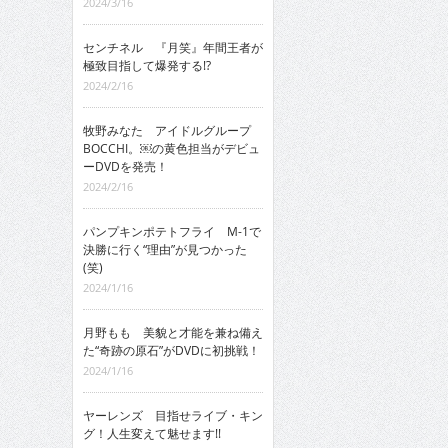
2024/3/16
センチネル 『月笑』年間王者が
極致目指して爆発する!?
2024/2/16
牧野みなた アイドルグループ
BOCCHI。￼の黄色担当がデビュ
ーDVDを発売！
2024/2/16
パンプキンポテトフライ M-1で
決勝に行く“理由”が見つかった
(笑)
2024/1/16
月野もも 美貌と才能を兼ね備え
た“奇跡の原石”がDVDに初挑戦！
2024/1/16
ヤーレンズ 目指せライブ・キン
グ！人生変えて魅せます!!