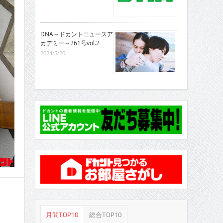
DNA～ドカントニュースア
カデミー～261号vol.2
2024/5/20
月間TOP10
総合TOP10