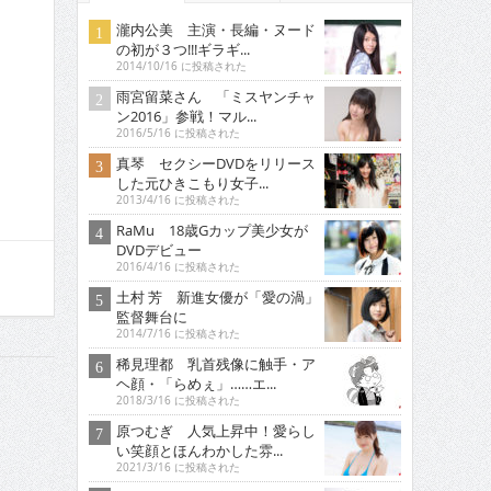
瀧内公美 主演・長編・ヌード
の初が３つ!!!ギラギ...
2014/10/16 に投稿された
雨宮留菜さん 「ミスヤンチャ
ン2016」参戦！マル...
2016/5/16 に投稿された
真琴 セクシーDVDをリリース
した元ひきこもり女子...
2013/4/16 に投稿された
RaMu 18歳Gカップ美少女が
DVDデビュー
2016/4/16 に投稿された
土村 芳 新進女優が「愛の渦」
監督舞台に
2014/7/16 に投稿された
稀見理都 乳首残像に触手・ア
ヘ顔・「らめぇ」……エ...
2018/3/16 に投稿された
原つむぎ 人気上昇中！愛らし
い笑顔とほんわかした雰...
2021/3/16 に投稿された