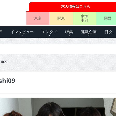
求人情報はこちら
東海
東京
関東
関西
中部
ア
インタビュー
エンタメ
特集
連載企画
目次
HI09
shi09