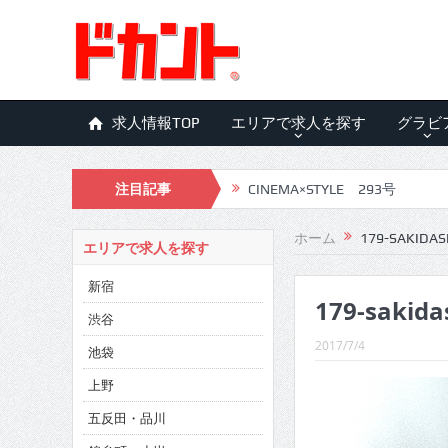
求人情報TOP
エリアで求人を探す
グラビ
CINEMA×STYLE 293号
注目記事
CINEMA×STYLE 292号
ホーム
179-SAKIDAS
エリアで求人を探す
CINEMA×STYLE 291号
新宿
CINEMA×STYLE 290号
179-sakida
渋谷
CINEMA×STYLE 289号
2017/7/4
池袋
CINEMA×STYLE 288号
上野
CINEMA×STYLE 287号
五反田・品川
CINEMA×STYLE 286号