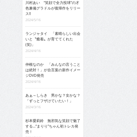
川村あい “笑顔で全力投球”の才
色兼備グラドルが復帰作をリリー
ス!!
2024/5/16
ランジャタイ 「素晴らしい出会
いと〝癒着〟が育ててくれた
(笑)」
2024/4/16
仲根なのか 「みんなの言うこと
は絶対！」が合言葉の新作イメー
ジDVD発売
2024/4/16
あぁ～しらき 男かな？女かな？
「ずっとフザけていたい！」
2024/3/16
杉本愛莉鈴 無邪気な笑顔で魅了
する…“まりり”ちゃん初トレカ発
売！