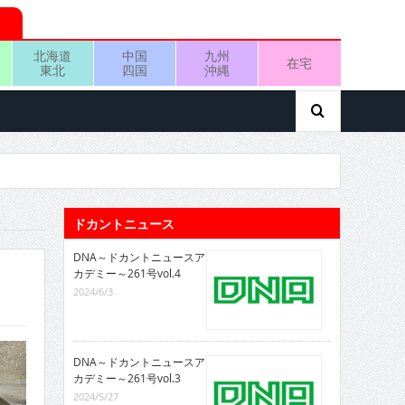
北海道
中国
九州
在宅
東北
四国
沖縄
ドカントニュース
DNA～ドカントニュースア
カデミー～261号vol.4
2024/6/3
DNA～ドカントニュースア
カデミー～261号vol.3
2024/5/27