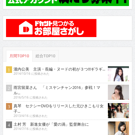
月間TOP10
総合TOP10
瀧内公美 主演・長編・ヌードの初が３つ!!!ギラギ...
2014/10/16 に投稿された
雨宮留菜さん 「ミスヤンチャン2016」参戦！マ
ル...
2016/5/16 に投稿された
真琴 セクシーDVDをリリースした元ひきこもり女
子...
2013/4/16 に投稿された
土村 芳 新進女優が「愛の渦」監督舞台に
2014/7/16 に投稿された