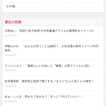
その他
最近の投稿
川村あい “笑顔で全力投球”の才色兼備グラドルが復帰作をリリース!!
2024/5/16
仲根なのか 「みんなの言うことは絶対！」が合言葉の新作イメージDVD
発売
2024/4/16
ランジャタイ 「素晴らしい出会いと〝癒着〟が育ててくれた(笑)」
2024/4/16
杉本愛莉鈴 無邪気な笑顔で魅了する…“まりり”ちゃん初トレカ発売！
2024/3/16
あぁ～しらき 男かな？女かな？「ずっとフザけていたい！」
2024/3/16