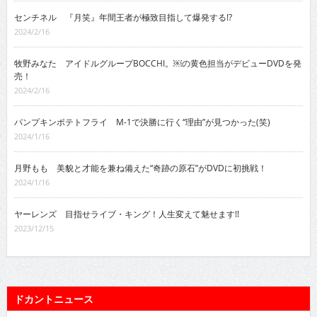
センチネル 『月笑』年間王者が極致目指して爆発する!?
2024/2/16
牧野みなた アイドルグループBOCCHI。￼の黄色担当がデビューDVDを発
売！
2024/2/16
パンプキンポテトフライ M-1で決勝に行く“理由”が見つかった(笑)
2024/1/16
月野もも 美貌と才能を兼ね備えた“奇跡の原石”がDVDに初挑戦！
2024/1/16
ヤーレンズ 目指せライブ・キング！人生変えて魅せます!!
2023/12/15
ドカントニュース