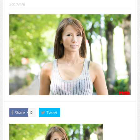
CINEMA×STYLE 289号
2017/6/6
CINEMA×STYLE 288号
CINEMA×STYLE 287号
CINEMA×STYLE 286号
CINEMA×STYLE 285号
CINEMA×STYLE 294号
Share
Tweet
0