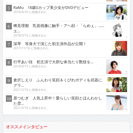
RaMu 18歳Gカップ美少女がDVDデビュー
2016/4/16 に投稿された
稀見理都 乳首残像に触手・アヘ顔・「らめぇ」……
エ...
2018/3/16 に投稿された
深琴 等身大で演じた初主演作品が公開！
2017/11/16 に投稿された
行平あい佳 初主演で大胆な体当たり艶技を…
2018/9/15 に投稿された
倉沢しえり ふんわり笑顔＆くびれボディを武器に
グラ...
2021/2/16 に投稿された
原つむぎ 人気上昇中！愛らしい笑顔とほんわかし
た雰...
2021/3/16 に投稿された
オススメインタビュー