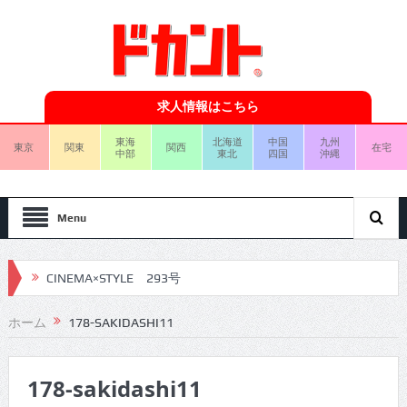
求人情報はこちら
東海
北海道
中国
九州
東京
関東
関西
在宅
中部
東北
四国
沖縄
Menu
CINEMA×STYLE 293号
CINEMA×STYLE 292号
ホーム
178-SAKIDASHI11
CINEMA×STYLE 291号
178-sakidashi11
CINEMA×STYLE 290号