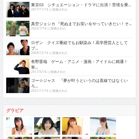
東京03 シチュエーション・ドラマに出演！苦境を乗...
2017/11/16 に投稿された
真空ジェシカ 『死ぬまでお笑いをやっていきたい！そ...
2022/7/16 に投稿された
ロザン クイズ番組でもお馴染み！高学歴芸人として
ブ...
2009/12/16 に投稿された
有野晋哉 ゲーム・アニメ・漫画・アイドルに精通！
単...
2017/5/16 に投稿された
ゴー☆ジャス 『夢が叶うというのは直線ではなくい
ろ...
2021/11/16 に投稿された
グラビア