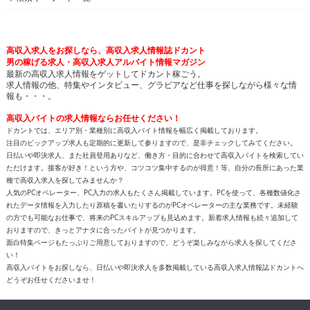
高収入求人をお探しなら、高収入求人情報誌ドカント
男の稼げる求人・高収入求人アルバイト情報マガジン
最新の高収入求人情報をゲットしてドカント稼ごう。
求人情報の他、特集やインタビュー、グラビアなど仕事を探しながら様々な情
報も・・・。
高収入バイトの求人情報ならお任せください！
ドカントでは、エリア別・業種別に高収入バイト情報を幅広く掲載しております。
注目のピックアップ求人も定期的に更新して参りますので、是非チェックしてみてください。
日払いや即決求人、また社員登用ありなど、働き方・目的に合わせて高収入バイトを検索してい
ただけます。接客が好き！という方や、コツコツ集中するのが得意！等、自分の長所にあった業
種で高収入求人を探してみませんか？
人気のPCオペレーター、PC入力の求人もたくさん掲載しています。PCを使って、各種数値化さ
れたデータ情報を入力したり原稿を書いたりするのがPCオペレーターの主な業務です。未経験
の方でも可能なお仕事で、将来のPCスキルアップも見込めます。新着求人情報も続々追加して
おりますので、きっとアナタに合ったバイトが見つかります。
面白特集ページもたっぷりご用意しておりますので、どうぞ楽しみながら求人を探してくださ
い！
高収入バイトをお探しなら、日払いや即決求人を多数掲載している高収入求人情報誌ドカントへ
どうぞお任せくださいませ！