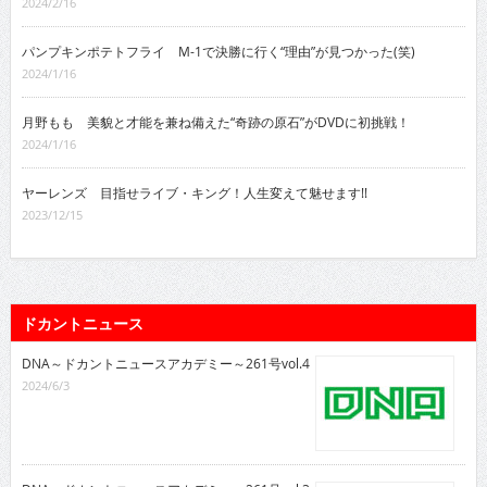
2024/2/16
パンプキンポテトフライ M-1で決勝に行く“理由”が見つかった(笑)
2024/1/16
月野もも 美貌と才能を兼ね備えた“奇跡の原石”がDVDに初挑戦！
2024/1/16
ヤーレンズ 目指せライブ・キング！人生変えて魅せます!!
2023/12/15
ドカントニュース
DNA～ドカントニュースアカデミー～261号vol.4
2024/6/3