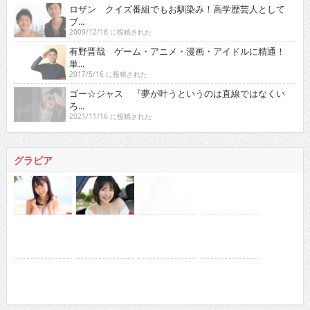
ロザン クイズ番組でもお馴染み！高学歴芸人として
ブ...
2009/12/16 に投稿された
有野晋哉 ゲーム・アニメ・漫画・アイドルに精通！
単...
2017/5/16 に投稿された
ゴー☆ジャス 『夢が叶うというのは直線ではなくい
ろ...
2021/11/16 に投稿された
グラビア