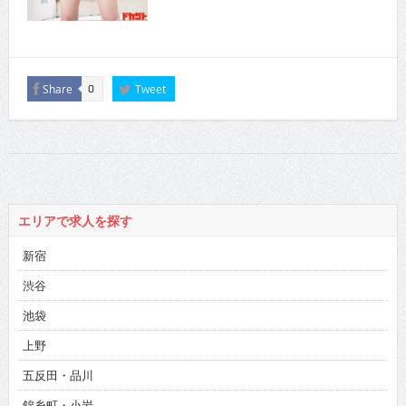
Share
Tweet
0
エリアで求人を探す
新宿
渋谷
池袋
上野
五反田・品川
錦糸町・小岩