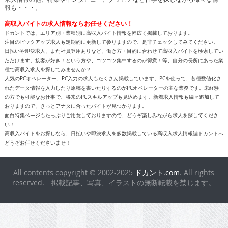
報も・・・。
高収入バイトの求人情報ならお任せください！
ドカントでは、エリア別・業種別に高収入バイト情報を幅広く掲載しております。
注目のピックアップ求人も定期的に更新して参りますので、是非チェックしてみてください。
日払いや即決求人、また社員登用ありなど、働き方・目的に合わせて高収入バイトを検索してい
ただけます。接客が好き！という方や、コツコツ集中するのが得意！等、自分の長所にあった業
種で高収入求人を探してみませんか？
人気のPCオペレーター、PC入力の求人もたくさん掲載しています。PCを使って、各種数値化さ
れたデータ情報を入力したり原稿を書いたりするのがPCオペレーターの主な業務です。未経験
の方でも可能なお仕事で、将来のPCスキルアップも見込めます。新着求人情報も続々追加して
おりますので、きっとアナタに合ったバイトが見つかります。
面白特集ページもたっぷりご用意しておりますので、どうぞ楽しみながら求人を探してくださ
い！
高収入バイトをお探しなら、日払いや即決求人を多数掲載している高収入求人情報誌ドカントへ
どうぞお任せくださいませ！
All contents copyright © 2002-2025
ドカント.com
. All rights
reserved. 掲載記事、写真、イラストの無断転載を禁じます。