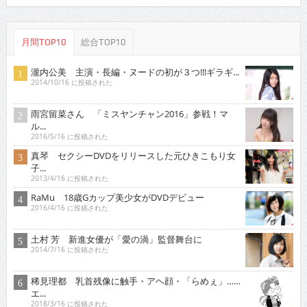
月間TOP10
総合TOP10
瀧内公美 主演・長編・ヌードの初が３つ!!!ギラギ...
2014/10/16 に投稿された
雨宮留菜さん 「ミスヤンチャン2016」参戦！マ
ル...
2016/5/16 に投稿された
真琴 セクシーDVDをリリースした元ひきこもり女
子...
2013/4/16 に投稿された
RaMu 18歳Gカップ美少女がDVDデビュー
2016/4/16 に投稿された
土村 芳 新進女優が「愛の渦」監督舞台に
2014/7/16 に投稿された
稀見理都 乳首残像に触手・アヘ顔・「らめぇ」……
エ...
2018/3/16 に投稿された