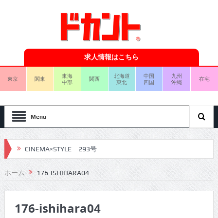
求人情報はこちら
東海
北海道
中国
九州
東京
関東
関西
在宅
中部
東北
四国
沖縄
Menu
CINEMA×STYLE 293号
CINEMA×STYLE 292号
ホーム
176-ISHIHARA04
CINEMA×STYLE 291号
176-ishihara04
CINEMA×STYLE 290号