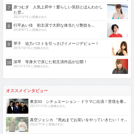
原つむぎ 人気上昇中！愛らしい笑顔とほんわかし
た雰...
2021/3/16 に投稿された
行平あい佳 初主演で大胆な体当たり艶技を…
2018/9/15 に投稿された
琴子 迫力バストを引っさげイメージデビュー！
2015/10/16 に投稿された
深琴 等身大で演じた初主演作品が公開！
2017/11/16 に投稿された
オススメインタビュー
東京03 シチュエーション・ドラマに出演！苦境を乗...
2017/11/16 に投稿された
真空ジェシカ 『死ぬまでお笑いをやっていきたい！そ...
2022/7/16 に投稿された