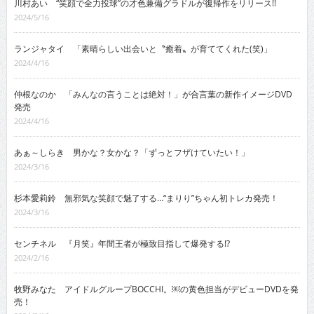
川村あい “笑顔で全力投球”の才色兼備グラドルが復帰作をリリース!!
2024/5/16
ランジャタイ 「素晴らしい出会いと〝癒着〟が育ててくれた(笑)」
2024/4/16
仲根なのか 「みんなの言うことは絶対！」が合言葉の新作イメージDVD
発売
2024/4/16
あぁ～しらき 男かな？女かな？「ずっとフザけていたい！」
2024/3/16
杉本愛莉鈴 無邪気な笑顔で魅了する…“まりり”ちゃん初トレカ発売！
2024/3/16
センチネル 『月笑』年間王者が極致目指して爆発する!?
2024/2/16
牧野みなた アイドルグループBOCCHI。￼の黄色担当がデビューDVDを発
売！