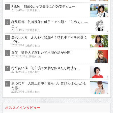
RaMu 18歳Gカップ美少女がDVDデビュー
2016/4/16 に投稿された
稀見理都 乳首残像に触手・アヘ顔・「らめぇ」……
エ...
2018/3/16 に投稿された
倉沢しえり ふんわり笑顔＆くびれボディを武器に
グラ...
2021/2/16 に投稿された
深琴 等身大で演じた初主演作品が公開！
2017/11/16 に投稿された
行平あい佳 初主演で大胆な体当たり艶技を…
2018/9/15 に投稿された
原つむぎ 人気上昇中！愛らしい笑顔とほんわかし
た雰...
2021/3/16 に投稿された
オススメインタビュー