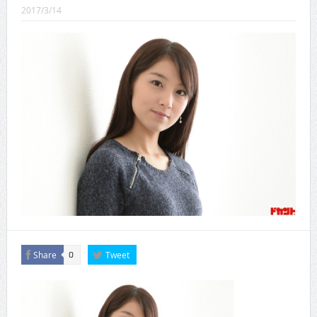
CINEMA×STYLE 289号
2017/3/14
CINEMA×STYLE 288号
CINEMA×STYLE 287号
CINEMA×STYLE 286号
CINEMA×STYLE 285号
CINEMA×STYLE 294号
Share
Tweet
0