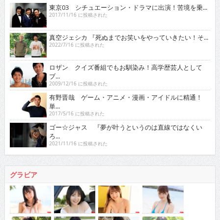
東京03 シチュエーション・ドラマに出演！苦境を乗...
2017/11/16 に投稿された
真空ジェシカ 『死ぬまでお笑いをやっていきたい！そ...
2022/7/16 に投稿された
ロザン クイズ番組でもお馴染み！高学歴芸人として
ブ...
2009/12/16 に投稿された
有野晋哉 ゲーム・アニメ・漫画・アイドルに精通！
単...
2017/5/16 に投稿された
ゴー☆ジャス 『夢が叶うというのは直線ではなくい
ろ...
2021/11/16 に投稿された
グラビア