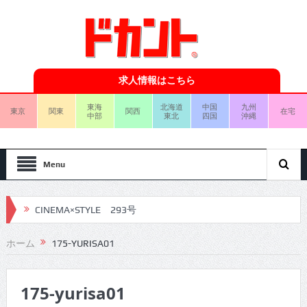
求人情報はこちら
東海
北海道
中国
九州
東京
関東
関西
在宅
中部
東北
四国
沖縄
Menu
CINEMA×STYLE 293号
CINEMA×STYLE 292号
ホーム
175-YURISA01
CINEMA×STYLE 291号
175-yurisa01
CINEMA×STYLE 290号