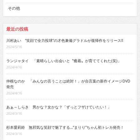
その他
最近の投稿
川村あい “笑顔で全力投球”の才色兼備グラドルが復帰作をリリース!!
2024/5/16
ランジャタイ 「素晴らしい出会いと〝癒着〟が育ててくれた(笑)」
2024/4/16
仲根なのか 「みんなの言うことは絶対！」が合言葉の新作イメージDVD
発売
2024/4/16
あぁ～しらき 男かな？女かな？「ずっとフザけていたい！」
2024/3/16
杉本愛莉鈴 無邪気な笑顔で魅了する…“まりり”ちゃん初トレカ発売！
2024/3/16