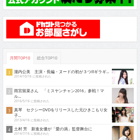
月間TOP10
総合TOP10
瀧内公美 主演・長編・ヌードの初が３つ!!!ギラギ...
2014/10/16 に投稿された
雨宮留菜さん 「ミスヤンチャン2016」参戦！マ
ル...
2016/5/16 に投稿された
真琴 セクシーDVDをリリースした元ひきこもり女
子...
2013/4/16 に投稿された
土村 芳 新進女優が「愛の渦」監督舞台に
2014/7/16 に投稿された