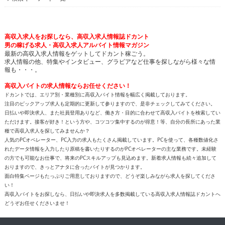
高収入求人をお探しなら、高収入求人情報誌ドカント
男の稼げる求人・高収入求人アルバイト情報マガジン
最新の高収入求人情報をゲットしてドカント稼ごう。
求人情報の他、特集やインタビュー、グラビアなど仕事を探しながら様々な情
報も・・・。
高収入バイトの求人情報ならお任せください！
ドカントでは、エリア別・業種別に高収入バイト情報を幅広く掲載しております。
注目のピックアップ求人も定期的に更新して参りますので、是非チェックしてみてください。
日払いや即決求人、また社員登用ありなど、働き方・目的に合わせて高収入バイトを検索してい
ただけます。接客が好き！という方や、コツコツ集中するのが得意！等、自分の長所にあった業
種で高収入求人を探してみませんか？
人気のPCオペレーター、PC入力の求人もたくさん掲載しています。PCを使って、各種数値化さ
れたデータ情報を入力したり原稿を書いたりするのがPCオペレーターの主な業務です。未経験
の方でも可能なお仕事で、将来のPCスキルアップも見込めます。新着求人情報も続々追加して
おりますので、きっとアナタに合ったバイトが見つかります。
面白特集ページもたっぷりご用意しておりますので、どうぞ楽しみながら求人を探してくださ
い！
高収入バイトをお探しなら、日払いや即決求人を多数掲載している高収入求人情報誌ドカントへ
どうぞお任せくださいませ！