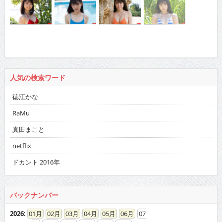
人気の検索ワード
徳江かな
RaMu
真田まこと
netflix
ドカント 2016年
バックナンバー
2026
:
01
02
03
04
05
06
07