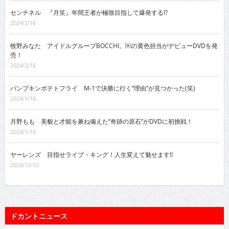
センチネル 『月笑』年間王者が極致目指して爆発する!?
2024/2/16
牧野みなた アイドルグループBOCCHI。￼の黄色担当がデビューDVDを発
売！
2024/2/16
パンプキンポテトフライ M-1で決勝に行く“理由”が見つかった(笑)
2024/1/16
月野もも 美貌と才能を兼ね備えた“奇跡の原石”がDVDに初挑戦！
2024/1/16
ヤーレンズ 目指せライブ・キング！人生変えて魅せます!!
2023/12/15
ドカントニュース