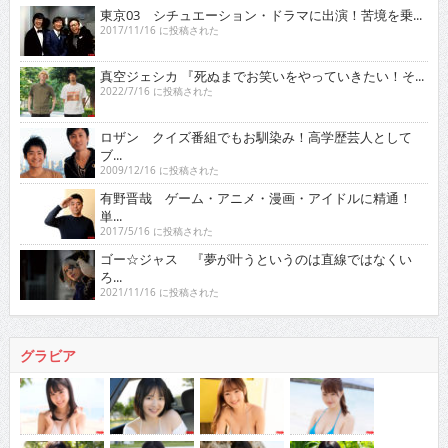
東京03 シチュエーション・ドラマに出演！苦境を乗...
2017/11/16 に投稿された
真空ジェシカ 『死ぬまでお笑いをやっていきたい！そ...
2022/7/16 に投稿された
ロザン クイズ番組でもお馴染み！高学歴芸人として
ブ...
2009/12/16 に投稿された
有野晋哉 ゲーム・アニメ・漫画・アイドルに精通！
単...
2017/5/16 に投稿された
ゴー☆ジャス 『夢が叶うというのは直線ではなくい
ろ...
2021/11/16 に投稿された
グラビア