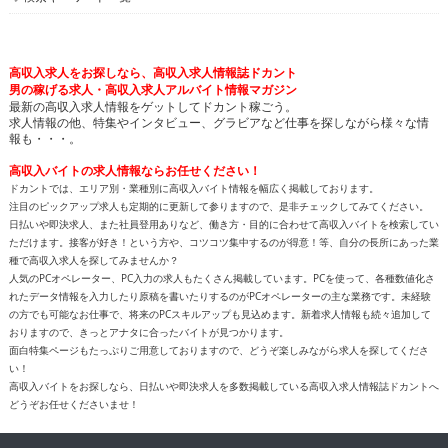
高収入求人をお探しなら、高収入求人情報誌ドカント
男の稼げる求人・高収入求人アルバイト情報マガジン
最新の高収入求人情報をゲットしてドカント稼ごう。
求人情報の他、特集やインタビュー、グラビアなど仕事を探しながら様々な情
報も・・・。
高収入バイトの求人情報ならお任せください！
ドカントでは、エリア別・業種別に高収入バイト情報を幅広く掲載しております。
注目のピックアップ求人も定期的に更新して参りますので、是非チェックしてみてください。
日払いや即決求人、また社員登用ありなど、働き方・目的に合わせて高収入バイトを検索してい
ただけます。接客が好き！という方や、コツコツ集中するのが得意！等、自分の長所にあった業
種で高収入求人を探してみませんか？
人気のPCオペレーター、PC入力の求人もたくさん掲載しています。PCを使って、各種数値化さ
れたデータ情報を入力したり原稿を書いたりするのがPCオペレーターの主な業務です。未経験
の方でも可能なお仕事で、将来のPCスキルアップも見込めます。新着求人情報も続々追加して
おりますので、きっとアナタに合ったバイトが見つかります。
面白特集ページもたっぷりご用意しておりますので、どうぞ楽しみながら求人を探してくださ
い！
高収入バイトをお探しなら、日払いや即決求人を多数掲載している高収入求人情報誌ドカントへ
どうぞお任せくださいませ！