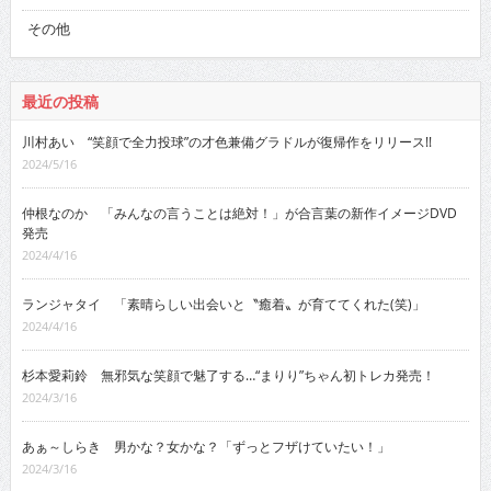
その他
最近の投稿
川村あい “笑顔で全力投球”の才色兼備グラドルが復帰作をリリース!!
2024/5/16
仲根なのか 「みんなの言うことは絶対！」が合言葉の新作イメージDVD
発売
2024/4/16
ランジャタイ 「素晴らしい出会いと〝癒着〟が育ててくれた(笑)」
2024/4/16
杉本愛莉鈴 無邪気な笑顔で魅了する…“まりり”ちゃん初トレカ発売！
2024/3/16
あぁ～しらき 男かな？女かな？「ずっとフザけていたい！」
2024/3/16