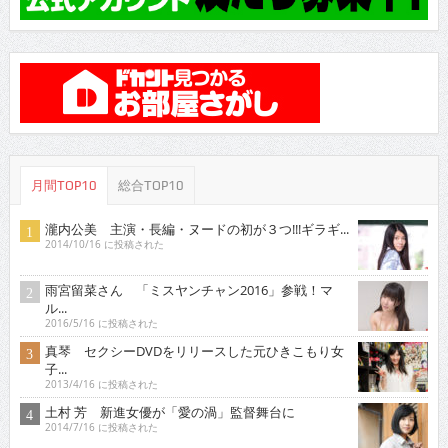
月間TOP10
総合TOP10
瀧内公美 主演・長編・ヌードの初が３つ!!!ギラギ...
2014/10/16 に投稿された
雨宮留菜さん 「ミスヤンチャン2016」参戦！マ
ル...
2016/5/16 に投稿された
真琴 セクシーDVDをリリースした元ひきこもり女
子...
2013/4/16 に投稿された
土村 芳 新進女優が「愛の渦」監督舞台に
2014/7/16 に投稿された