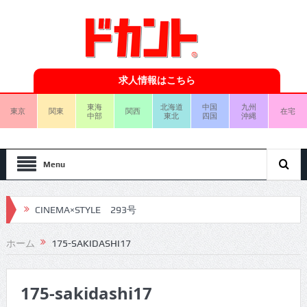
求人情報はこちら
東海
北海道
中国
九州
東京
関東
関西
在宅
中部
東北
四国
沖縄
Menu
CINEMA×STYLE 293号
CINEMA×STYLE 292号
ホーム
175-SAKIDASHI17
CINEMA×STYLE 291号
CINEMA×STYLE 290号
175-sakidashi17
CINEMA×STYLE 289号