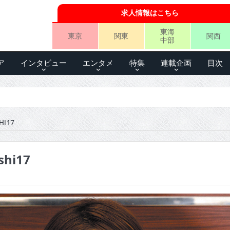
求人情報はこちら
東海
東京
関東
関西
中部
ア
インタビュー
エンタメ
特集
連載企画
目次
HI17
shi17