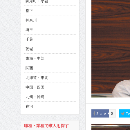
錦糸町・小岩
CINEMA×STYLE 285号
都下
CINEMA×STYLE 294号
神奈川
埼玉
千葉
茨城
東海・中部
関西
北海道・東北
中国・四国
九州・沖縄
在宅
Share
Tw
0
職種・業種で求人を探す