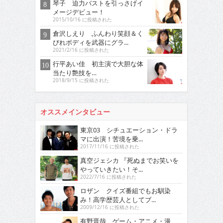
琴子 迫力バストを引っさげイ
メージデビュー！
2015/10/16 に投稿された
倉沢しえり ふんわり笑顔＆く
びれボディを武器にグラ...
2021/2/16 に投稿された
行平あい佳 初主演で大胆な体
当たり艶技を…
2018/9/15 に投稿された
オススメインタビュー
東京03 シチュエーション・ドラ
マに出演！苦境を乗...
2017/11/16 に投稿された
真空ジェシカ 『死ぬまでお笑いを
やっていきたい！そ...
2022/7/16 に投稿された
ロザン クイズ番組でもお馴染
み！高学歴芸人としてブ...
2009/12/16 に投稿された
有野晋哉 ゲーム・アニメ・漫