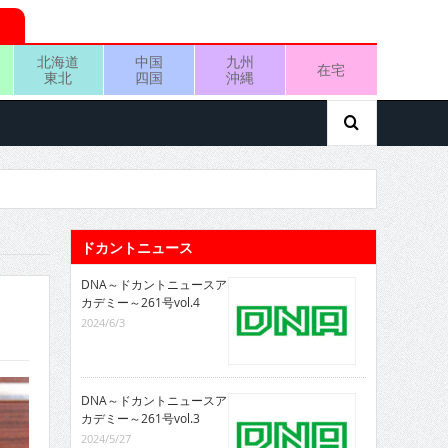
北海道
中国
九州
在宅
東北
四国
沖縄
ドカントニュース
DNA～ドカントニュースア
カデミー～261号vol.4
2024/6/3
DNA～ドカントニュースア
カデミー～261号vol.3
2024/5/27