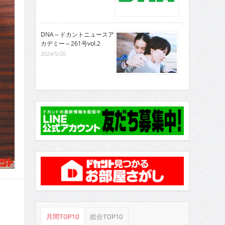
DNA～ドカントニュースア
カデミー～261号vol.2
2024/5/20
月間TOP10
総合TOP10