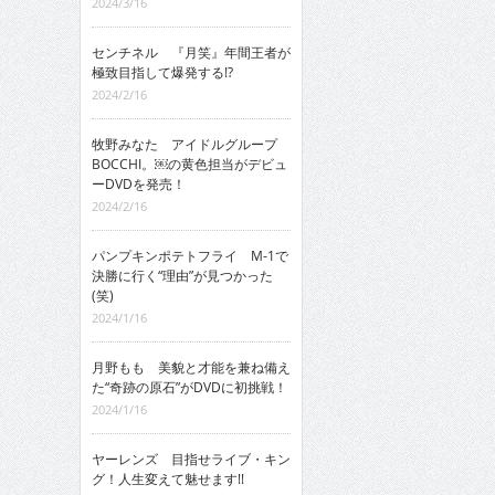
2024/3/16
センチネル 『月笑』年間王者が
極致目指して爆発する!?
2024/2/16
牧野みなた アイドルグループ
BOCCHI。￼の黄色担当がデビュ
ーDVDを発売！
2024/2/16
パンプキンポテトフライ M-1で
決勝に行く“理由”が見つかった
(笑)
2024/1/16
月野もも 美貌と才能を兼ね備え
た“奇跡の原石”がDVDに初挑戦！
2024/1/16
ヤーレンズ 目指せライブ・キン
グ！人生変えて魅せます!!