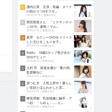
瀧内公美 主演・長編・ヌード
の初が３つ!!!ギラギ...
2014/10/16 に投稿された
雨宮留菜さん 「ミスヤンチャ
ン2016」参戦！マル...
2016/5/16 に投稿された
真琴 セクシーDVDをリリース
した元ひきこもり女子...
2013/4/16 に投稿された
RaMu 18歳Gカップ美少女が
DVDデビュー
2016/4/16 に投稿された
土村 芳 新進女優が「愛の渦」
監督舞台に
2014/7/16 に投稿された
原つむぎ 人気上昇中！愛らし
い笑顔とほんわかした雰...
2021/3/16 に投稿された
稀見理都 乳首残像に触手・ア
ヘ顔・「らめぇ」……エ...
2018/3/16 に投稿された