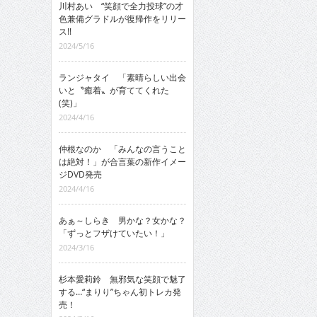
川村あい “笑顔で全力投球”の才
色兼備グラドルが復帰作をリリー
ス!!
2024/5/16
ランジャタイ 「素晴らしい出会
いと〝癒着〟が育ててくれた
(笑)」
2024/4/16
仲根なのか 「みんなの言うこと
は絶対！」が合言葉の新作イメー
ジDVD発売
2024/4/16
あぁ～しらき 男かな？女かな？
「ずっとフザけていたい！」
2024/3/16
杉本愛莉鈴 無邪気な笑顔で魅了
する…“まりり”ちゃん初トレカ発
売！