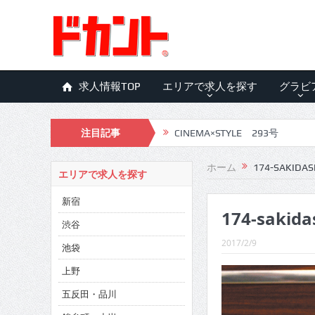
求人情報TOP
エリアで求人を探す
グラビ
CINEMA×STYLE 293号
注目記事
CINEMA×STYLE 292号
CINEMA×STYLE 291号
ホーム
174-SAKIDAS
エリアで求人を探す
CINEMA×STYLE 290号
新宿
174-sakida
CINEMA×STYLE 289号
渋谷
2017/2/9
CINEMA×STYLE 288号
池袋
上野
CINEMA×STYLE 287号
五反田・品川
CINEMA×STYLE 286号