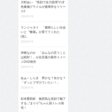
川村あい “笑顔で全力投球”の才
色兼備グラドルが復帰作をリリー
ス!!
2024/5/16
ランジャタイ 「素晴らしい出会
いと〝癒着〟が育ててくれた
(笑)」
2024/4/16
仲根なのか 「みんなの言うこと
は絶対！」が合言葉の新作イメー
ジDVD発売
2024/4/16
あぁ～しらき 男かな？女かな？
「ずっとフザけていたい！」
2024/3/16
杉本愛莉鈴 無邪気な笑顔で魅了
する…“まりり”ちゃん初トレカ発
売！