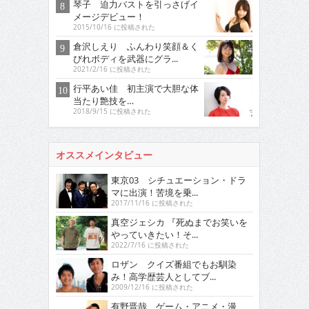
琴子 迫力バストを引っさげイ
メージデビュー！
2015/10/16 に投稿された
倉沢しえり ふんわり笑顔＆く
びれボディを武器にグラ...
2021/2/16 に投稿された
行平あい佳 初主演で大胆な体
当たり艶技を…
2018/9/15 に投稿された
オススメインタビュー
東京03 シチュエーション・ドラ
マに出演！苦境を乗...
2017/11/16 に投稿された
真空ジェシカ 『死ぬまでお笑いを
やっていきたい！そ...
2022/7/16 に投稿された
ロザン クイズ番組でもお馴染
み！高学歴芸人としてブ...
2009/12/16 に投稿された
有野晋哉 ゲーム・アニメ・漫