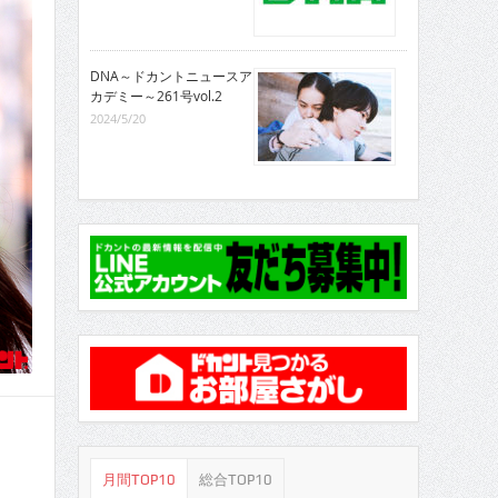
DNA～ドカントニュースア
カデミー～261号vol.2
2024/5/20
月間TOP10
総合TOP10