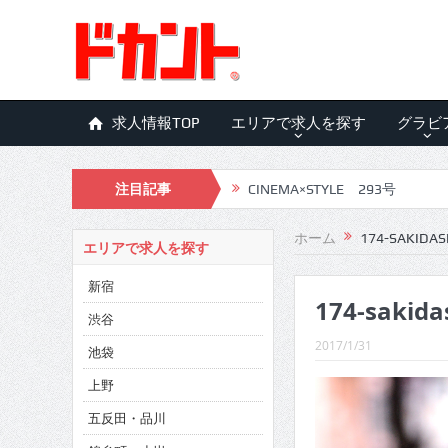
求人情報TOP
エリアで求人を探す
グラビ
注目記事
CINEMA×STYLE 293号
CINEMA×STYLE 292号
ホーム
174-SAKIDAS
エリアで求人を探す
CINEMA×STYLE 291号
新宿
174-sakida
CINEMA×STYLE 290号
渋谷
CINEMA×STYLE 289号
2017/1/31
池袋
CINEMA×STYLE 288号
上野
五反田・品川
CINEMA×STYLE 287号