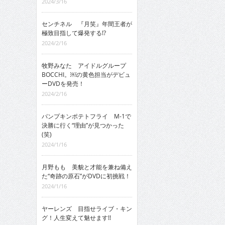
2024/3/16
センチネル 『月笑』年間王者が
極致目指して爆発する!?
2024/2/16
牧野みなた アイドルグループ
BOCCHI。￼の黄色担当がデビュ
ーDVDを発売！
2024/2/16
パンプキンポテトフライ M-1で
決勝に行く“理由”が見つかった
(笑)
2024/1/16
月野もも 美貌と才能を兼ね備え
た“奇跡の原石”がDVDに初挑戦！
2024/1/16
ヤーレンズ 目指せライブ・キン
グ！人生変えて魅せます!!