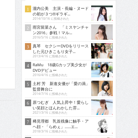
瀧内公美 主演・長編・ヌード
の初が３つ!!!ギラギ...
2014/10/16 に投稿された
雨宮留菜さん 「ミスヤンチャ
ン2016」参戦！マル...
2016/5/16 に投稿された
真琴 セクシーDVDをリリース
した元ひきこもり女子...
2013/4/16 に投稿された
RaMu 18歳Gカップ美少女が
DVDデビュー
2016/4/16 に投稿された
土村 芳 新進女優が「愛の渦」
監督舞台に
2014/7/16 に投稿された
原つむぎ 人気上昇中！愛らし
い笑顔とほんわかした雰...
2021/3/16 に投稿された
稀見理都 乳首残像に触手・ア
ヘ顔・「らめぇ」……エ...
2018/3/16 に投稿された