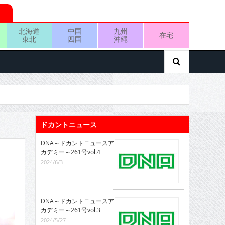
北海道
中国
九州
在宅
東北
四国
沖縄
ドカントニュース
DNA～ドカントニュースア
カデミー～261号vol.4
2024/6/3
DNA～ドカントニュースア
カデミー～261号vol.3
2024/5/27