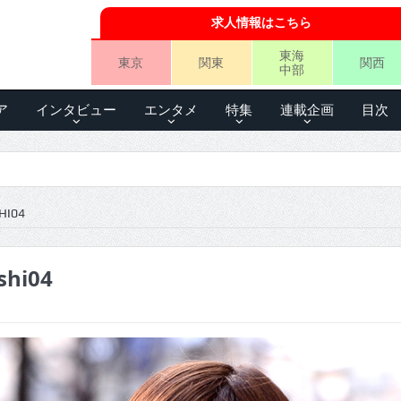
求人情報はこちら
東海
東京
関東
関西
中部
ア
インタビュー
エンタメ
特集
連載企画
目次
HI04
shi04