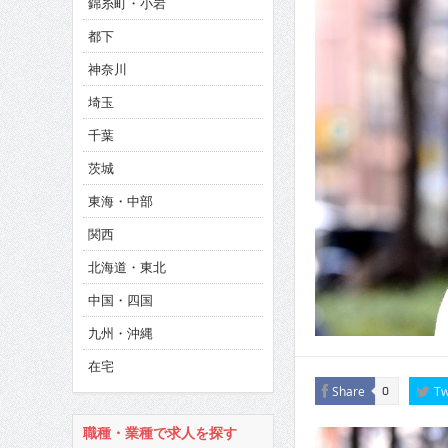
錦糸町・小岩
CINEMA×STYLE 286号
都下
CINEMA×STYLE 285号
神奈川
CINEMA×STYLE 294号
埼玉
千葉
茨城
東海・中部
関西
北海道・東北
中国・四国
九州・沖縄
在宅
Share
Tw
0
職種・業種で求人を探す