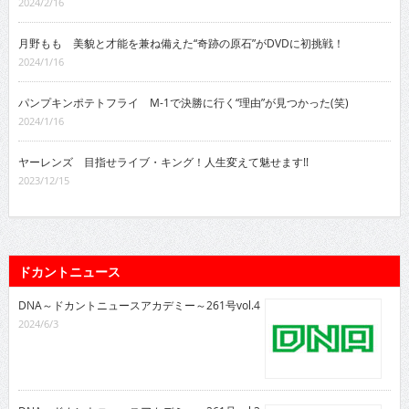
2024/2/16
月野もも 美貌と才能を兼ね備えた“奇跡の原石”がDVDに初挑戦！
2024/1/16
パンプキンポテトフライ M-1で決勝に行く“理由”が見つかった(笑)
2024/1/16
ヤーレンズ 目指せライブ・キング！人生変えて魅せます!!
2023/12/15
ドカントニュース
DNA～ドカントニュースアカデミー～261号vol.4
2024/6/3