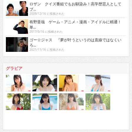
ロザン クイズ番組でもお馴染み！高学歴芸人として
ブ...
2009/12/16 に投稿された
有野晋哉 ゲーム・アニメ・漫画・アイドルに精通！
単...
2017/5/16 に投稿された
ゴー☆ジャス 『夢が叶うというのは直線ではなくい
ろ...
2021/11/16 に投稿された
グラビア