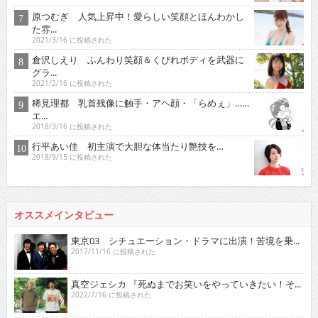
原つむぎ 人気上昇中！愛らしい笑顔とほんわかし
た雰...
2021/3/16 に投稿された
倉沢しえり ふんわり笑顔＆くびれボディを武器に
グラ...
2021/2/16 に投稿された
稀見理都 乳首残像に触手・アヘ顔・「らめぇ」……
エ...
2018/3/16 に投稿された
行平あい佳 初主演で大胆な体当たり艶技を…
2018/9/15 に投稿された
オススメインタビュー
東京03 シチュエーション・ドラマに出演！苦境を乗...
2017/11/16 に投稿された
真空ジェシカ 『死ぬまでお笑いをやっていきたい！そ...
2022/7/16 に投稿された