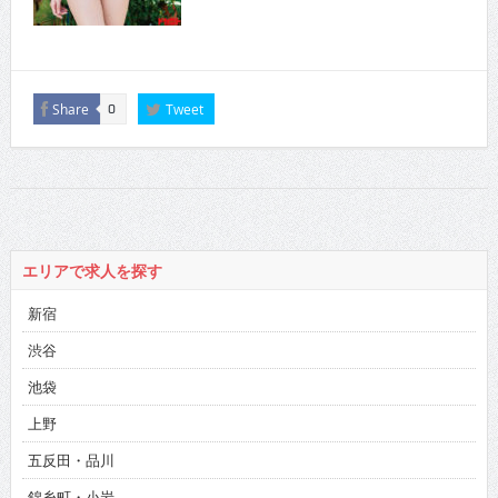
Share
Tweet
0
エリアで求人を探す
新宿
渋谷
池袋
上野
五反田・品川
錦糸町・小岩