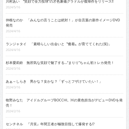
川村あい “笑顔で全力投球”の才色兼備グラドルが復帰作をリリース!!
2024/5/16
仲根なのか 「みんなの言うことは絶対！」が合言葉の新作イメージDVD
発売
2024/4/16
ランジャタイ 「素晴らしい出会いと〝癒着〟が育ててくれた(笑)」
2024/4/16
杉本愛莉鈴 無邪気な笑顔で魅了する…“まりり”ちゃん初トレカ発売！
2024/3/16
あぁ～しらき 男かな？女かな？「ずっとフザけていたい！」
2024/3/16
牧野みなた アイドルグループBOCCHI。￼の黄色担当がデビューDVDを発
売！
2024/2/16
センチネル 『月笑』年間王者が極致目指して爆発する!?