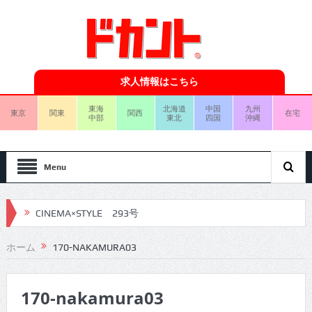
求人情報はこちら
東海
北海道
中国
九州
東京
関東
関西
在宅
中部
東北
四国
沖縄
Menu
CINEMA×STYLE 293号
CINEMA×STYLE 292号
ホーム
170-NAKAMURA03
CINEMA×STYLE 291号
170-nakamura03
CINEMA×STYLE 290号