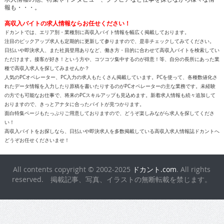
報も・・・。
高収入バイトの求人情報ならお任せください！
ドカントでは、エリア別・業種別に高収入バイト情報を幅広く掲載しております。
注目のピックアップ求人も定期的に更新して参りますので、是非チェックしてみてください。
日払いや即決求人、また社員登用ありなど、働き方・目的に合わせて高収入バイトを検索してい
ただけます。接客が好き！という方や、コツコツ集中するのが得意！等、自分の長所にあった業
種で高収入求人を探してみませんか？
人気のPCオペレーター、PC入力の求人もたくさん掲載しています。PCを使って、各種数値化さ
れたデータ情報を入力したり原稿を書いたりするのがPCオペレーターの主な業務です。未経験
の方でも可能なお仕事で、将来のPCスキルアップも見込めます。新着求人情報も続々追加して
おりますので、きっとアナタに合ったバイトが見つかります。
面白特集ページもたっぷりご用意しておりますので、どうぞ楽しみながら求人を探してくださ
い！
高収入バイトをお探しなら、日払いや即決求人を多数掲載している高収入求人情報誌ドカントへ
どうぞお任せくださいませ！
All contents copyright © 2002-2025
ドカント.com
. All rights
reserved. 掲載記事、写真、イラストの無断転載を禁じます。