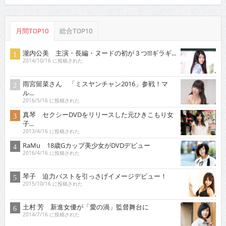
月間TOP10
総合TOP10
瀧内公美 主演・長編・ヌードの初が３つ!!!ギラギ...
2014/10/16 に投稿された
雨宮留菜さん 「ミスヤンチャン2016」参戦！マ
ル...
2016/5/16 に投稿された
真琴 セクシーDVDをリリースした元ひきこもり女
子...
2013/4/16 に投稿された
RaMu 18歳Gカップ美少女がDVDデビュー
2016/4/16 に投稿された
琴子 迫力バストを引っさげイメージデビュー！
2015/10/16 に投稿された
土村 芳 新進女優が「愛の渦」監督舞台に
2014/7/16 に投稿された