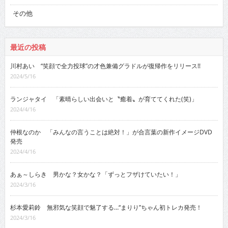
その他
最近の投稿
川村あい “笑顔で全力投球”の才色兼備グラドルが復帰作をリリース!!
2024/5/16
ランジャタイ 「素晴らしい出会いと〝癒着〟が育ててくれた(笑)」
2024/4/16
仲根なのか 「みんなの言うことは絶対！」が合言葉の新作イメージDVD
発売
2024/4/16
あぁ～しらき 男かな？女かな？「ずっとフザけていたい！」
2024/3/16
杉本愛莉鈴 無邪気な笑顔で魅了する…“まりり”ちゃん初トレカ発売！
2024/3/16