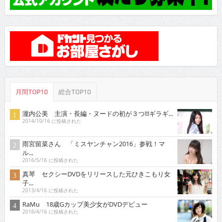
月間TOP10
総合TOP10
瀧内公美 主演・長編・ヌードの初が３つ!!!ギラギ...
2014/10/16 に投稿された
雨宮留菜さん 「ミスヤンチャン2016」参戦！マ
ル...
2016/5/16 に投稿された
真琴 セクシーDVDをリリースした元ひきこもり女
子...
2013/4/16 に投稿された
RaMu 18歳Gカップ美少女がDVDデビュー
2016/4/16 に投稿された