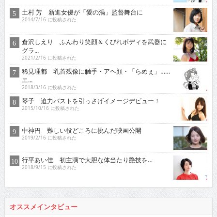
土村 芳 新進女優が「愛の渦」監督舞台に
2014/7/16 に投稿された
倉沢しえり ふんわり笑顔＆くびれボディを武器に
グラ...
2021/2/16 に投稿された
稀見理都 乳首残像に触手・アヘ顔・「らめぇ」……
エ...
2018/3/16 に投稿された
琴子 迫力バストを引っさげイメージデビュー！
2015/10/16 に投稿された
中神円 難しい役どころに挑んだ映画公開
2019/2/16 に投稿された
行平あい佳 初主演で大胆な体当たり艶技を…
2018/9/15 に投稿された
オススメインタビュー