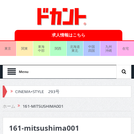
求人情報はこちら
東海
北海道
中国
九州
東京
関東
関西
在宅
中部
東北
四国
沖縄
Menu
CINEMA×STYLE 293号
CINEMA×STYLE 292号
ホーム
161-MITSUSHIMA001
CINEMA×STYLE 291号
161-mitsushima001
CINEMA×STYLE 290号