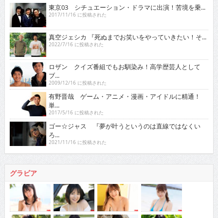
東京03 シチュエーション・ドラマに出演！苦境を乗...
2017/11/16 に投稿された
真空ジェシカ 『死ぬまでお笑いをやっていきたい！そ...
2022/7/16 に投稿された
ロザン クイズ番組でもお馴染み！高学歴芸人として
ブ...
2009/12/16 に投稿された
有野晋哉 ゲーム・アニメ・漫画・アイドルに精通！
単...
2017/5/16 に投稿された
ゴー☆ジャス 『夢が叶うというのは直線ではなくい
ろ...
2021/11/16 に投稿された
グラビア