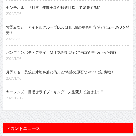
センチネル 『月笑』年間王者が極致目指して爆発する!?
2024/2/16
牧野みなた アイドルグループBOCCHI。￼の黄色担当がデビューDVDを発
売！
2024/2/16
パンプキンポテトフライ M-1で決勝に行く“理由”が見つかった(笑)
2024/1/16
月野もも 美貌と才能を兼ね備えた“奇跡の原石”がDVDに初挑戦！
2024/1/16
ヤーレンズ 目指せライブ・キング！人生変えて魅せます!!
2023/12/15
ドカントニュース