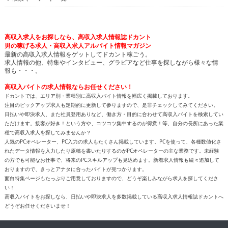
高収入求人をお探しなら、高収入求人情報誌ドカント
男の稼げる求人・高収入求人アルバイト情報マガジン
最新の高収入求人情報をゲットしてドカント稼ごう。
求人情報の他、特集やインタビュー、グラビアなど仕事を探しながら様々な情
報も・・・。
高収入バイトの求人情報ならお任せください！
ドカントでは、エリア別・業種別に高収入バイト情報を幅広く掲載しております。
注目のピックアップ求人も定期的に更新して参りますので、是非チェックしてみてください。
日払いや即決求人、また社員登用ありなど、働き方・目的に合わせて高収入バイトを検索してい
ただけます。接客が好き！という方や、コツコツ集中するのが得意！等、自分の長所にあった業
種で高収入求人を探してみませんか？
人気のPCオペレーター、PC入力の求人もたくさん掲載しています。PCを使って、各種数値化さ
れたデータ情報を入力したり原稿を書いたりするのがPCオペレーターの主な業務です。未経験
の方でも可能なお仕事で、将来のPCスキルアップも見込めます。新着求人情報も続々追加して
おりますので、きっとアナタに合ったバイトが見つかります。
面白特集ページもたっぷりご用意しておりますので、どうぞ楽しみながら求人を探してくださ
い！
高収入バイトをお探しなら、日払いや即決求人を多数掲載している高収入求人情報誌ドカントへ
どうぞお任せくださいませ！