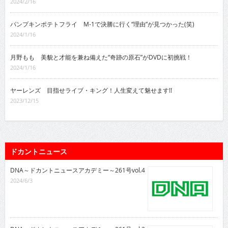
2024/2/16
パンプキンポテトフライ M-1で決勝に行く“理由”が見つかった(笑)
2024/1/16
月野もも 美貌と才能を兼ね備えた“奇跡の原石”がDVDに初挑戦！
2024/1/16
ヤーレンズ 目指せライブ・キング！人生変えて魅せます!!
2023/12/15
ドカントニュース
DNA～ドカントニュースアカデミー～261号vol.4
2024/6/3