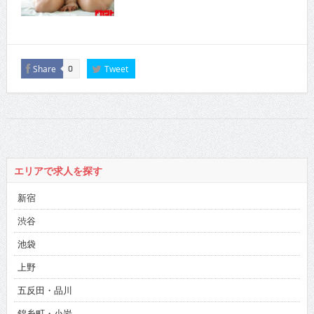
Share
Tweet
0
エリアで求人を探す
新宿
渋谷
池袋
上野
五反田・品川
錦糸町・小岩