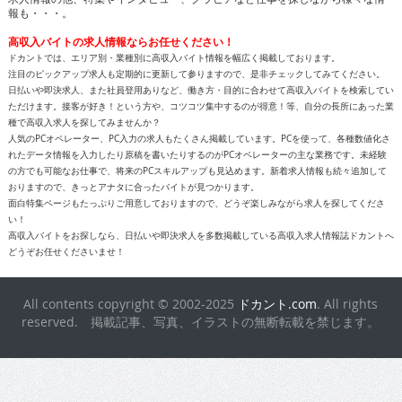
報も・・・。
高収入バイトの求人情報ならお任せください！
ドカントでは、エリア別・業種別に高収入バイト情報を幅広く掲載しております。
注目のピックアップ求人も定期的に更新して参りますので、是非チェックしてみてください。
日払いや即決求人、また社員登用ありなど、働き方・目的に合わせて高収入バイトを検索してい
ただけます。接客が好き！という方や、コツコツ集中するのが得意！等、自分の長所にあった業
種で高収入求人を探してみませんか？
人気のPCオペレーター、PC入力の求人もたくさん掲載しています。PCを使って、各種数値化さ
れたデータ情報を入力したり原稿を書いたりするのがPCオペレーターの主な業務です。未経験
の方でも可能なお仕事で、将来のPCスキルアップも見込めます。新着求人情報も続々追加して
おりますので、きっとアナタに合ったバイトが見つかります。
面白特集ページもたっぷりご用意しておりますので、どうぞ楽しみながら求人を探してくださ
い！
高収入バイトをお探しなら、日払いや即決求人を多数掲載している高収入求人情報誌ドカントへ
どうぞお任せくださいませ！
All contents copyright © 2002-2025
ドカント.com
. All rights
reserved. 掲載記事、写真、イラストの無断転載を禁じます。