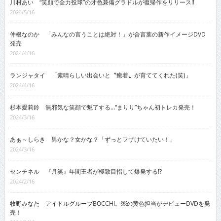
川村あい “笑顔で全力投球”の才色兼備グラドルが復帰作をリリース!!
2024/5/16
仲根なのか 「みんなの言うことは絶対！」が合言葉の新作イメージDVD
発売
2024/4/16
ランジャタイ 「素晴らしい出会いと〝癒着〟が育ててくれた(笑)」
2024/4/16
杉本愛莉鈴 無邪気な笑顔で魅了する…“まりり”ちゃん初トレカ発売！
2024/3/16
あぁ～しらき 男かな？女かな？「ずっとフザけていたい！」
2024/3/16
センチネル 『月笑』年間王者が極致目指して爆発する!?
2024/2/16
牧野みなた アイドルグループBOCCHI。￼の黄色担当がデビューDVDを発
売！