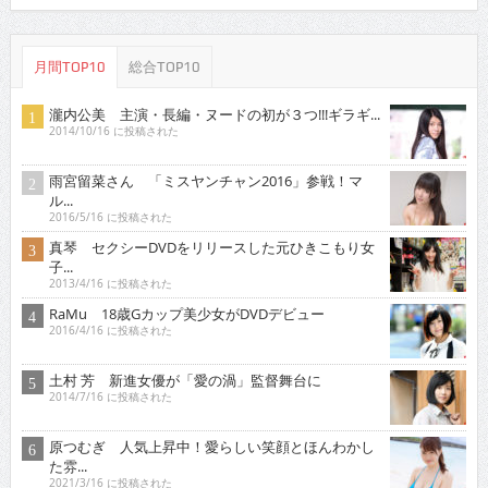
月間TOP10
総合TOP10
瀧内公美 主演・長編・ヌードの初が３つ!!!ギラギ...
2014/10/16 に投稿された
雨宮留菜さん 「ミスヤンチャン2016」参戦！マ
ル...
2016/5/16 に投稿された
真琴 セクシーDVDをリリースした元ひきこもり女
子...
2013/4/16 に投稿された
RaMu 18歳Gカップ美少女がDVDデビュー
2016/4/16 に投稿された
土村 芳 新進女優が「愛の渦」監督舞台に
2014/7/16 に投稿された
原つむぎ 人気上昇中！愛らしい笑顔とほんわかし
た雰...
2021/3/16 に投稿された