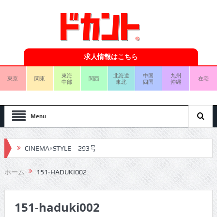
求人情報はこちら
東海
北海道
中国
九州
東京
関東
関西
在宅
中部
東北
四国
沖縄
Menu
CINEMA×STYLE 293号
CINEMA×STYLE 292号
ホーム
151-HADUKI002
CINEMA×STYLE 291号
151-haduki002
CINEMA×STYLE 290号