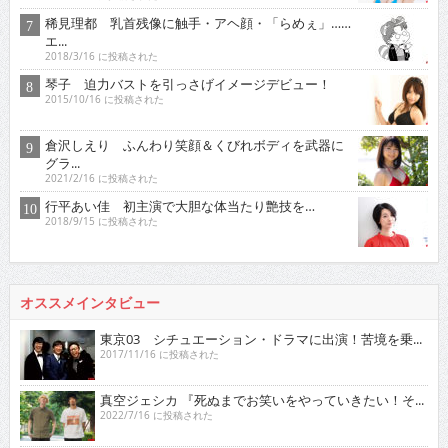
稀見理都 乳首残像に触手・アヘ顔・「らめぇ」……
エ...
2018/3/16 に投稿された
琴子 迫力バストを引っさげイメージデビュー！
2015/10/16 に投稿された
倉沢しえり ふんわり笑顔＆くびれボディを武器に
グラ...
2021/2/16 に投稿された
行平あい佳 初主演で大胆な体当たり艶技を…
2018/9/15 に投稿された
オススメインタビュー
東京03 シチュエーション・ドラマに出演！苦境を乗...
2017/11/16 に投稿された
真空ジェシカ 『死ぬまでお笑いをやっていきたい！そ...
2022/7/16 に投稿された