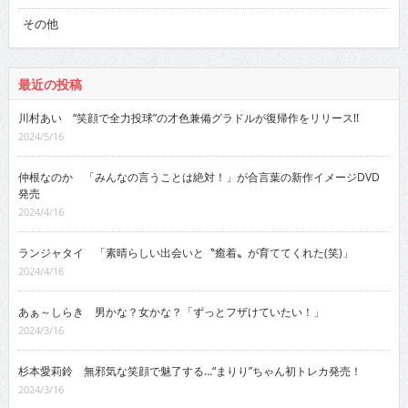
その他
最近の投稿
川村あい “笑顔で全力投球”の才色兼備グラドルが復帰作をリリース!!
2024/5/16
仲根なのか 「みんなの言うことは絶対！」が合言葉の新作イメージDVD
発売
2024/4/16
ランジャタイ 「素晴らしい出会いと〝癒着〟が育ててくれた(笑)」
2024/4/16
あぁ～しらき 男かな？女かな？「ずっとフザけていたい！」
2024/3/16
杉本愛莉鈴 無邪気な笑顔で魅了する…“まりり”ちゃん初トレカ発売！
2024/3/16