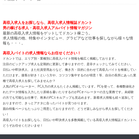
高収入求人をお探しなら、高収入求人情報誌ドカント
男の稼げる求人・高収入求人アルバイト情報マガジン
最新の高収入求人情報をゲットしてドカント稼ごう。
求人情報の他、特集やインタビュー、グラビアなど仕事を探しながら様々な情
報も・・・。
高収入バイトの求人情報ならお任せください！
ドカントでは、エリア別・業種別に高収入バイト情報を幅広く掲載しております。
注目のピックアップ求人も定期的に更新して参りますので、是非チェックしてみてください。
日払いや即決求人、また社員登用ありなど、働き方・目的に合わせて高収入バイトを検索してい
ただけます。接客が好き！という方や、コツコツ集中するのが得意！等、自分の長所にあった業
種で高収入求人を探してみませんか？
人気のPCオペレーター、PC入力の求人もたくさん掲載しています。PCを使って、各種数値化さ
れたデータ情報を入力したり原稿を書いたりするのがPCオペレーターの主な業務です。未経験
の方でも可能なお仕事で、将来のPCスキルアップも見込めます。新着求人情報も続々追加して
おりますので、きっとアナタに合ったバイトが見つかります。
面白特集ページもたっぷりご用意しておりますので、どうぞ楽しみながら求人を探してくださ
い！
高収入バイトをお探しなら、日払いや即決求人を多数掲載している高収入求人情報誌ドカントへ
どうぞお任せくださいませ！