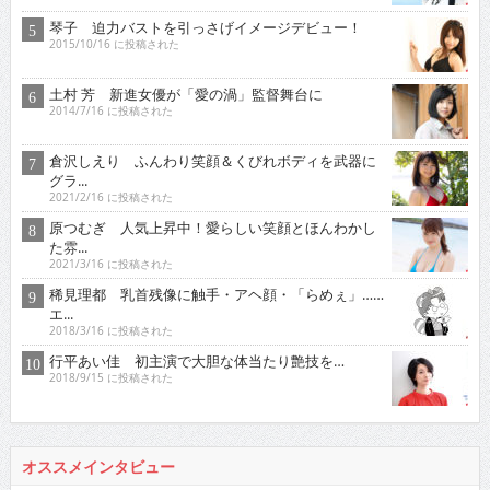
琴子 迫力バストを引っさげイメージデビュー！
2015/10/16 に投稿された
土村 芳 新進女優が「愛の渦」監督舞台に
2014/7/16 に投稿された
倉沢しえり ふんわり笑顔＆くびれボディを武器に
グラ...
2021/2/16 に投稿された
原つむぎ 人気上昇中！愛らしい笑顔とほんわかし
た雰...
2021/3/16 に投稿された
稀見理都 乳首残像に触手・アヘ顔・「らめぇ」……
エ...
2018/3/16 に投稿された
行平あい佳 初主演で大胆な体当たり艶技を…
2018/9/15 に投稿された
オススメインタビュー