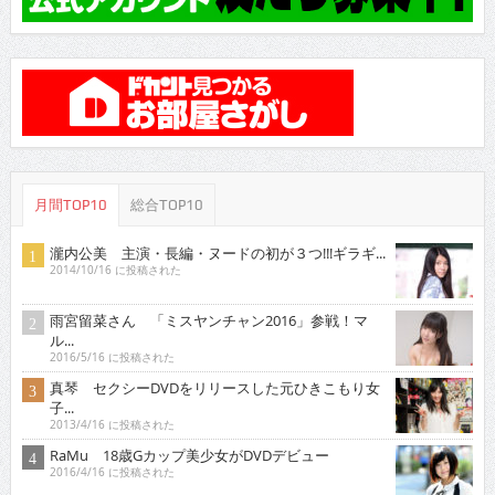
月間TOP10
総合TOP10
瀧内公美 主演・長編・ヌードの初が３つ!!!ギラギ...
2014/10/16 に投稿された
雨宮留菜さん 「ミスヤンチャン2016」参戦！マ
ル...
2016/5/16 に投稿された
真琴 セクシーDVDをリリースした元ひきこもり女
子...
2013/4/16 に投稿された
RaMu 18歳Gカップ美少女がDVDデビュー
2016/4/16 に投稿された