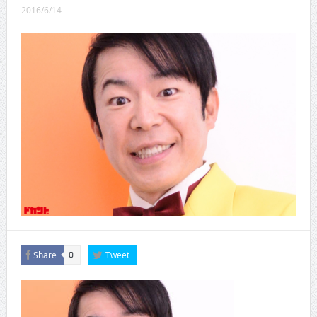
CINEMA×STYLE 289号
2016/6/14
CINEMA×STYLE 288号
CINEMA×STYLE 287号
CINEMA×STYLE 286号
CINEMA×STYLE 285号
CINEMA×STYLE 294号
Share
Tweet
0