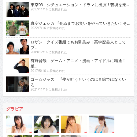
東京03 シチュエーション・ドラマに出演！苦境を乗...
2017/11/16 に投稿された
真空ジェシカ 『死ぬまでお笑いをやっていきたい！そ...
2022/7/16 に投稿された
ロザン クイズ番組でもお馴染み！高学歴芸人として
ブ...
2009/12/16 に投稿された
有野晋哉 ゲーム・アニメ・漫画・アイドルに精通！
単...
2017/5/16 に投稿された
ゴー☆ジャス 『夢が叶うというのは直線ではなくい
ろ...
2021/11/16 に投稿された
グラビア