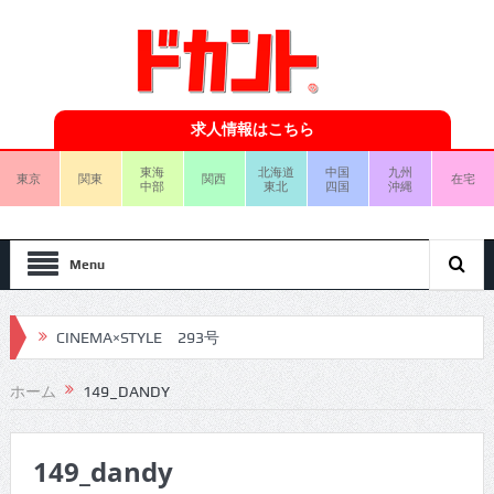
求人情報はこちら
東海
北海道
中国
九州
東京
関東
関西
在宅
中部
東北
四国
沖縄
Menu
CINEMA×STYLE 293号
CINEMA×STYLE 292号
ホーム
149_DANDY
CINEMA×STYLE 291号
149_dandy
CINEMA×STYLE 290号