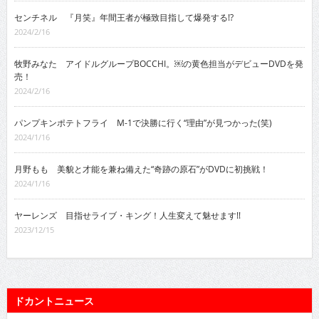
センチネル 『月笑』年間王者が極致目指して爆発する!?
2024/2/16
牧野みなた アイドルグループBOCCHI。￼の黄色担当がデビューDVDを発
売！
2024/2/16
パンプキンポテトフライ M-1で決勝に行く“理由”が見つかった(笑)
2024/1/16
月野もも 美貌と才能を兼ね備えた“奇跡の原石”がDVDに初挑戦！
2024/1/16
ヤーレンズ 目指せライブ・キング！人生変えて魅せます!!
2023/12/15
ドカントニュース