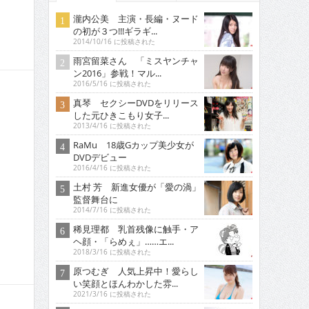
瀧内公美 主演・長編・ヌード
の初が３つ!!!ギラギ...
2014/10/16 に投稿された
雨宮留菜さん 「ミスヤンチャ
ン2016」参戦！マル...
2016/5/16 に投稿された
真琴 セクシーDVDをリリース
した元ひきこもり女子...
2013/4/16 に投稿された
RaMu 18歳Gカップ美少女が
DVDデビュー
2016/4/16 に投稿された
土村 芳 新進女優が「愛の渦」
監督舞台に
2014/7/16 に投稿された
稀見理都 乳首残像に触手・ア
ヘ顔・「らめぇ」……エ...
2018/3/16 に投稿された
原つむぎ 人気上昇中！愛らし
い笑顔とほんわかした雰...
2021/3/16 に投稿された