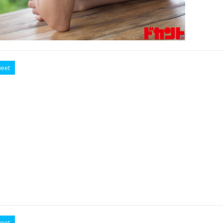
eet
eet