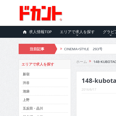
求人情報TOP
エリアで求人を探す
グラビ
CINEMA×STYLE 293号
注目記事
CINEMA×STYLE 292号
CINEMA×STYLE 291号
ホーム
148-KUBOTA
エリアで求人を探す
CINEMA×STYLE 290号
新宿
148-kubot
CINEMA×STYLE 289号
渋谷
CINEMA×STYLE 288号
2016/6/17
池袋
CINEMA×STYLE 287号
上野
五反田・品川
CINEMA×STYLE 286号