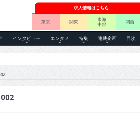
求人情報はこちら
東海
東京
関東
関西
中部
ア
インタビュー
エンタメ
特集
連載企画
目次
002
a002