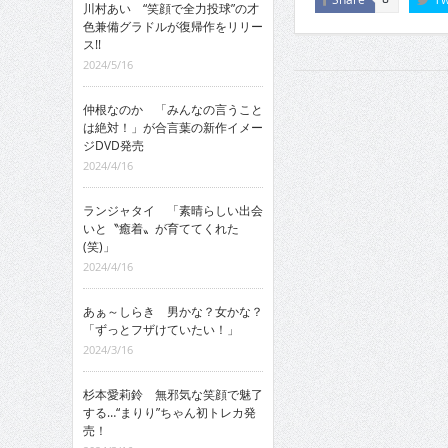
川村あい “笑顔で全力投球”の才
色兼備グラドルが復帰作をリリー
ス!!
2024/5/16
仲根なのか 「みんなの言うこと
は絶対！」が合言葉の新作イメー
ジDVD発売
2024/4/16
ランジャタイ 「素晴らしい出会
いと〝癒着〟が育ててくれた
(笑)」
2024/4/16
あぁ～しらき 男かな？女かな？
「ずっとフザけていたい！」
2024/3/16
杉本愛莉鈴 無邪気な笑顔で魅了
する…“まりり”ちゃん初トレカ発
売！