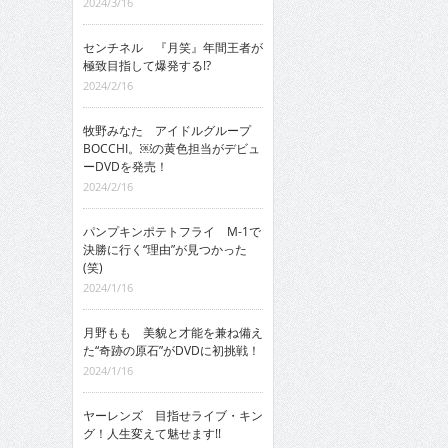
2024/3/16
センチネル 『月笑』年間王者が
極致目指して爆発する!?
2024/2/16
牧野みなた アイドルグループ
BOCCHI。￼の黄色担当がデビュ
ーDVDを発売！
2024/2/16
パンプキンポテトフライ M-1で
決勝に行く“理由”が見つかった
(笑)
2024/1/16
月野もも 美貌と才能を兼ね備え
た“奇跡の原石”がDVDに初挑戦！
2024/1/16
ヤーレンズ 目指せライブ・キン
グ！人生変えて魅せます!!