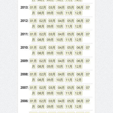
2013
:
01
02
03
04
05
06
07
08
09
10
11
12
2012
:
01
02
03
04
05
06
07
08
09
10
11
12
2011
:
01
02
03
04
05
06
07
08
09
10
11
12
2010
:
01
02
03
04
05
06
07
08
09
10
11
12
2009
:
01
02
03
04
05
06
07
08
09
10
11
12
2008
:
01
02
03
04
05
06
07
08
09
10
11
12
2007
:
01
02
03
04
05
06
07
08
09
10
11
12
2006
:
01
02
03
04
05
06
07
08
09
10
11
12