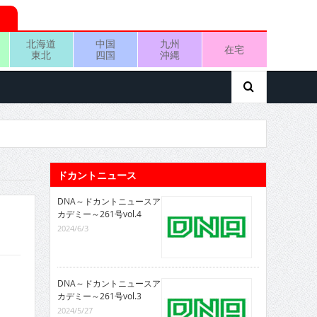
北海道
中国
九州
在宅
東北
四国
沖縄
ドカントニュース
DNA～ドカントニュースア
カデミー～261号vol.4
2024/6/3
DNA～ドカントニュースア
カデミー～261号vol.3
2024/5/27