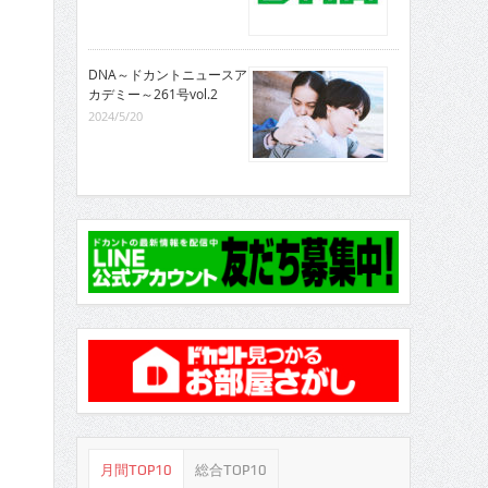
DNA～ドカントニュースア
カデミー～261号vol.2
2024/5/20
月間TOP10
総合TOP10