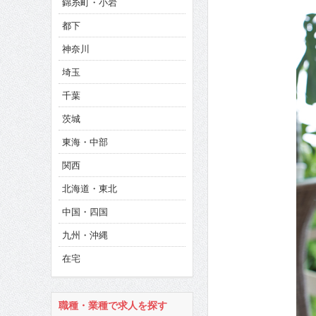
錦糸町・小岩
CINEMA×STYLE 285号
都下
CINEMA×STYLE 294号
神奈川
埼玉
千葉
茨城
東海・中部
関西
北海道・東北
中国・四国
九州・沖縄
在宅
職種・業種で求人を探す