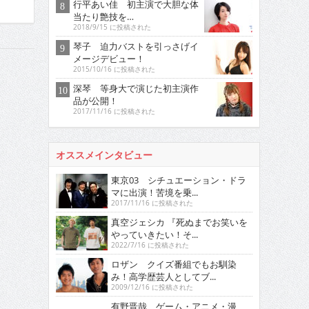
行平あい佳 初主演で大胆な体
当たり艶技を…
2018/9/15 に投稿された
琴子 迫力バストを引っさげイ
メージデビュー！
2015/10/16 に投稿された
深琴 等身大で演じた初主演作
品が公開！
2017/11/16 に投稿された
オススメインタビュー
東京03 シチュエーション・ドラ
マに出演！苦境を乗...
2017/11/16 に投稿された
真空ジェシカ 『死ぬまでお笑いを
やっていきたい！そ...
2022/7/16 に投稿された
ロザン クイズ番組でもお馴染
み！高学歴芸人としてブ...
2009/12/16 に投稿された
有野晋哉 ゲーム・アニメ・漫