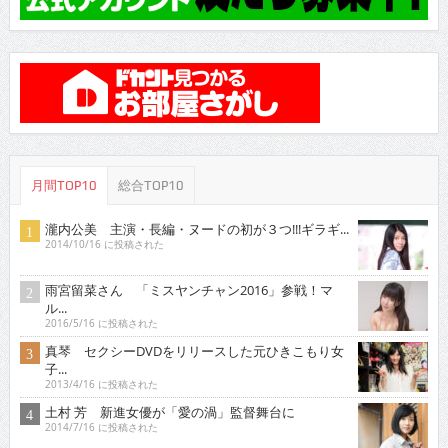
月間TOP10
総合TOP10
瀧内公美 主演・長編・ヌードの初が３つ!!!ギラギ...
2014/10/16 に投稿された
雨宮留菜さん 「ミスヤンチャン2016」参戦！マ
ル...
2016/5/16 に投稿された
真琴 セクシーDVDをリリースした元ひきこもり女
子...
2013/4/16 に投稿された
土村 芳 新進女優が「愛の渦」監督舞台に
2014/7/16 に投稿された