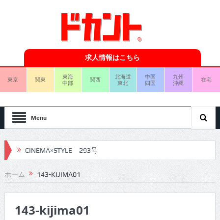
求人情報はこちら
東海
北海道
中国
九州
東京
関東
関西
在宅
中部
東北
四国
沖縄
Menu
CINEMA×STYLE 293号
CINEMA×STYLE 292号
ホーム
143-KIJIMA01
CINEMA×STYLE 291号
143-kijima01
CINEMA×STYLE 290号