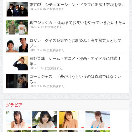
東京03 シチュエーション・ドラマに出演！苦境を乗...
2017/11/16 に投稿された
真空ジェシカ 『死ぬまでお笑いをやっていきたい！そ...
2022/7/16 に投稿された
ロザン クイズ番組でもお馴染み！高学歴芸人として
ブ...
2009/12/16 に投稿された
有野晋哉 ゲーム・アニメ・漫画・アイドルに精通！
単...
2017/5/16 に投稿された
ゴー☆ジャス 『夢が叶うというのは直線ではなくい
ろ...
2021/11/16 に投稿された
グラビア