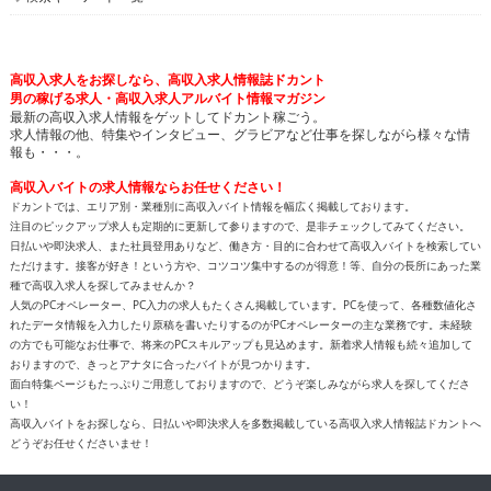
高収入求人をお探しなら、高収入求人情報誌ドカント
男の稼げる求人・高収入求人アルバイト情報マガジン
最新の高収入求人情報をゲットしてドカント稼ごう。
求人情報の他、特集やインタビュー、グラビアなど仕事を探しながら様々な情
報も・・・。
高収入バイトの求人情報ならお任せください！
ドカントでは、エリア別・業種別に高収入バイト情報を幅広く掲載しております。
注目のピックアップ求人も定期的に更新して参りますので、是非チェックしてみてください。
日払いや即決求人、また社員登用ありなど、働き方・目的に合わせて高収入バイトを検索してい
ただけます。接客が好き！という方や、コツコツ集中するのが得意！等、自分の長所にあった業
種で高収入求人を探してみませんか？
人気のPCオペレーター、PC入力の求人もたくさん掲載しています。PCを使って、各種数値化さ
れたデータ情報を入力したり原稿を書いたりするのがPCオペレーターの主な業務です。未経験
の方でも可能なお仕事で、将来のPCスキルアップも見込めます。新着求人情報も続々追加して
おりますので、きっとアナタに合ったバイトが見つかります。
面白特集ページもたっぷりご用意しておりますので、どうぞ楽しみながら求人を探してくださ
い！
高収入バイトをお探しなら、日払いや即決求人を多数掲載している高収入求人情報誌ドカントへ
どうぞお任せくださいませ！