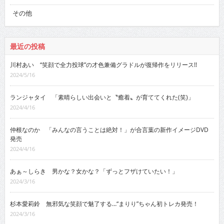
その他
最近の投稿
川村あい “笑顔で全力投球”の才色兼備グラドルが復帰作をリリース!!
2024/5/16
ランジャタイ 「素晴らしい出会いと〝癒着〟が育ててくれた(笑)」
2024/4/16
仲根なのか 「みんなの言うことは絶対！」が合言葉の新作イメージDVD
発売
2024/4/16
あぁ～しらき 男かな？女かな？「ずっとフザけていたい！」
2024/3/16
杉本愛莉鈴 無邪気な笑顔で魅了する…“まりり”ちゃん初トレカ発売！
2024/3/16