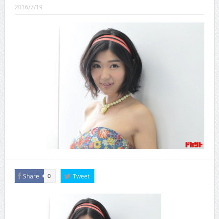
CINEMA×STYLE 289号
2016/7/19
CINEMA×STYLE 288号
CINEMA×STYLE 287号
CINEMA×STYLE 286号
CINEMA×STYLE 285号
CINEMA×STYLE 294号
Share
Tweet
0