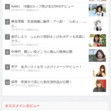
RaMu 18歳Gカップ美少女がDVDデビュー
2016/4/16 に投稿された
稀見理都 乳首残像に触手・アヘ顔・「らめぇ」……
エ...
2018/3/16 に投稿された
倉沢しえり ふんわり笑顔＆くびれボディを武器に
グラ...
2021/2/16 に投稿された
中神円 難しい役どころに挑んだ映画公開
2019/2/16 に投稿された
琴子 迫力バストを引っさげイメージデビュー！
2015/10/16 に投稿された
深琴 等身大で演じた初主演作品が公開！
2017/11/16 に投稿された
オススメインタビュー