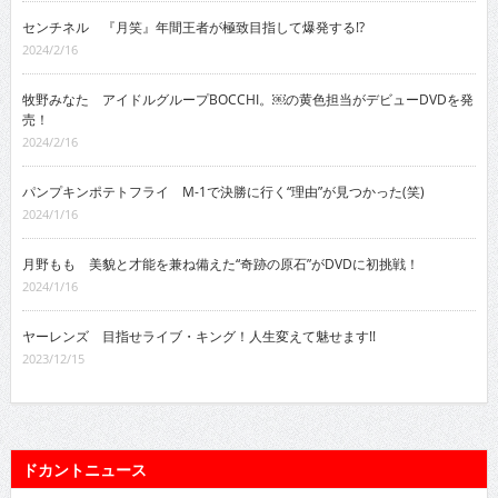
センチネル 『月笑』年間王者が極致目指して爆発する!?
2024/2/16
牧野みなた アイドルグループBOCCHI。￼の黄色担当がデビューDVDを発
売！
2024/2/16
パンプキンポテトフライ M-1で決勝に行く“理由”が見つかった(笑)
2024/1/16
月野もも 美貌と才能を兼ね備えた“奇跡の原石”がDVDに初挑戦！
2024/1/16
ヤーレンズ 目指せライブ・キング！人生変えて魅せます!!
2023/12/15
ドカントニュース