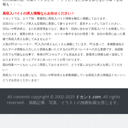
報も・・・。
高収入バイトの求人情報ならお任せください！
ドカントでは、エリア別・業種別に高収入バイト情報を幅広く掲載しております。
注目のピックアップ求人も定期的に更新して参りますので、是非チェックしてみてください。
日払いや即決求人、また社員登用ありなど、働き方・目的に合わせて高収入バイトを検索してい
ただけます。接客が好き！という方や、コツコツ集中するのが得意！等、自分の長所にあった業
種で高収入求人を探してみませんか？
人気のPCオペレーター、PC入力の求人もたくさん掲載しています。PCを使って、各種数値化さ
れたデータ情報を入力したり原稿を書いたりするのがPCオペレーターの主な業務です。未経験
の方でも可能なお仕事で、将来のPCスキルアップも見込めます。新着求人情報も続々追加して
おりますので、きっとアナタに合ったバイトが見つかります。
面白特集ページもたっぷりご用意しておりますので、どうぞ楽しみながら求人を探してくださ
い！
高収入バイトをお探しなら、日払いや即決求人を多数掲載している高収入求人情報誌ドカントへ
どうぞお任せくださいませ！
All contents copyright © 2002-2025
ドカント.com
. All rights
reserved. 掲載記事、写真、イラストの無断転載を禁じます。