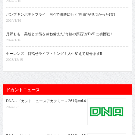
2024/2/16
パンプキンポテトフライ M-1で決勝に行く“理由”が見つかった(笑)
2024/1/16
月野もも 美貌と才能を兼ね備えた“奇跡の原石”がDVDに初挑戦！
2024/1/16
ヤーレンズ 目指せライブ・キング！人生変えて魅せます!!
2023/12/15
ドカントニュース
DNA～ドカントニュースアカデミー～261号vol.4
2024/6/3