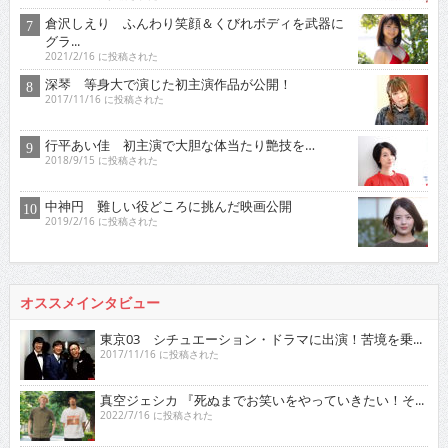
倉沢しえり ふんわり笑顔＆くびれボディを武器に
グラ...
2021/2/16 に投稿された
深琴 等身大で演じた初主演作品が公開！
2017/11/16 に投稿された
行平あい佳 初主演で大胆な体当たり艶技を…
2018/9/15 に投稿された
中神円 難しい役どころに挑んだ映画公開
2019/2/16 に投稿された
オススメインタビュー
東京03 シチュエーション・ドラマに出演！苦境を乗...
2017/11/16 に投稿された
真空ジェシカ 『死ぬまでお笑いをやっていきたい！そ...
2022/7/16 に投稿された