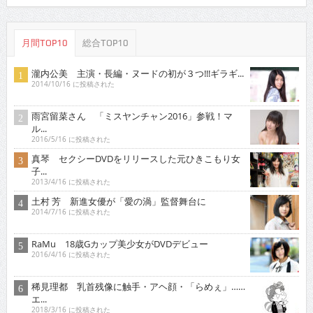
月間TOP10
総合TOP10
瀧内公美 主演・長編・ヌードの初が３つ!!!ギラギ...
2014/10/16 に投稿された
雨宮留菜さん 「ミスヤンチャン2016」参戦！マ
ル...
2016/5/16 に投稿された
真琴 セクシーDVDをリリースした元ひきこもり女
子...
2013/4/16 に投稿された
土村 芳 新進女優が「愛の渦」監督舞台に
2014/7/16 に投稿された
RaMu 18歳Gカップ美少女がDVDデビュー
2016/4/16 に投稿された
稀見理都 乳首残像に触手・アヘ顔・「らめぇ」……
エ...
2018/3/16 に投稿された