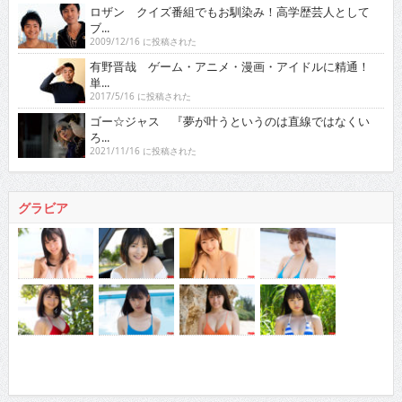
ロザン クイズ番組でもお馴染み！高学歴芸人として
ブ...
2009/12/16 に投稿された
有野晋哉 ゲーム・アニメ・漫画・アイドルに精通！
単...
2017/5/16 に投稿された
ゴー☆ジャス 『夢が叶うというのは直線ではなくい
ろ...
2021/11/16 に投稿された
グラビア