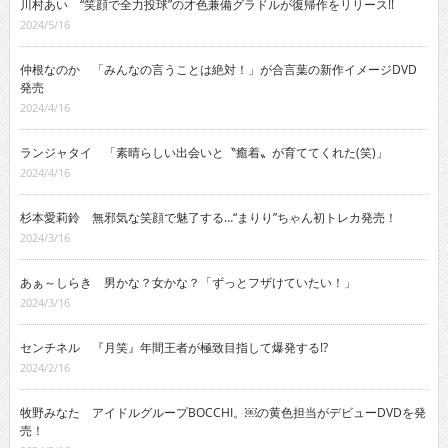
川村あい “笑顔で全力投球”の才色兼備グラドルが復帰作をリリース!!
2024/5/16
仲根なのか 「みんなの言うことは絶対！」が合言葉の新作イメージDVD
発売
2024/4/16
ランジャタイ 「素晴らしい出会いと〝癒着〟が育ててくれた(笑)」
2024/4/16
杉本愛莉鈴 無邪気な笑顔で魅了する…“まりり”ちゃん初トレカ発売！
2024/3/16
あぁ～しらき 男かな？女かな？「ずっとフザけていたい！」
2024/3/16
センチネル 『月笑』年間王者が極致目指して爆発する!?
2024/2/16
牧野みなた アイドルグループBOCCHI。￼の黄色担当がデビューDVDを発
売！