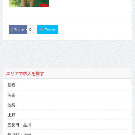
Share
Tweet
0
エリアで求人を探す
新宿
渋谷
池袋
上野
五反田・品川
錦糸町・小岩