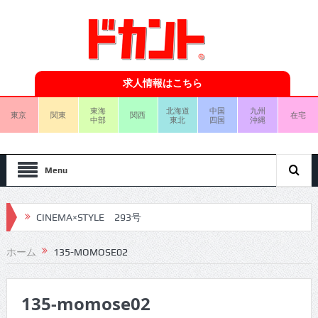
求人情報はこちら
東海
北海道
中国
九州
東京
関東
関西
在宅
中部
東北
四国
沖縄
Menu
CINEMA×STYLE 293号
CINEMA×STYLE 292号
ホーム
135-MOMOSE02
CINEMA×STYLE 291号
135-momose02
CINEMA×STYLE 290号