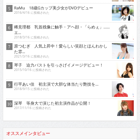
RaMu 18歳Gカップ美少女がDVDデビュー
2016/4/16 に投稿された
稀見理都 乳首残像に触手・アヘ顔・「らめぇ」……
エ...
2018/3/16 に投稿された
原つむぎ 人気上昇中！愛らしい笑顔とほんわかし
た雰...
2021/3/16 に投稿された
琴子 迫力バストを引っさげイメージデビュー！
2015/10/16 に投稿された
行平あい佳 初主演で大胆な体当たり艶技を…
2018/9/15 に投稿された
深琴 等身大で演じた初主演作品が公開！
2017/11/16 に投稿された
オススメインタビュー