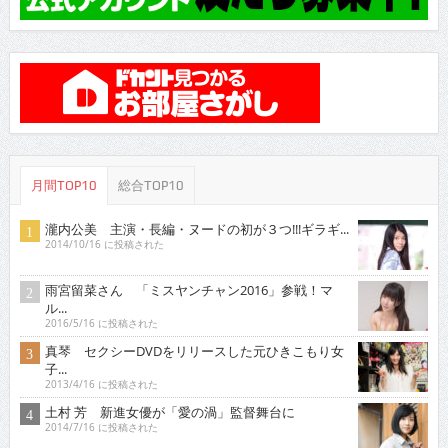
月間TOP10
総合TOP10
瀧内公美 主演・長編・ヌードの初が３つ!!!ギラギ...
2014/10/16 に投稿された
雨宮留菜さん 「ミスヤンチャン2016」参戦！マ
ル...
2016/5/16 に投稿された
真琴 セクシーDVDをリリースした元ひきこもり女
子...
2013/4/16 に投稿された
土村 芳 新進女優が「愛の渦」監督舞台に
2014/7/16 に投稿された