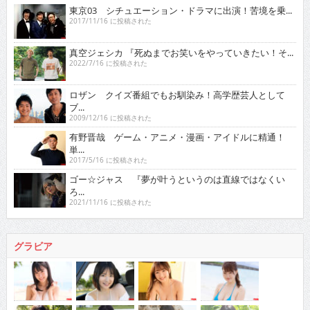
東京03 シチュエーション・ドラマに出演！苦境を乗...
2017/11/16 に投稿された
真空ジェシカ 『死ぬまでお笑いをやっていきたい！そ...
2022/7/16 に投稿された
ロザン クイズ番組でもお馴染み！高学歴芸人として
ブ...
2009/12/16 に投稿された
有野晋哉 ゲーム・アニメ・漫画・アイドルに精通！
単...
2017/5/16 に投稿された
ゴー☆ジャス 『夢が叶うというのは直線ではなくい
ろ...
2021/11/16 に投稿された
グラビア