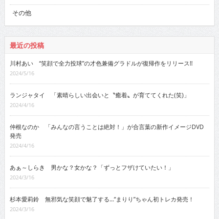
その他
最近の投稿
川村あい “笑顔で全力投球”の才色兼備グラドルが復帰作をリリース!!
2024/5/16
ランジャタイ 「素晴らしい出会いと〝癒着〟が育ててくれた(笑)」
2024/4/16
仲根なのか 「みんなの言うことは絶対！」が合言葉の新作イメージDVD
発売
2024/4/16
あぁ～しらき 男かな？女かな？「ずっとフザけていたい！」
2024/3/16
杉本愛莉鈴 無邪気な笑顔で魅了する…“まりり”ちゃん初トレカ発売！
2024/3/16