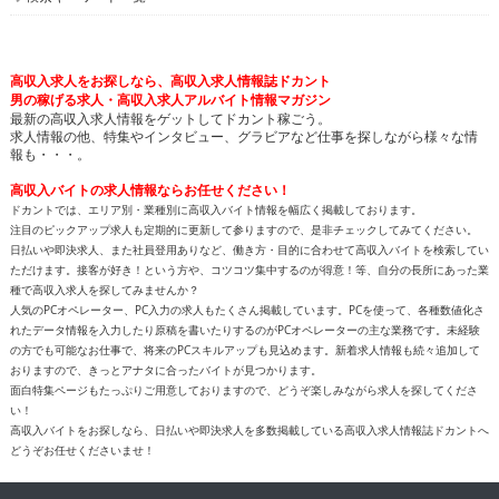
高収入求人をお探しなら、高収入求人情報誌ドカント
男の稼げる求人・高収入求人アルバイト情報マガジン
最新の高収入求人情報をゲットしてドカント稼ごう。
求人情報の他、特集やインタビュー、グラビアなど仕事を探しながら様々な情
報も・・・。
高収入バイトの求人情報ならお任せください！
ドカントでは、エリア別・業種別に高収入バイト情報を幅広く掲載しております。
注目のピックアップ求人も定期的に更新して参りますので、是非チェックしてみてください。
日払いや即決求人、また社員登用ありなど、働き方・目的に合わせて高収入バイトを検索してい
ただけます。接客が好き！という方や、コツコツ集中するのが得意！等、自分の長所にあった業
種で高収入求人を探してみませんか？
人気のPCオペレーター、PC入力の求人もたくさん掲載しています。PCを使って、各種数値化さ
れたデータ情報を入力したり原稿を書いたりするのがPCオペレーターの主な業務です。未経験
の方でも可能なお仕事で、将来のPCスキルアップも見込めます。新着求人情報も続々追加して
おりますので、きっとアナタに合ったバイトが見つかります。
面白特集ページもたっぷりご用意しておりますので、どうぞ楽しみながら求人を探してくださ
い！
高収入バイトをお探しなら、日払いや即決求人を多数掲載している高収入求人情報誌ドカントへ
どうぞお任せくださいませ！