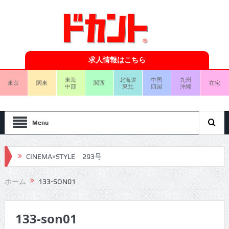
求人情報はこちら
東海
北海道
中国
九州
東京
関東
関西
在宅
中部
東北
四国
沖縄
Menu
CINEMA×STYLE 293号
CINEMA×STYLE 292号
ホーム
133-SON01
CINEMA×STYLE 291号
133-son01
CINEMA×STYLE 290号