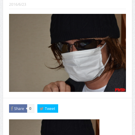
CINEMA×STYLE 289号
2016/6/23
CINEMA×STYLE 288号
CINEMA×STYLE 287号
CINEMA×STYLE 286号
CINEMA×STYLE 285号
CINEMA×STYLE 294号
Share
Tweet
0