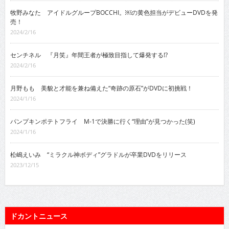
牧野みなた アイドルグループBOCCHI。￼の黄色担当がデビューDVDを発
売！
2024/2/16
センチネル 『月笑』年間王者が極致目指して爆発する!?
2024/2/16
月野もも 美貌と才能を兼ね備えた“奇跡の原石”がDVDに初挑戦！
2024/1/16
パンプキンポテトフライ M-1で決勝に行く“理由”が見つかった(笑)
2024/1/16
松嶋えいみ “ミラクル神ボディ”グラドルが卒業DVDをリリース
2023/12/15
ドカントニュース