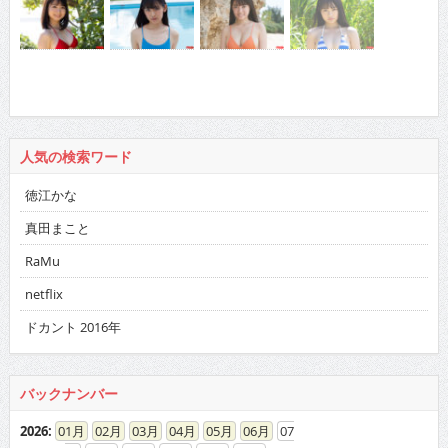
人気の検索ワード
徳江かな
真田まこと
RaMu
netflix
ドカント 2016年
バックナンバー
2026
:
01
02
03
04
05
06
07