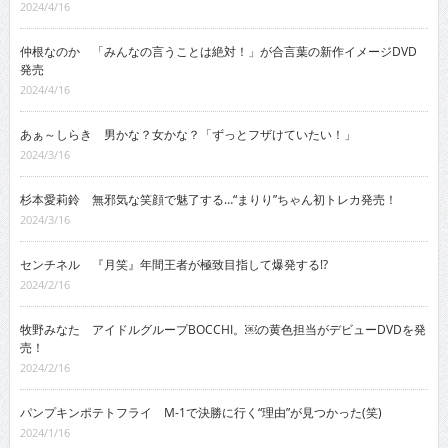
2024/4/16
仲根なのか 「みんなの言うことは絶対！」が合言葉の新作イメージDVD
発売
2024/4/16
あぁ～しらき 男かな？女かな？「ずっとフザけていたい！」
2024/3/16
杉本愛莉鈴 無邪気な笑顔で魅了する…“まりり”ちゃん初トレカ発売！
2024/3/16
センチネル 『月笑』年間王者が極致目指して爆発する!?
2024/2/16
牧野みなた アイドルグループBOCCHI。￼の黄色担当がデビューDVDを発
売！
2024/2/16
パンプキンポテトフライ M-1で決勝に行く“理由”が見つかった(笑)
2024/1/16