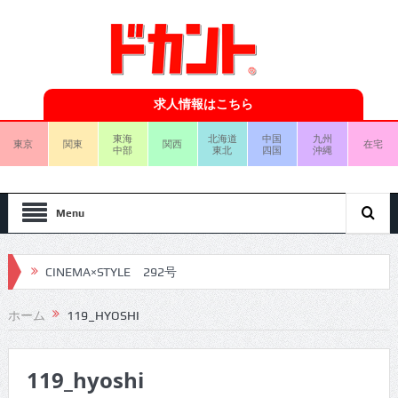
求人情報はこちら
東海
北海道
中国
九州
東京
関東
関西
在宅
中部
東北
四国
沖縄
Menu
CINEMA×STYLE 292号
CINEMA×STYLE 291号
ホーム
119_HYOSHI
CINEMA×STYLE 290号
119_hyoshi
CINEMA×STYLE 289号