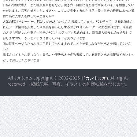
日払いや即決求人、また社員登用ありなど、働き方・目的に合わせて高収入バイトを検索してい
ただけます。接客が好き！という方や、コツコツ集中するのが得意！等、自分の長所にあった業
種で高収入求人を探してみませんか？
人気のPCオペレーター、PC入力の求人もたくさん掲載しています。PCを使って、各種数値化さ
れたデータ情報を入力したり原稿を書いたりするのがPCオペレーターの主な業務です。未経験
の方でも可能なお仕事で、将来のPCスキルアップも見込めます。新着求人情報も続々追加して
おりますので、きっとアナタに合ったバイトが見つかります。
面白特集ページもたっぷりご用意しておりますので、どうぞ楽しみながら求人を探してくださ
い！
高収入バイトをお探しなら、日払いや即決求人を多数掲載している高収入求人情報誌ドカントへ
どうぞお任せくださいませ！
All contents copyright © 2002-2025
ドカント.com
. All rights
reserved. 掲載記事、写真、イラストの無断転載を禁じます。