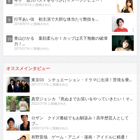
琴子 迫力バストを引っさげイメージデビュー！
2015/10/16 に投稿された
行平あい佳 初主演で大胆な体当たり艶技を…
2018/9/15 に投稿された
青山ひかる 童顔柔らかＩカップは天下無敵の破壊
力！...
2015/2/16 に投稿された
オススメインタビュー
東京03 シチュエーション・ドラマに出演！苦境を乗...
2017/11/16 に投稿された
真空ジェシカ 『死ぬまでお笑いをやっていきたい！そ...
2022/7/16 に投稿された
ロザン クイズ番組でもお馴染み！高学歴芸人として
ブ...
2009/12/16 に投稿された
有野晋哉 ゲーム・アニメ・漫画・アイドルに精通！