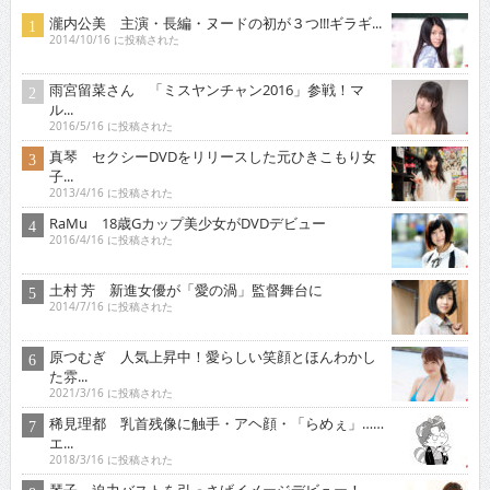
瀧内公美 主演・長編・ヌードの初が３つ!!!ギラギ...
2014/10/16 に投稿された
雨宮留菜さん 「ミスヤンチャン2016」参戦！マ
ル...
2016/5/16 に投稿された
真琴 セクシーDVDをリリースした元ひきこもり女
子...
2013/4/16 に投稿された
RaMu 18歳Gカップ美少女がDVDデビュー
2016/4/16 に投稿された
土村 芳 新進女優が「愛の渦」監督舞台に
2014/7/16 に投稿された
原つむぎ 人気上昇中！愛らしい笑顔とほんわかし
た雰...
2021/3/16 に投稿された
稀見理都 乳首残像に触手・アヘ顔・「らめぇ」……
エ...
2018/3/16 に投稿された