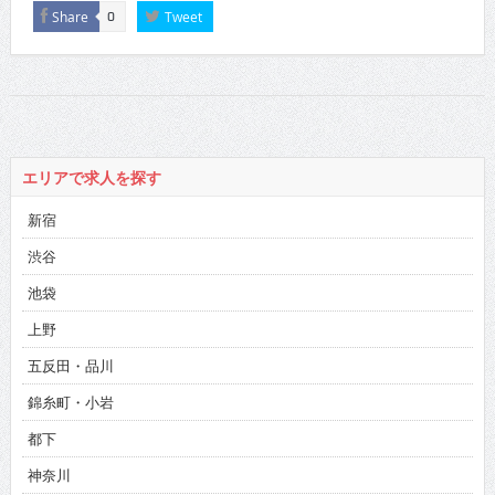
Share
Tweet
0
エリアで求人を探す
新宿
渋谷
池袋
上野
五反田・品川
錦糸町・小岩
都下
神奈川