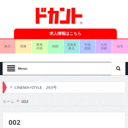
求人情報はこちら
東海
北海道
中国
九州
東京
関東
関西
在宅
中部
東北
四国
沖縄
Menu
CINEMA×STYLE 293号
CINEMA×STYLE 292号
ホーム
002
CINEMA×STYLE 291号
002
CINEMA×STYLE 290号