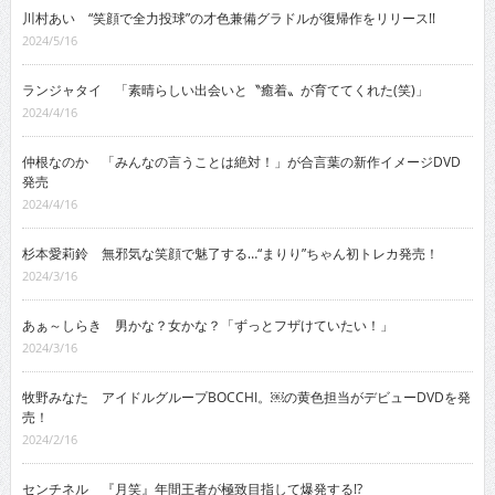
川村あい “笑顔で全力投球”の才色兼備グラドルが復帰作をリリース!!
2024/5/16
ランジャタイ 「素晴らしい出会いと〝癒着〟が育ててくれた(笑)」
2024/4/16
仲根なのか 「みんなの言うことは絶対！」が合言葉の新作イメージDVD
発売
2024/4/16
杉本愛莉鈴 無邪気な笑顔で魅了する…“まりり”ちゃん初トレカ発売！
2024/3/16
あぁ～しらき 男かな？女かな？「ずっとフザけていたい！」
2024/3/16
牧野みなた アイドルグループBOCCHI。￼の黄色担当がデビューDVDを発
売！
2024/2/16
センチネル 『月笑』年間王者が極致目指して爆発する!?