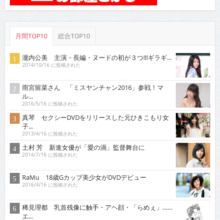
月間TOP10
総合TOP10
瀧内公美 主演・長編・ヌードの初が３つ!!!ギラギ...
2014/10/16 に投稿された
雨宮留菜さん 「ミスヤンチャン2016」参戦！マ
ル...
2016/5/16 に投稿された
真琴 セクシーDVDをリリースした元ひきこもり女
子...
2013/4/16 に投稿された
土村 芳 新進女優が「愛の渦」監督舞台に
2014/7/16 に投稿された
RaMu 18歳Gカップ美少女がDVDデビュー
2016/4/16 に投稿された
稀見理都 乳首残像に触手・アヘ顔・「らめぇ」……
エ...