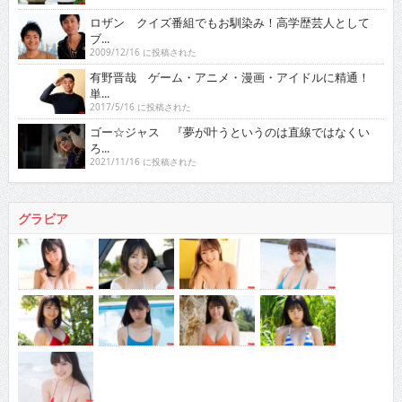
ロザン クイズ番組でもお馴染み！高学歴芸人として
ブ...
2009/12/16 に投稿された
有野晋哉 ゲーム・アニメ・漫画・アイドルに精通！
単...
2017/5/16 に投稿された
ゴー☆ジャス 『夢が叶うというのは直線ではなくい
ろ...
2021/11/16 に投稿された
グラビア