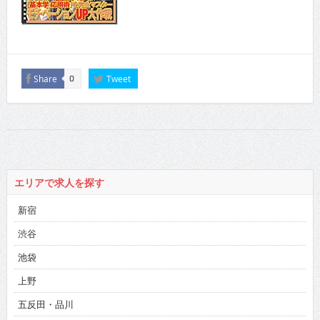
Share
Tweet
0
エリアで求人を探す
新宿
渋谷
池袋
上野
五反田・品川