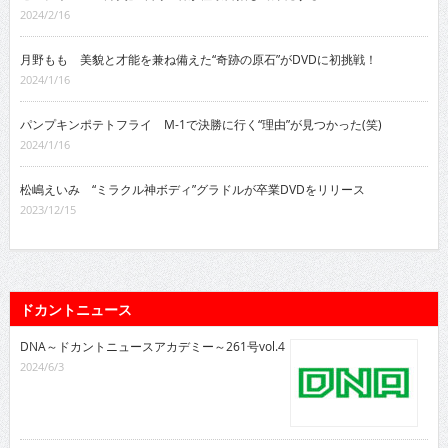
2024/2/16
月野もも 美貌と才能を兼ね備えた“奇跡の原石”がDVDに初挑戦！
2024/1/16
パンプキンポテトフライ M-1で決勝に行く“理由”が見つかった(笑)
2024/1/16
松嶋えいみ “ミラクル神ボディ”グラドルが卒業DVDをリリース
2023/12/15
ドカントニュース
DNA～ドカントニュースアカデミー～261号vol.4
2024/6/3