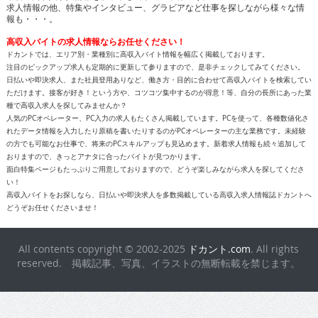
求人情報の他、特集やインタビュー、グラビアなど仕事を探しながら様々な情
報も・・・。
高収入バイトの求人情報ならお任せください！
ドカントでは、エリア別・業種別に高収入バイト情報を幅広く掲載しております。
注目のピックアップ求人も定期的に更新して参りますので、是非チェックしてみてください。
日払いや即決求人、また社員登用ありなど、働き方・目的に合わせて高収入バイトを検索してい
ただけます。接客が好き！という方や、コツコツ集中するのが得意！等、自分の長所にあった業
種で高収入求人を探してみませんか？
人気のPCオペレーター、PC入力の求人もたくさん掲載しています。PCを使って、各種数値化さ
れたデータ情報を入力したり原稿を書いたりするのがPCオペレーターの主な業務です。未経験
の方でも可能なお仕事で、将来のPCスキルアップも見込めます。新着求人情報も続々追加して
おりますので、きっとアナタに合ったバイトが見つかります。
面白特集ページもたっぷりご用意しておりますので、どうぞ楽しみながら求人を探してくださ
い！
高収入バイトをお探しなら、日払いや即決求人を多数掲載している高収入求人情報誌ドカントへ
どうぞお任せくださいませ！
All contents copyright © 2002-2025
ドカント.com
. All rights
reserved. 掲載記事、写真、イラストの無断転載を禁じます。