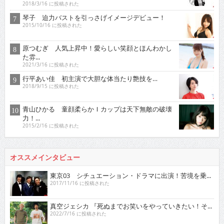
2018/3/16 に投稿された
琴子 迫力バストを引っさげイメージデビュー！
2015/10/16 に投稿された
原つむぎ 人気上昇中！愛らしい笑顔とほんわかし
た雰...
2021/3/16 に投稿された
行平あい佳 初主演で大胆な体当たり艶技を…
2018/9/15 に投稿された
青山ひかる 童顔柔らかＩカップは天下無敵の破壊
力！...
2015/2/16 に投稿された
オススメインタビュー
東京03 シチュエーション・ドラマに出演！苦境を乗...
2017/11/16 に投稿された
真空ジェシカ 『死ぬまでお笑いをやっていきたい！そ...
2022/7/16 に投稿された