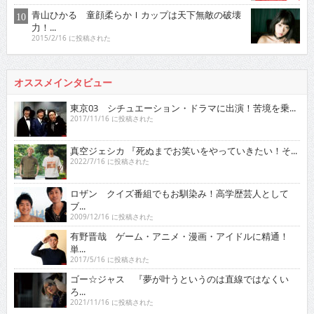
青山ひかる 童顔柔らかＩカップは天下無敵の破壊
力！...
2015/2/16 に投稿された
オススメインタビュー
東京03 シチュエーション・ドラマに出演！苦境を乗...
2017/11/16 に投稿された
真空ジェシカ 『死ぬまでお笑いをやっていきたい！そ...
2022/7/16 に投稿された
ロザン クイズ番組でもお馴染み！高学歴芸人として
ブ...
2009/12/16 に投稿された
有野晋哉 ゲーム・アニメ・漫画・アイドルに精通！
単...
2017/5/16 に投稿された
ゴー☆ジャス 『夢が叶うというのは直線ではなくい
ろ...
2021/11/16 に投稿された