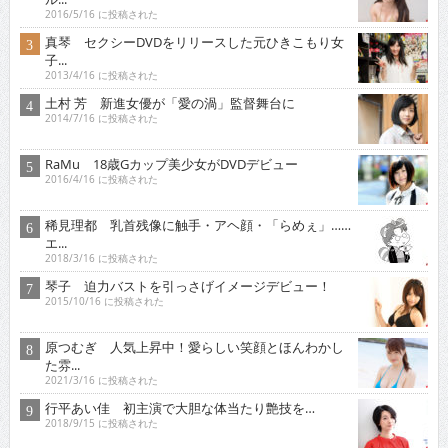
2016/5/16 に投稿された
真琴 セクシーDVDをリリースした元ひきこもり女
子...
2013/4/16 に投稿された
土村 芳 新進女優が「愛の渦」監督舞台に
2014/7/16 に投稿された
RaMu 18歳Gカップ美少女がDVDデビュー
2016/4/16 に投稿された
稀見理都 乳首残像に触手・アヘ顔・「らめぇ」……
エ...
2018/3/16 に投稿された
琴子 迫力バストを引っさげイメージデビュー！
2015/10/16 に投稿された
原つむぎ 人気上昇中！愛らしい笑顔とほんわかし
た雰...
2021/3/16 に投稿された
行平あい佳 初主演で大胆な体当たり艶技を…
2018/9/15 に投稿された