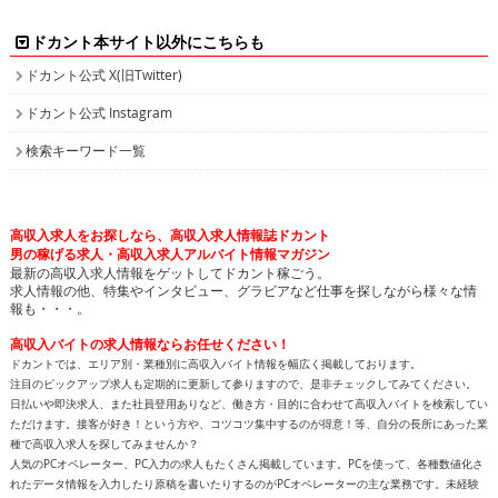
ドカント本サイト以外にこちらも
ドカント公式 X(旧Twitter)
ドカント公式 Instagram
検索キーワード一覧
高収入求人をお探しなら、高収入求人情報誌ドカント
男の稼げる求人・高収入求人アルバイト情報マガジン
最新の高収入求人情報をゲットしてドカント稼ごう。
求人情報の他、特集やインタビュー、グラビアなど仕事を探しながら様々な情
報も・・・。
高収入バイトの求人情報ならお任せください！
ドカントでは、エリア別・業種別に高収入バイト情報を幅広く掲載しております。
注目のピックアップ求人も定期的に更新して参りますので、是非チェックしてみてください。
日払いや即決求人、また社員登用ありなど、働き方・目的に合わせて高収入バイトを検索してい
ただけます。接客が好き！という方や、コツコツ集中するのが得意！等、自分の長所にあった業
種で高収入求人を探してみませんか？
人気のPCオペレーター、PC入力の求人もたくさん掲載しています。PCを使って、各種数値化さ
れたデータ情報を入力したり原稿を書いたりするのがPCオペレーターの主な業務です。未経験