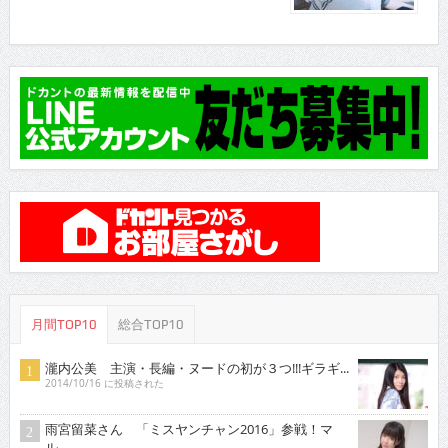
月間TOP10
総合TOP10
瀧内公美 主演・長編・ヌードの初が３つ!!!ギラギ...
2014/10/16 に投稿された
雨宮留菜さん 「ミスヤンチャン2016」参戦！マ
ル...