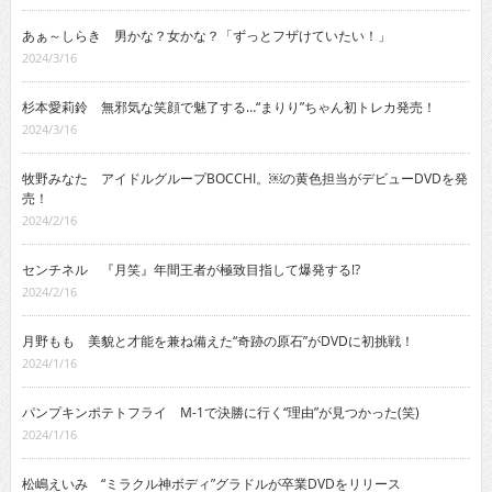
あぁ～しらき 男かな？女かな？「ずっとフザけていたい！」
2024/3/16
杉本愛莉鈴 無邪気な笑顔で魅了する…“まりり”ちゃん初トレカ発売！
2024/3/16
牧野みなた アイドルグループBOCCHI。￼の黄色担当がデビューDVDを発
売！
2024/2/16
センチネル 『月笑』年間王者が極致目指して爆発する!?
2024/2/16
月野もも 美貌と才能を兼ね備えた“奇跡の原石”がDVDに初挑戦！
2024/1/16
パンプキンポテトフライ M-1で決勝に行く“理由”が見つかった(笑)
2024/1/16
松嶋えいみ “ミラクル神ボディ”グラドルが卒業DVDをリリース