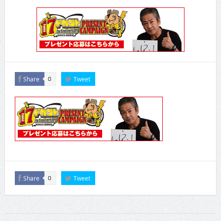
CINEMA×STYLE 289号
CINEMA×STYLE 288号
CINEMA×STYLE 287号
CINEMA×STYLE 286号
Share
Tweet
0
CINEMA×STYLE 285号
CINEMA×STYLE 294号
Share
Tweet
0