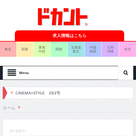
求人情報はこちら
東海
北海道
中国
九州
東京
関東
関西
在宅
中部
東北
四国
沖縄
Menu
CINEMA×STYLE 293号
CINEMA×STYLE 292号
ホーム
CINEMA×STYLE 291号
CINEMA×STYLE 290号
2019/6/11