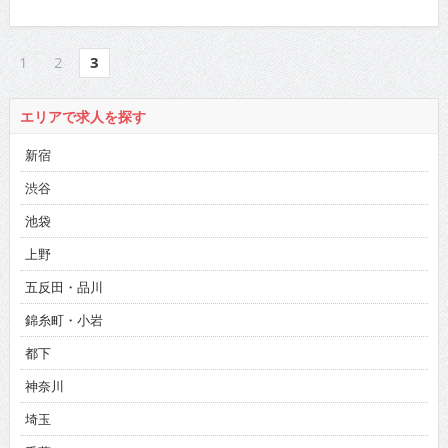
1
2
3
エリアで求人を探す
新宿
渋谷
池袋
上野
五反田・品川
錦糸町・小岩
都下
神奈川
埼玉