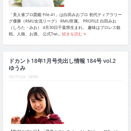
「美人雀プロ図鑑 File.41」は白田みおプロ 初代ティアラリー
グ優勝（RMU女流リーグ） RMU所属。 PROFILE 白田みお
（しろた・みお） 4月30日千葉県生まれ。 趣味はプロレス観
戦、人狼、お酒。 公式Twi…
続きを読む
ドカント18年1月号先出し情報 184号 vol.2
ゆうみ
2017/12/4
NEWS