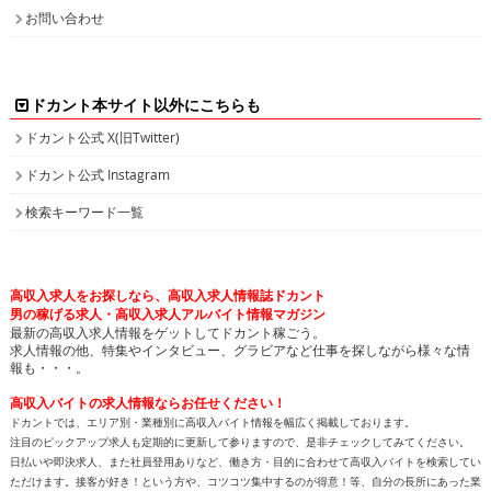
お問い合わせ
ドカント本サイト以外にこちらも
ドカント公式 X(旧Twitter)
ドカント公式 Instagram
検索キーワード一覧
高収入求人をお探しなら、高収入求人情報誌ドカント
男の稼げる求人・高収入求人アルバイト情報マガジン
最新の高収入求人情報をゲットしてドカント稼ごう。
求人情報の他、特集やインタビュー、グラビアなど仕事を探しながら様々な情
報も・・・。
高収入バイトの求人情報ならお任せください！
ドカントでは、エリア別・業種別に高収入バイト情報を幅広く掲載しております。
注目のピックアップ求人も定期的に更新して参りますので、是非チェックしてみてください。
日払いや即決求人、また社員登用ありなど、働き方・目的に合わせて高収入バイトを検索してい
ただけます。接客が好き！という方や、コツコツ集中するのが得意！等、自分の長所にあった業