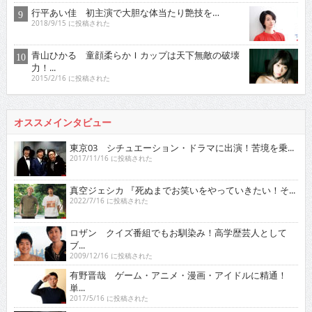
行平あい佳 初主演で大胆な体当たり艶技を…
2018/9/15 に投稿された
青山ひかる 童顔柔らかＩカップは天下無敵の破壊
力！...
2015/2/16 に投稿された
オススメインタビュー
東京03 シチュエーション・ドラマに出演！苦境を乗...
2017/11/16 に投稿された
真空ジェシカ 『死ぬまでお笑いをやっていきたい！そ...
2022/7/16 に投稿された
ロザン クイズ番組でもお馴染み！高学歴芸人として
ブ...
2009/12/16 に投稿された
有野晋哉 ゲーム・アニメ・漫画・アイドルに精通！
単...
2017/5/16 に投稿された