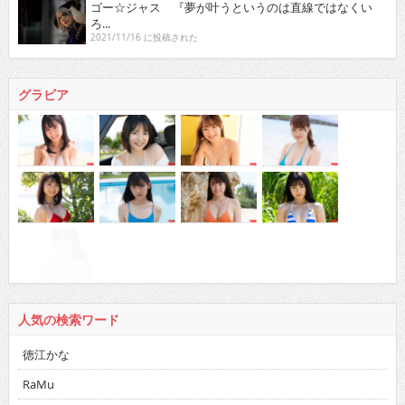
ゴー☆ジャス 『夢が叶うというのは直線ではなくい
ろ...
2021/11/16 に投稿された
グラビア
人気の検索ワード
徳江かな
RaMu