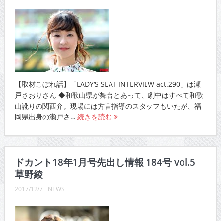
【取材こぼれ話】「LADY’S SEAT INTERVIEW act.290」は瀬
戸さおりさん ◆和歌山県が舞台とあって、劇中はすべて和歌
山訛りの関西弁。現場には方言指導のスタッフもいたが、福
岡県出身の瀬戸さ…
続きを読む
ドカント18年1月号先出し情報 184号 vol.5
草野綾
2017/12/7
NEWS