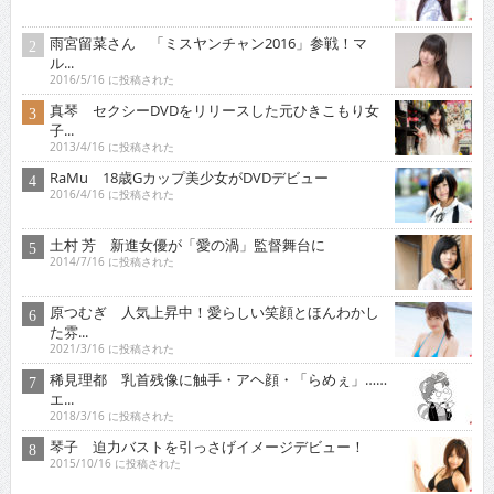
雨宮留菜さん 「ミスヤンチャン2016」参戦！マ
ル...
2016/5/16 に投稿された
真琴 セクシーDVDをリリースした元ひきこもり女
子...
2013/4/16 に投稿された
RaMu 18歳Gカップ美少女がDVDデビュー
2016/4/16 に投稿された
土村 芳 新進女優が「愛の渦」監督舞台に
2014/7/16 に投稿された
原つむぎ 人気上昇中！愛らしい笑顔とほんわかし
た雰...
2021/3/16 に投稿された
稀見理都 乳首残像に触手・アヘ顔・「らめぇ」……
エ...
2018/3/16 に投稿された
琴子 迫力バストを引っさげイメージデビュー！
2015/10/16 に投稿された