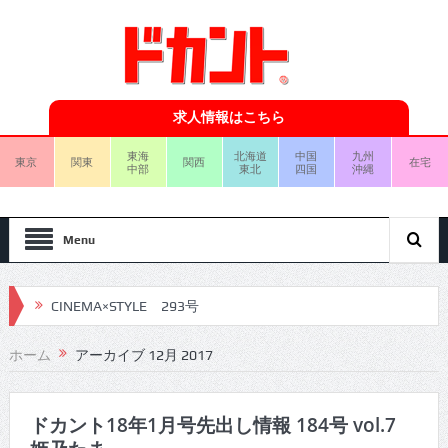
求人情報はこちら
東海
北海道
中国
九州
東京
関東
関西
在宅
中部
東北
四国
沖縄
Menu
CINEMA×STYLE 293号
CINEMA×STYLE 292号
ホーム
アーカイブ 12月 2017
CINEMA×STYLE 291号
CINEMA×STYLE 290号
ドカント18年1月号先出し情報 184号 vol.7