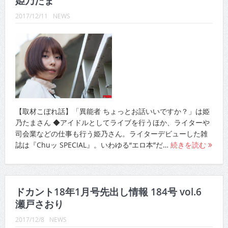
姫乃たま
CINEMA×STYLE 289号
2017/12/11
NEWS
CINEMA×STYLE 288号
CINEMA×STYLE 287号
CINEMA×STYLE 286号
CINEMA×STYLE 285号
CINEMA×STYLE 294号
【取材こぼれ話】「異能者 ちょっとお話いいですか？」は姫
乃たまさん ◆アイドルとしてライブを行うほか、ライターや
司会業などの仕事も行う姫乃さん。ライターデビューした雑
誌は『Chuッ SPECIAL』。いわゆる“エロ本”だ…
続きを読む
ドカント18年1月号先出し情報 184号 vol.6
瀬戸さおり
2017/12/8
NEWS