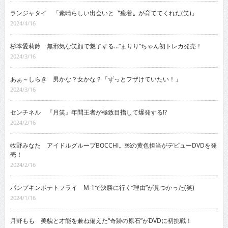
ランジャタイ 「素晴らしい出会いと〝癒着〟が育ててくれた(笑)」
2024/4/16
杉本愛莉鈴 無邪気な笑顔で魅了する…“まりり”ちゃん初トレカ発売！
2024/3/16
あぁ～しらき 男かな？女かな？「ずっとフザけていたい！」
2024/3/16
センチネル 『月笑』年間王者が極致目指して爆発する!?
2024/2/16
牧野みなた アイドルグループBOCCHI。￼の黄色担当がデビューDVDを発
売！
2024/2/16
パンプキンポテトフライ M-1で決勝に行く“理由”が見つかった(笑)
2024/1/16
月野もも 美貌と才能を兼ね備えた“奇跡の原石”がDVDに初挑戦！