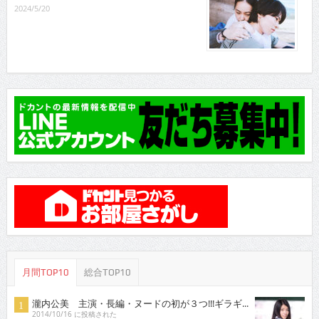
2024/5/20
月間TOP10
総合TOP10
瀧内公美 主演・長編・ヌードの初が３つ!!!ギラギ...
2014/10/16 に投稿された