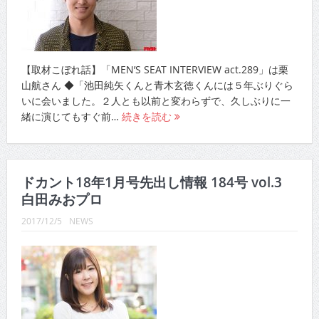
【取材こぼれ話】「MEN’S SEAT INTERVIEW act.289」は栗
山航さん ◆「池田純矢くんと青木玄徳くんには５年ぶりぐら
いに会いました。２人とも以前と変わらずで、久しぶりに一
緒に演じてもすぐ前…
続きを読む
ドカント18年1月号先出し情報 184号 vol.3
白田みおプロ
2017/12/5
NEWS