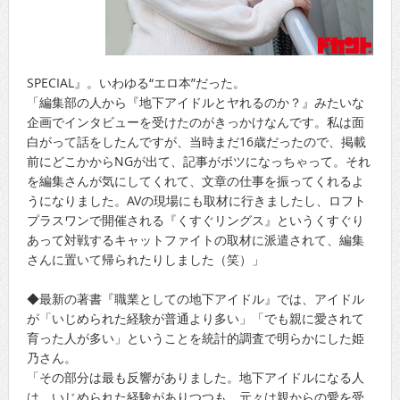
SPECIAL』。いわゆる“エロ本”だった。
「編集部の人から『地下アイドルとヤれるのか？』みたいな
企画でインタビューを受けたのがきっかけなんです。私は面
白がって話をしたんですが、当時まだ16歳だったので、掲載
前にどこかからNGが出て、記事がボツになっちゃって。それ
を編集さんが気にしてくれて、文章の仕事を振ってくれるよ
うになりました。AVの現場にも取材に行きましたし、ロフト
プラスワンで開催される『くすぐリングス』というくすぐり
あって対戦するキャットファイトの取材に派遣されて、編集
さんに置いて帰られたりしました（笑）」
◆最新の著書『職業としての地下アイドル』では、アイドル
が「いじめられた経験が普通より多い」「でも親に愛されて
育った人が多い」ということを統計的調査で明らかにした姫
乃さん。
「その部分は最も反響がありました。地下アイドルになる人
は、いじめられた経験がありつつも、元々は親からの愛を受