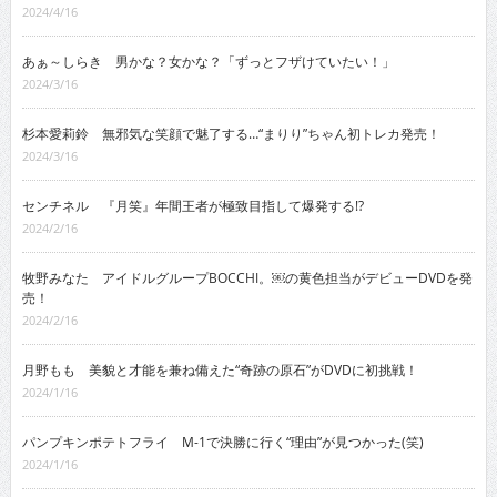
2024/4/16
あぁ～しらき 男かな？女かな？「ずっとフザけていたい！」
2024/3/16
杉本愛莉鈴 無邪気な笑顔で魅了する…“まりり”ちゃん初トレカ発売！
2024/3/16
センチネル 『月笑』年間王者が極致目指して爆発する!?
2024/2/16
牧野みなた アイドルグループBOCCHI。￼の黄色担当がデビューDVDを発
売！
2024/2/16
月野もも 美貌と才能を兼ね備えた“奇跡の原石”がDVDに初挑戦！
2024/1/16
パンプキンポテトフライ M-1で決勝に行く“理由”が見つかった(笑)
2024/1/16