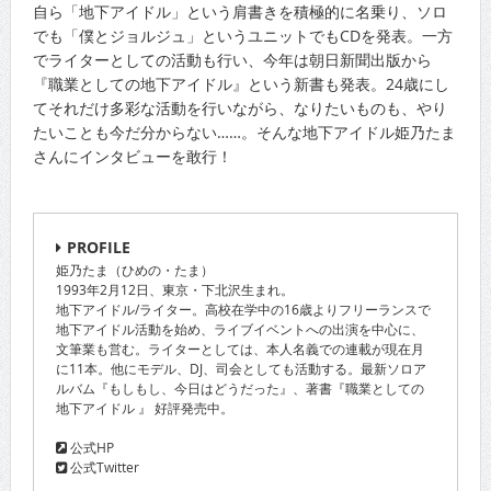
自ら「地下アイドル」という肩書きを積極的に名乗り、ソロ
でも「僕とジョルジュ」というユニットでもCDを発表。一方
でライターとしての活動も行い、今年は朝日新聞出版から
『職業としての地下アイドル』という新書も発表。24歳にし
てそれだけ多彩な活動を行いながら、なりたいものも、やり
たいことも今だ分からない……。そんな地下アイドル姫乃たま
さんにインタビューを敢行！
PROFILE
姫乃たま（ひめの・たま）
1993年2月12日、東京・下北沢生まれ。
地下アイドル/ライター。高校在学中の16歳よりフリーランスで
地下アイドル活動を始め、ライブイベントへの出演を中心に、
文筆業も営む。ライターとしては、本人名義での連載が現在月
に11本。他にモデル、DJ、司会としても活動する。最新ソロア
ルバム『もしもし、今日はどうだった』、著書『職業としての
地下アイドル 』 好評発売中。
公式HP
公式Twitter