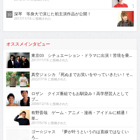
深琴 等身大で演じた初主演作品が公開！
2017/11/16 に投稿された
オススメインタビュー
東京03 シチュエーション・ドラマに出演！苦境を乗...
2017/11/16 に投稿された
真空ジェシカ 『死ぬまでお笑いをやっていきたい！そ...
2022/7/16 に投稿された
ロザン クイズ番組でもお馴染み！高学歴芸人として
ブ...
2009/12/16 に投稿された
有野晋哉 ゲーム・アニメ・漫画・アイドルに精通！
単...
2017/5/16 に投稿された
ゴー☆ジャス 『夢が叶うというのは直線ではなくい
ろ...