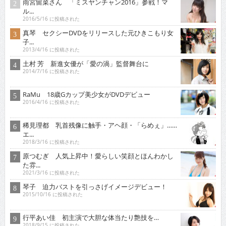
雨宮留菜さん 「ミスヤンチャン2016」参戦！マ
ル...
2016/5/16 に投稿された
真琴 セクシーDVDをリリースした元ひきこもり女
子...
2013/4/16 に投稿された
土村 芳 新進女優が「愛の渦」監督舞台に
2014/7/16 に投稿された
RaMu 18歳Gカップ美少女がDVDデビュー
2016/4/16 に投稿された
稀見理都 乳首残像に触手・アヘ顔・「らめぇ」……
エ...
2018/3/16 に投稿された
原つむぎ 人気上昇中！愛らしい笑顔とほんわかし
た雰...
2021/3/16 に投稿された
琴子 迫力バストを引っさげイメージデビュー！
2015/10/16 に投稿された
行平あい佳 初主演で大胆な体当たり艶技を…
2018/9/15 に投稿された