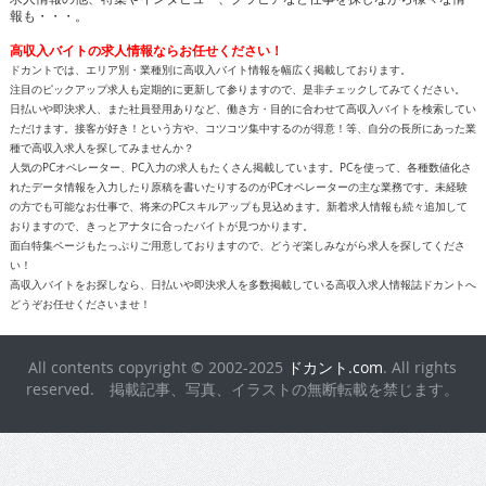
報も・・・。
高収入バイトの求人情報ならお任せください！
ドカントでは、エリア別・業種別に高収入バイト情報を幅広く掲載しております。
注目のピックアップ求人も定期的に更新して参りますので、是非チェックしてみてください。
日払いや即決求人、また社員登用ありなど、働き方・目的に合わせて高収入バイトを検索してい
ただけます。接客が好き！という方や、コツコツ集中するのが得意！等、自分の長所にあった業
種で高収入求人を探してみませんか？
人気のPCオペレーター、PC入力の求人もたくさん掲載しています。PCを使って、各種数値化さ
れたデータ情報を入力したり原稿を書いたりするのがPCオペレーターの主な業務です。未経験
の方でも可能なお仕事で、将来のPCスキルアップも見込めます。新着求人情報も続々追加して
おりますので、きっとアナタに合ったバイトが見つかります。
面白特集ページもたっぷりご用意しておりますので、どうぞ楽しみながら求人を探してくださ
い！
高収入バイトをお探しなら、日払いや即決求人を多数掲載している高収入求人情報誌ドカントへ
どうぞお任せくださいませ！
All contents copyright © 2002-2025
ドカント.com
. All rights
reserved. 掲載記事、写真、イラストの無断転載を禁じます。