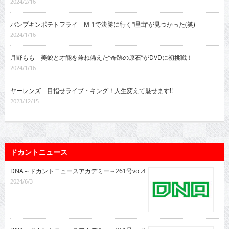
2024/2/16
パンプキンポテトフライ M-1で決勝に行く“理由”が見つかった(笑)
2024/1/16
月野もも 美貌と才能を兼ね備えた“奇跡の原石”がDVDに初挑戦！
2024/1/16
ヤーレンズ 目指せライブ・キング！人生変えて魅せます!!
2023/12/15
ドカントニュース
DNA～ドカントニュースアカデミー～261号vol.4
2024/6/3