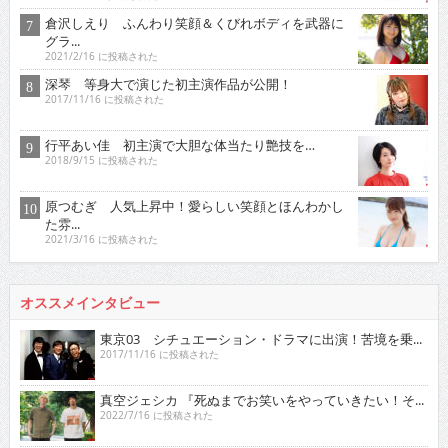
倉沢しえり ふんわり笑顔＆くびれボディを武器に
グラ...
2021/2/16 に投稿された
深琴 等身大で演じた初主演作品が公開！
2017/11/16 に投稿された
行平あい佳 初主演で大胆な体当たり艶技を…
2018/9/15 に投稿された
原つむぎ 人気上昇中！愛らしい笑顔とほんわかし
た雰...
2021/3/16 に投稿された
オススメインタビュー
東京03 シチュエーション・ドラマに出演！苦境を乗...
2017/11/16 に投稿された
真空ジェシカ 『死ぬまでお笑いをやっていきたい！そ...
2022/7/16 に投稿された