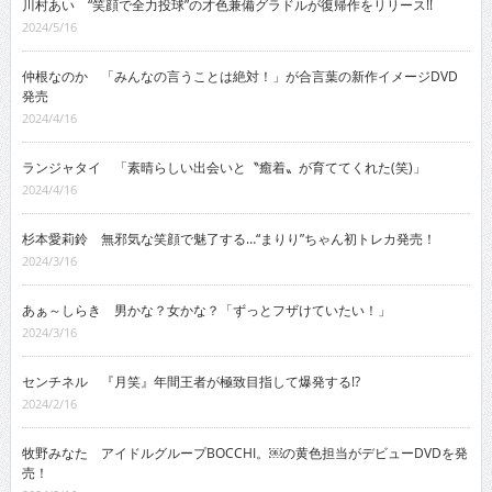
川村あい “笑顔で全力投球”の才色兼備グラドルが復帰作をリリース!!
2024/5/16
仲根なのか 「みんなの言うことは絶対！」が合言葉の新作イメージDVD
発売
2024/4/16
ランジャタイ 「素晴らしい出会いと〝癒着〟が育ててくれた(笑)」
2024/4/16
杉本愛莉鈴 無邪気な笑顔で魅了する…“まりり”ちゃん初トレカ発売！
2024/3/16
あぁ～しらき 男かな？女かな？「ずっとフザけていたい！」
2024/3/16
センチネル 『月笑』年間王者が極致目指して爆発する!?
2024/2/16
牧野みなた アイドルグループBOCCHI。￼の黄色担当がデビューDVDを発
売！