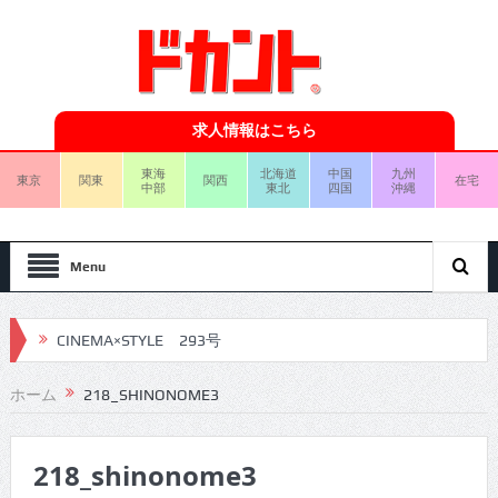
求人情報はこちら
東海
北海道
中国
九州
東京
関東
関西
在宅
中部
東北
四国
沖縄
Menu
CINEMA×STYLE 293号
CINEMA×STYLE 292号
ホーム
218_SHINONOME3
CINEMA×STYLE 291号
218_shinonome3
CINEMA×STYLE 290号