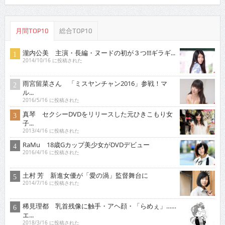
月間TOP10
総合TOP10
瀧内公美 主演・長編・ヌードの初が３つ!!!ギラギ...
2014/10/16 に投稿された
雨宮留菜さん 「ミスヤンチャン2016」参戦！マ
ル...
2016/5/16 に投稿された
真琴 セクシーDVDをリリースした元ひきこもり女
子...
2013/4/16 に投稿された
RaMu 18歳Gカップ美少女がDVDデビュー
2016/4/16 に投稿された
土村 芳 新進女優が「愛の渦」監督舞台に
2014/7/16 に投稿された
稀見理都 乳首残像に触手・アヘ顔・「らめぇ」……
エ...
2018/3/16 に投稿された