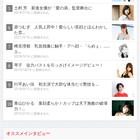
土村 芳 新進女優が「愛の渦」監督舞台に
2014/7/16 に投稿された
原つむぎ 人気上昇中！愛らしい笑顔とほんわかし
た雰...
2021/3/16 に投稿された
稀見理都 乳首残像に触手・アヘ顔・「らめぇ」……
エ...
2018/3/16 に投稿された
琴子 迫力バストを引っさげイメージデビュー！
2015/10/16 に投稿された
行平あい佳 初主演で大胆な体当たり艶技を…
2018/9/15 に投稿された
青山ひかる 童顔柔らかＩカップは天下無敵の破壊
力！...
2015/2/16 に投稿された
オススメインタビュー