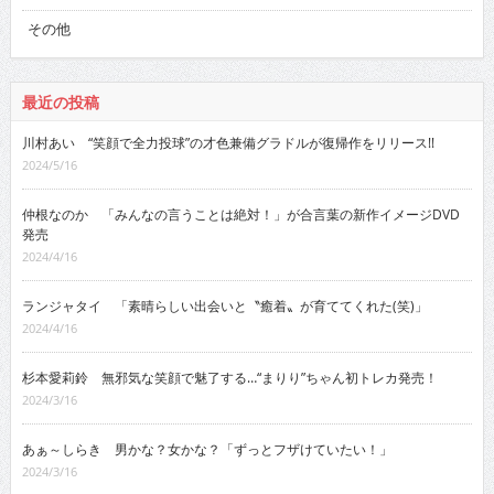
その他
最近の投稿
川村あい “笑顔で全力投球”の才色兼備グラドルが復帰作をリリース!!
2024/5/16
仲根なのか 「みんなの言うことは絶対！」が合言葉の新作イメージDVD
発売
2024/4/16
ランジャタイ 「素晴らしい出会いと〝癒着〟が育ててくれた(笑)」
2024/4/16
杉本愛莉鈴 無邪気な笑顔で魅了する…“まりり”ちゃん初トレカ発売！
2024/3/16
あぁ～しらき 男かな？女かな？「ずっとフザけていたい！」
2024/3/16