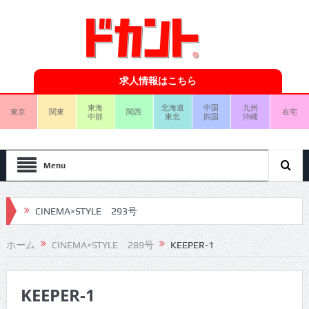
求人情報はこちら
東海
北海道
中国
九州
東京
関東
関西
在宅
中部
東北
四国
沖縄
Menu
CINEMA×STYLE 293号
CINEMA×STYLE 292号
ホーム
CINEMA×STYLE 289号
KEEPER-1
CINEMA×STYLE 291号
KEEPER-1
CINEMA×STYLE 290号