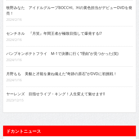
牧野みなた アイドルグループBOCCHI。￼の黄色担当がデビューDVDを発
売！
2024/2/16
センチネル 『月笑』年間王者が極致目指して爆発する!?
2024/2/16
パンプキンポテトフライ M-1で決勝に行く“理由”が見つかった(笑)
2024/1/16
月野もも 美貌と才能を兼ね備えた“奇跡の原石”がDVDに初挑戦！
2024/1/16
ヤーレンズ 目指せライブ・キング！人生変えて魅せます!!
2023/12/15
ドカントニュース