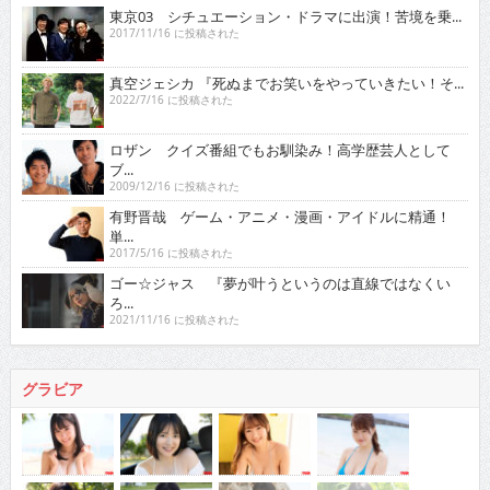
東京03 シチュエーション・ドラマに出演！苦境を乗...
2017/11/16 に投稿された
真空ジェシカ 『死ぬまでお笑いをやっていきたい！そ...
2022/7/16 に投稿された
ロザン クイズ番組でもお馴染み！高学歴芸人として
ブ...
2009/12/16 に投稿された
有野晋哉 ゲーム・アニメ・漫画・アイドルに精通！
単...
2017/5/16 に投稿された
ゴー☆ジャス 『夢が叶うというのは直線ではなくい
ろ...
2021/11/16 に投稿された
グラビア