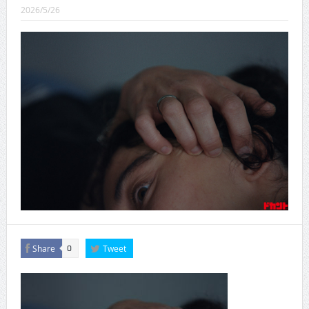
CINEMA×STYLE 289号
2026/5/26
CINEMA×STYLE 288号
CINEMA×STYLE 287号
CINEMA×STYLE 286号
CINEMA×STYLE 285号
CINEMA×STYLE 294号
Share
Tweet
0