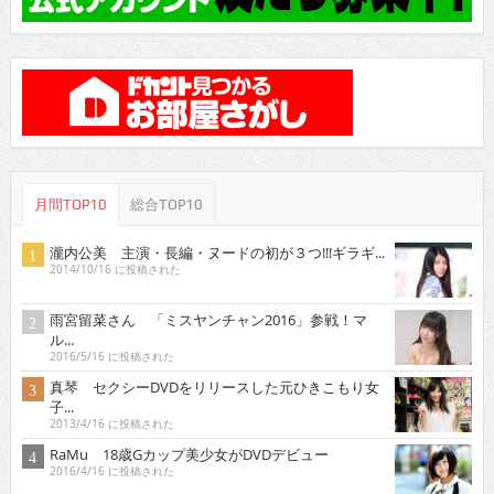
月間TOP10
総合TOP10
瀧内公美 主演・長編・ヌードの初が３つ!!!ギラギ...
2014/10/16 に投稿された
雨宮留菜さん 「ミスヤンチャン2016」参戦！マ
ル...
2016/5/16 に投稿された
真琴 セクシーDVDをリリースした元ひきこもり女
子...
2013/4/16 に投稿された
RaMu 18歳Gカップ美少女がDVDデビュー
2016/4/16 に投稿された