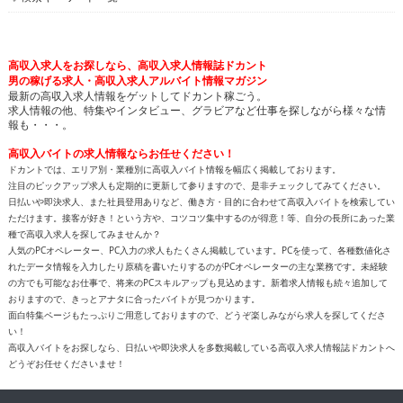
高収入求人をお探しなら、高収入求人情報誌ドカント
男の稼げる求人・高収入求人アルバイト情報マガジン
最新の高収入求人情報をゲットしてドカント稼ごう。
求人情報の他、特集やインタビュー、グラビアなど仕事を探しながら様々な情
報も・・・。
高収入バイトの求人情報ならお任せください！
ドカントでは、エリア別・業種別に高収入バイト情報を幅広く掲載しております。
注目のピックアップ求人も定期的に更新して参りますので、是非チェックしてみてください。
日払いや即決求人、また社員登用ありなど、働き方・目的に合わせて高収入バイトを検索してい
ただけます。接客が好き！という方や、コツコツ集中するのが得意！等、自分の長所にあった業
種で高収入求人を探してみませんか？
人気のPCオペレーター、PC入力の求人もたくさん掲載しています。PCを使って、各種数値化さ
れたデータ情報を入力したり原稿を書いたりするのがPCオペレーターの主な業務です。未経験
の方でも可能なお仕事で、将来のPCスキルアップも見込めます。新着求人情報も続々追加して
おりますので、きっとアナタに合ったバイトが見つかります。
面白特集ページもたっぷりご用意しておりますので、どうぞ楽しみながら求人を探してくださ
い！
高収入バイトをお探しなら、日払いや即決求人を多数掲載している高収入求人情報誌ドカントへ
どうぞお任せくださいませ！