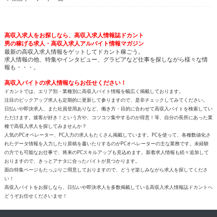
高収入求人をお探しなら、高収入求人情報誌ドカント
男の稼げる求人・高収入求人アルバイト情報マガジン
最新の高収入求人情報をゲットしてドカント稼ごう。
求人情報の他、特集やインタビュー、グラビアなど仕事を探しながら様々な情
報も・・・。
高収入バイトの求人情報ならお任せください！
ドカントでは、エリア別・業種別に高収入バイト情報を幅広く掲載しております。
注目のピックアップ求人も定期的に更新して参りますので、是非チェックしてみてください。
日払いや即決求人、また社員登用ありなど、働き方・目的に合わせて高収入バイトを検索してい
ただけます。接客が好き！という方や、コツコツ集中するのが得意！等、自分の長所にあった業
種で高収入求人を探してみませんか？
人気のPCオペレーター、PC入力の求人もたくさん掲載しています。PCを使って、各種数値化さ
れたデータ情報を入力したり原稿を書いたりするのがPCオペレーターの主な業務です。未経験
の方でも可能なお仕事で、将来のPCスキルアップも見込めます。新着求人情報も続々追加して
おりますので、きっとアナタに合ったバイトが見つかります。
面白特集ページもたっぷりご用意しておりますので、どうぞ楽しみながら求人を探してくださ
い！
高収入バイトをお探しなら、日払いや即決求人を多数掲載している高収入求人情報誌ドカントへ
どうぞお任せくださいませ！