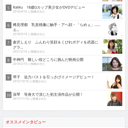
RaMu 18歳Gカップ美少女がDVDデビュー
2016/4/16 に投稿された
稀見理都 乳首残像に触手・アヘ顔・「らめぇ」……
エ...
2018/3/16 に投稿された
倉沢しえり ふんわり笑顔＆くびれボディを武器に
グラ...
2021/2/16 に投稿された
中神円 難しい役どころに挑んだ映画公開
2019/2/16 に投稿された
琴子 迫力バストを引っさげイメージデビュー！
2015/10/16 に投稿された
深琴 等身大で演じた初主演作品が公開！
2017/11/16 に投稿された
オススメインタビュー