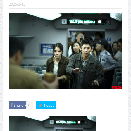
CINEMA×STYLE 289号
2026/3/13
CINEMA×STYLE 288号
CINEMA×STYLE 287号
CINEMA×STYLE 286号
CINEMA×STYLE 285号
CINEMA×STYLE 294号
Share
Tweet
0