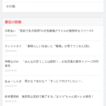
その他
最近の投稿
川村あい “笑顔で全力投球”の才色兼備グラドルが復帰作をリリース!!
2024/5/16
ランジャタイ 「素晴らしい出会いと〝癒着〟が育ててくれた(笑)」
2024/4/16
仲根なのか 「みんなの言うことは絶対！」が合言葉の新作イメージDVD
発売
2024/4/16
あぁ～しらき 男かな？女かな？「ずっとフザけていたい！」
2024/3/16
杉本愛莉鈴 無邪気な笑顔で魅了する…“まりり”ちゃん初トレカ発売！
2024/3/16