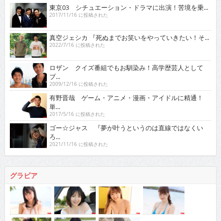
東京03 シチュエーション・ドラマに出演！苦境を乗...
2017/11/16 に投稿された
真空ジェシカ 『死ぬまでお笑いをやっていきたい！そ...
2022/7/16 に投稿された
ロザン クイズ番組でもお馴染み！高学歴芸人として
ブ...
2009/12/16 に投稿された
有野晋哉 ゲーム・アニメ・漫画・アイドルに精通！
単...
2017/5/16 に投稿された
ゴー☆ジャス 『夢が叶うというのは直線ではなくい
ろ...
2021/11/16 に投稿された
グラビア