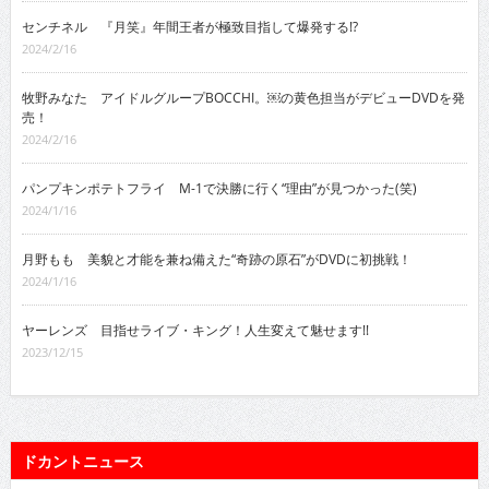
センチネル 『月笑』年間王者が極致目指して爆発する!?
2024/2/16
牧野みなた アイドルグループBOCCHI。￼の黄色担当がデビューDVDを発
売！
2024/2/16
パンプキンポテトフライ M-1で決勝に行く“理由”が見つかった(笑)
2024/1/16
月野もも 美貌と才能を兼ね備えた“奇跡の原石”がDVDに初挑戦！
2024/1/16
ヤーレンズ 目指せライブ・キング！人生変えて魅せます!!
2023/12/15
ドカントニュース