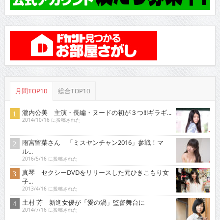
月間TOP10
総合TOP10
瀧内公美 主演・長編・ヌードの初が３つ!!!ギラギ...
2014/10/16 に投稿された
雨宮留菜さん 「ミスヤンチャン2016」参戦！マ
ル...
2016/5/16 に投稿された
真琴 セクシーDVDをリリースした元ひきこもり女
子...
2013/4/16 に投稿された
土村 芳 新進女優が「愛の渦」監督舞台に
2014/7/16 に投稿された