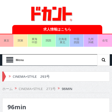
求人情報はこちら
東海
北海道
中国
九州
東京
関東
関西
在宅
中部
東北
四国
沖縄
Menu
CINEMA×STYLE 293号
CINEMA×STYLE 292号
ホーム
CINEMA×STYLE 273号
96MIN
CINEMA×STYLE 291号
96min
CINEMA×STYLE 290号